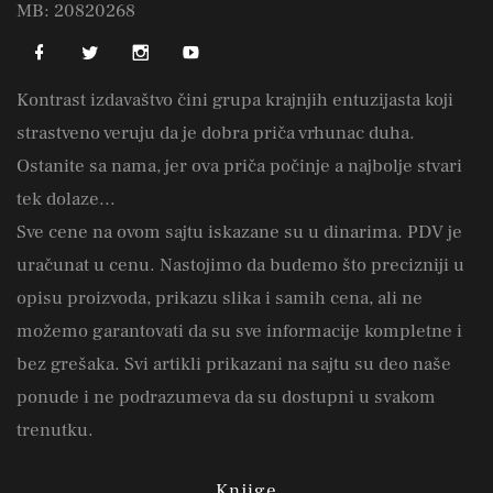
MB: 20820268
Kontrast izdavaštvo čini grupa krajnjih entuzijasta koji
strastveno veruju da je dobra priča vrhunac duha.
Ostanite sa nama, jer ova priča počinje a najbolje stvari
tek dolaze...
Sve cene na ovom sajtu iskazane su u dinarima. PDV je
uračunat u cenu. Nastojimo da budemo što precizniji u
opisu proizvoda, prikazu slika i samih cena, ali ne
možemo garantovati da su sve informacije kompletne i
bez grešaka. Svi artikli prikazani na sajtu su deo naše
ponude i ne podrazumeva da su dostupni u svakom
trenutku.
Knjige