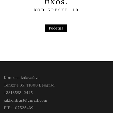
UNOS.
KOD GREŠKE: 10
Početna
Kontrast izdavaštvo
Terazije 35, 11000 Beograd
+381658342445
jakkontrast@gmail.com
PIB: 107525439