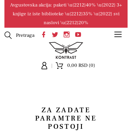
Avgustovska akcija: paketi \u{2212}40% \u{2022} 3+
knjige iz iste biblioteke \u{2212}35% \u{2022} svi
naslovi \u{2212}20%
Pretraga
0,00 RSD (0)
ZA ZADATE
PARAMTRE NE
POSTOJI