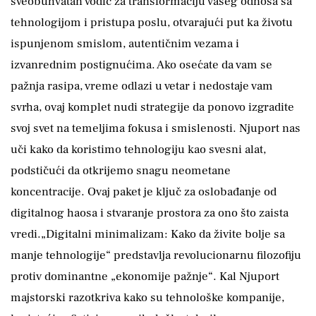
sveobuhvatan vodič za transformaciju vašeg odnosa sa
tehnologijom i pristupa poslu, otvarajući put ka životu
ispunjenom smislom, autentičnim vezama i
izvanrednim postignućima. Ako osećate da vam se
pažnja rasipa, vreme odlazi u vetar i nedostaje vam
svrha, ovaj komplet nudi strategije da ponovo izgradite
svoj svet na temeljima fokusa i smislenosti. Njuport nas
uči kako da koristimo tehnologiju kao svesni alat,
podstičući da otkrijemo snagu neometane
koncentracije. Ovaj paket je ključ za oslobađanje od
digitalnog haosa i stvaranje prostora za ono što zaista
vredi.„Digitalni minimalizam: Kako da živite bolje sa
manje tehnologije“ predstavlja revolucionarnu filozofiju
protiv dominantne „ekonomije pažnje“. Kal Njuport
majstorski razotkriva kako su tehnološke kompanije,