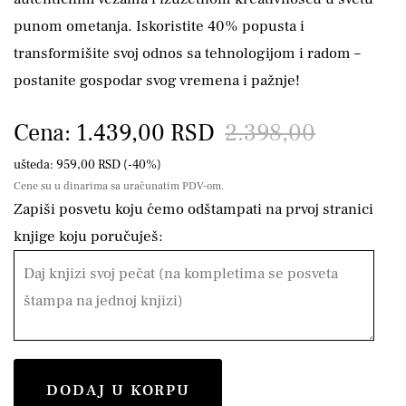
punom ometanja. Iskoristite 40% popusta i
transformišite svoj odnos sa tehnologijom i radom –
postanite gospodar svog vremena i pažnje!
Cena: 1.439,00 RSD
2.398,00
ušteda: 959,00 RSD (-40%)
Cene su u dinarima sa uračunatim PDV-om.
Zapiši posvetu koju ćemo odštampati na prvoj stranici
knjige koju poručuješ:
DODAJ U KORPU