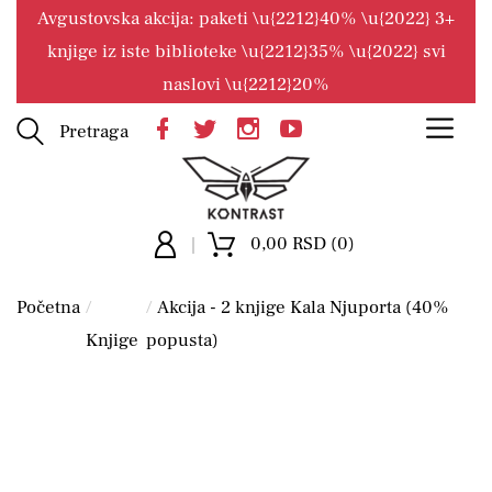
Avgustovska akcija: paketi \u{2212}40% \u{2022} 3+
knjige iz iste biblioteke \u{2212}35% \u{2022} svi
naslovi \u{2212}20%
Pretraga
0,00 RSD (0)
Početna
Akcija - 2 knjige Kala Njuporta (40%
Knjige
popusta)