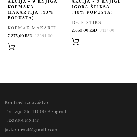
AKCIJA – 9 KNJIGA
AKCIJA - 3 KNJIGE
KORMAKA
IGORA ŠTIKSA
MAKARTIJA (40%
(40% POPUSTA)
POPUSTA)
IGOR ŠTIKS
KORMAK MAKARTI
2.050,00 RSD
3417.00
7.375,00 RSD
12291.00
Kontrast izdavaštvo
Terazije 35, 11000 Beograd
+381658342445
jakkontrast@gmail.com