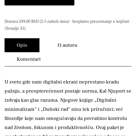
Dostava 249,00 RSD (2–5 radnih dana) · besplatno preuzimanje u knjižari
(Terazije 35)
Opis
O autoru
Komentari
U svetu gde nam digitalni ekrani neprestano kradu
pažnju, a preopterećenost postaje norma, Kal Njuport se
izdvaja kao glas razuma. Njegove knjige „Digitalni
minimalizam“ i „Duboki rad“ nisu tek priručnici, već
filozofije koje nam omogućavaju da povratimo kontrolu
nad životom, fokusom i produktivnošću. Ovaj paket je