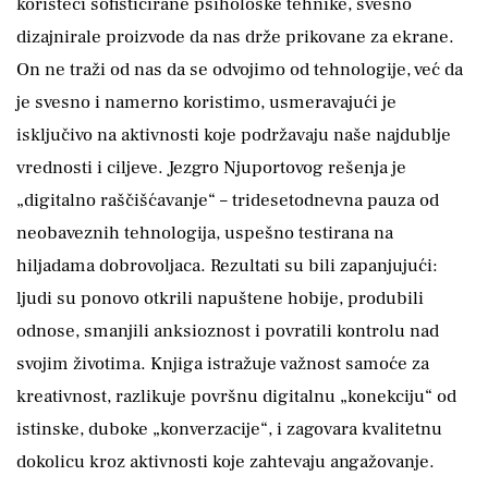
koristeći sofisticirane psihološke tehnike, svesno
dizajnirale proizvode da nas drže prikovane za ekrane.
On ne traži od nas da se odvojimo od tehnologije, već da
je svesno i namerno koristimo, usmeravajući je
isključivo na aktivnosti koje podržavaju naše najdublje
vrednosti i ciljeve. Jezgro Njuportovog rešenja je
„digitalno raščišćavanje“ – tridesetodnevna pauza od
neobaveznih tehnologija, uspešno testirana na
hiljadama dobrovoljaca. Rezultati su bili zapanjujući:
ljudi su ponovo otkrili napuštene hobije, produbili
odnose, smanjili anksioznost i povratili kontrolu nad
svojim životima. Knjiga istražuje važnost samoće za
kreativnost, razlikuje površnu digitalnu „konekciju“ od
istinske, duboke „konverzacije“, i zagovara kvalitetnu
dokolicu kroz aktivnosti koje zahtevaju angažovanje.