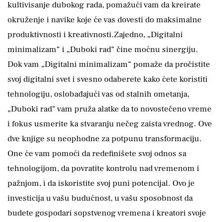
kultivisanje dubokog rada, pomažući vam da kreirate
okruženje i navike koje će vas dovesti do maksimalne
produktivnosti i kreativnosti.Zajedno, „Digitalni
minimalizam“ i „Duboki rad“ čine moćnu sinergiju.
Dok vam „Digitalni minimalizam“ pomaže da pročistite
svoj digitalni svet i svesno odaberete kako ćete koristiti
tehnologiju, oslobađajući vas od stalnih ometanja,
„Duboki rad“ vam pruža alatke da to novostečeno vreme
i fokus usmerite ka stvaranju nečeg zaista vrednog. Ove
dve knjige su neophodne za potpunu transformaciju.
One će vam pomoći da redefinišete svoj odnos sa
tehnologijom, da povratite kontrolu nad vremenom i
pažnjom, i da iskoristite svoj puni potencijal. Ovo je
investicija u vašu budućnost, u vašu sposobnost da
budete gospodari sopstvenog vremena i kreatori svoje