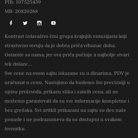
PIB: 107525439
MB: 20820268
Kontrast izdavaštvo čini grupa krajnjih entuzijasta koji
strastveno veruju da je dobra priča vrhunac duha.
Ostanite sa nama, jer ova priča počinje a najbolje stvari
tek dolaze...
Sve cene na ovom sajtu iskazane su u dinarima. PDV je
uračunat u cenu. Nastojimo da budemo što precizniji u
opisu proizvoda, prikazu slika i samih cena, ali ne
možemo garantovati da su sve informacije kompletne i
bez grešaka. Svi artikli prikazani na sajtu su deo naše
ponude i ne podrazumeva da su dostupni u svakom
trenutku.