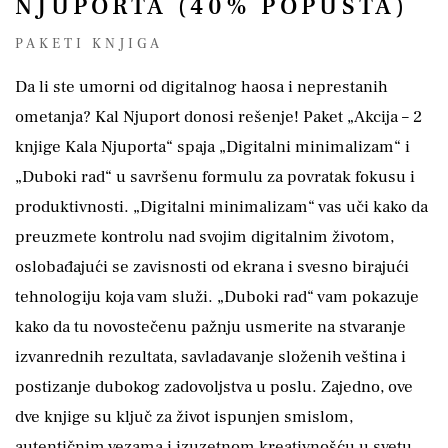
NJUPORTA (40% POPUSTA)
PAKETI KNJIGA
Da li ste umorni od digitalnog haosa i neprestanih
ometanja? Kal Njuport donosi rešenje! Paket „Akcija – 2
knjige Kala Njuporta“ spaja „Digitalni minimalizam“ i
„Duboki rad“ u savršenu formulu za povratak fokusu i
produktivnosti. „Digitalni minimalizam“ vas uči kako da
preuzmete kontrolu nad svojim digitalnim životom,
oslobađajući se zavisnosti od ekrana i svesno birajući
tehnologiju koja vam služi. „Duboki rad“ vam pokazuje
kako da tu novostečenu pažnju usmerite na stvaranje
izvanrednih rezultata, savladavanje složenih veština i
postizanje dubokog zadovoljstva u poslu. Zajedno, ove
dve knjige su ključ za život ispunjen smislom,
autentičnim vezama i izuzetnom kreativnošću u svetu