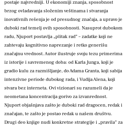
postaje najvredniji. U ekonomiji znanja, sposobnost
brzog ovladavanja složenim veštinama i stvaranja
inovativnih rešenja je od presudnog značaja, a upravo je
duboki rad temelj ovih sposobnosti. Nasuprot dubokom
radu, Njuport postavlja „plitak rad“ – zadatke koji ne
zahtevaju kognitivno naprezanje i retko generišu
značajnu vrednost. Autor ilustruje svoju tezu primerima
iz istorije i savremenog doba: od Karla Junga, koji je
gradio kulu za razmišljanje, do Adama Granta, koji sabija
intenzivne periode dubokog rada, i Vudija Alena, koji
stvara bez interneta. Ovi vizionari su razumeli da je
neometana koncentracija gorivo za izvanrednost.
Njuport objašnjava zašto je duboki rad dragocen, redak i
značajan, te zašto je postao redak u našem društvu.
Drugi deo knjige nudi konkretne strategije i „pravila“ za