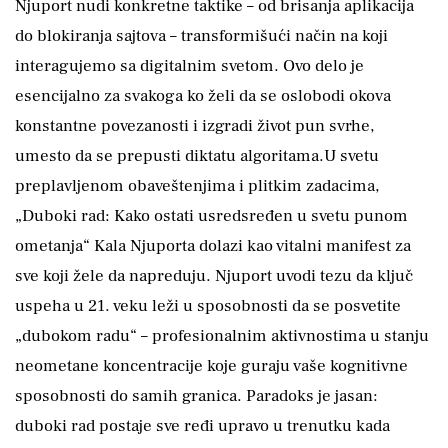
Njuport nudi konkretne taktike – od brisanja aplikacija
do blokiranja sajtova – transformišući način na koji
interagujemo sa digitalnim svetom. Ovo delo je
esencijalno za svakoga ko želi da se oslobodi okova
konstantne povezanosti i izgradi život pun svrhe,
umesto da se prepusti diktatu algoritama.U svetu
preplavljenom obaveštenjima i plitkim zadacima,
„Duboki rad: Kako ostati usredsređen u svetu punom
ometanja“ Kala Njuporta dolazi kao vitalni manifest za
sve koji žele da napreduju. Njuport uvodi tezu da ključ
uspeha u 21. veku leži u sposobnosti da se posvetite
„dubokom radu“ – profesionalnim aktivnostima u stanju
neometane koncentracije koje guraju vaše kognitivne
sposobnosti do samih granica. Paradoks je jasan:
duboki rad postaje sve ređi upravo u trenutku kada