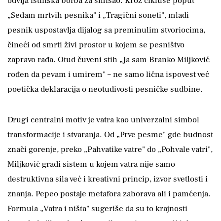
odvija istinska borba za smisao. Kroz cikluse poput
„Sedam mrtvih pesnika" i „Tragični soneti", mladi
pesnik uspostavlja dijalog sa preminulim stvoriocima,
čineći od smrti živi prostor u kojem se pesništvo
zapravo rađa. Otud čuveni stih „Ja sam Branko Miljković
rođen da pevam i umirem" – ne samo lična ispovest već
poetička deklaracija o neotuđivosti pesničke sudbine.
Drugi centralni motiv je vatra kao univerzalni simbol
transformacije i stvaranja. Od „Prve pesme" gde budnost
znači gorenje, preko „Pahvatike vatre" do „Pohvale vatri",
Miljković gradi sistem u kojem vatra nije samo
destruktivna sila već i kreativni princip, izvor svetlosti i
znanja. Pepeo postaje metafora zaborava ali i pamćenja.
Formula „Vatra i ništa" sugeriše da su to krajnosti