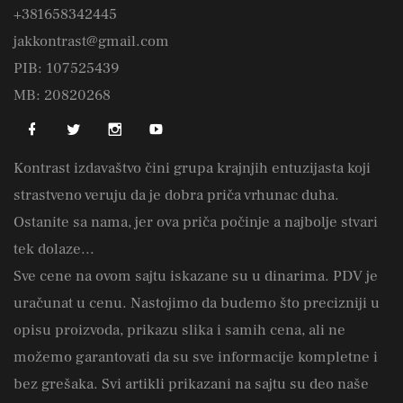
+381658342445
jakkontrast@gmail.com
PIB: 107525439
MB: 20820268
Kontrast izdavaštvo čini grupa krajnjih entuzijasta koji
strastveno veruju da je dobra priča vrhunac duha.
Ostanite sa nama, jer ova priča počinje a najbolje stvari
tek dolaze...
Sve cene na ovom sajtu iskazane su u dinarima. PDV je
uračunat u cenu. Nastojimo da budemo što precizniji u
opisu proizvoda, prikazu slika i samih cena, ali ne
možemo garantovati da su sve informacije kompletne i
bez grešaka. Svi artikli prikazani na sajtu su deo naše