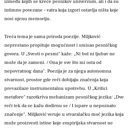
između kojih se kreće pesnikov univerzum, ali i da su
intimno povezane – vatra koja izgori ostavlja ništa koje
nosi njenu memoriju.
Treća tema je sama priroda poezije. Miljković
neprestano propituje mogućnost i smisao pesničkog
govora. U „Svesti o pesmi" kaže: „Ni bol ni ljubav ne
može da je zameni. / Ona je sve što mi osta od
nepovratnog dana". Poezija je za njega autonomna
stvarnost, prostor gde reči dobijaju značenja koja
prevazilaze instrumentalnu upotrebu. U „Kritici
metafore" razotkriva mehanizam pesničkog jezika: „Dve
reči tek da se kažu dodirnu se / I ispare u nepoznato
značenje". Miljković veruje u stvaralačku moć jezika koja
može proizvesti istine koje empirijska stvarnost ne