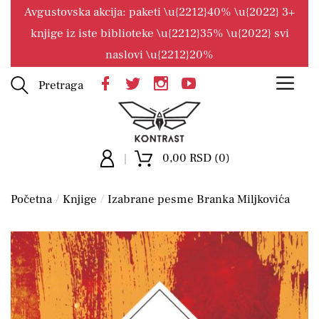
Avgustovska akcija: paketi \u{2212}40% \u{2022} 3+
knjige iz iste biblioteke \u{2212}35% \u{2022} svi
naslovi \u{2212}20%
Pretraga
0,00 RSD (0)
Početna
Knjige
Izabrane pesme Branka Miljkovića