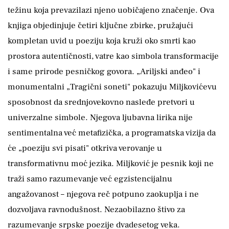
težinu koja prevazilazi njeno uobičajeno značenje. Ova
knjiga objedinjuje četiri ključne zbirke, pružajući
kompletan uvid u poeziju koja kruži oko smrti kao
prostora autentičnosti, vatre kao simbola transformacije
i same prirode pesničkog govora. „Ariljski anđeo" i
monumentalni „Tragični soneti" pokazuju Miljkovićevu
sposobnost da srednjovekovno nasleđe pretvori u
univerzalne simbole. Njegova ljubavna lirika nije
sentimentalna već metafizička, a programatska vizija da
će „poeziju svi pisati" otkriva verovanje u
transformativnu moć jezika. Miljković je pesnik koji ne
traži samo razumevanje već egzistencijalnu
angažovanost – njegova reč potpuno zaokuplja i ne
dozvoljava ravnodušnost. Nezaobilazno štivo za
razumevanje srpske poezije dvadesetog veka.