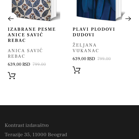
IZABRANE PESME
PLAVI PLODOVI
ANICE SAVIĆ
DUDOVI
REBAC
ŽELJANA
ANICA SAVIĆ
VUKANAC
REBAC
639,00 RSD
799.00
639,00 RSD
799.00
Kontrast izdavaštvo
Terazije 35, 11000 Beograd