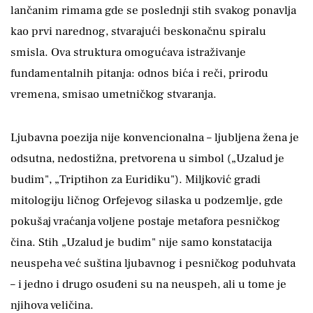
lančanim rimama gde se poslednji stih svakog ponavlja
kao prvi narednog, stvarajući beskonačnu spiralu
smisla. Ova struktura omogućava istraživanje
fundamentalnih pitanja: odnos bića i reči, prirodu
vremena, smisao umetničkog stvaranja.
Ljubavna poezija nije konvencionalna – ljubljena žena je
odsutna, nedostižna, pretvorena u simbol („Uzalud je
budim", „Triptihon za Euridiku"). Miljković gradi
mitologiju ličnog Orfejevog silaska u podzemlje, gde
pokušaj vraćanja voljene postaje metafora pesničkog
čina. Stih „Uzalud je budim" nije samo konstatacija
neuspeha već suština ljubavnog i pesničkog poduhvata
– i jedno i drugo osuđeni su na neuspeh, ali u tome je
njihova veličina.