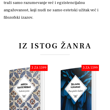
traži samo razumevanje već i egzistencijalnu
angažovanost, koji nudi ne samo estetski užitak već i
filozofski izazov.
IZ ISTOG ŽANRA
3 ZA 1599
3 ZA 1599