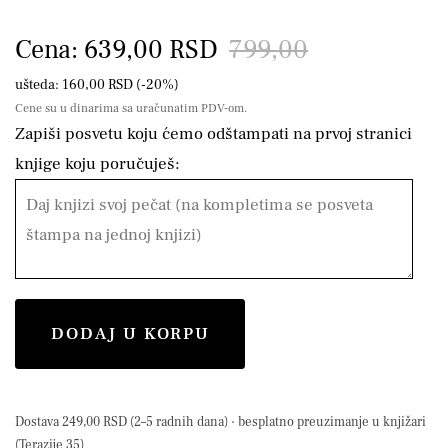
Cena: 639,00 RSD
799,00
ušteda: 160,00 RSD (-20%)
Cene su u dinarima sa uračunatim PDV-om.
Zapiši posvetu koju ćemo odštampati na prvoj stranici
knjige koju poručuješ:
DODAJ U KORPU
Dostava 249,00 RSD (2–5 radnih dana) · besplatno preuzimanje u knjižari
(Terazije 35)