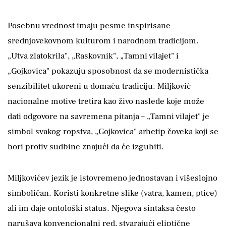
Posebnu vrednost imaju pesme inspirisane
srednjovekovnom kulturom i narodnom tradicijom.
„Utva zlatokrila", „Raskovnik", „Tamni vilajet" i
„Gojkovica" pokazuju sposobnost da se modernistička
senzibilitet ukoreni u domaću tradiciju. Miljković
nacionalne motive tretira kao živo nasleđe koje može
dati odgovore na savremena pitanja – „Tamni vilajet" je
simbol svakog ropstva, „Gojkovica" arhetip čoveka koji se
bori protiv sudbine znajući da će izgubiti.
Miljkovićev jezik je istovremeno jednostavan i višeslojno
simboličan. Koristi konkretne slike (vatra, kamen, ptice)
ali im daje ontološki status. Njegova sintaksa često
narušava konvencionalni red, stvarajući eliptične