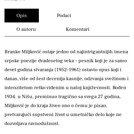
Opis
Podaci
O autoru
Komentari
Branko Miljković ostaje jedno od najintrigantnijih imena
srpske poezije dvadesetog veka – pesnik koji je za samo
devet godina stvaranja (1952–1961) ostavio opus koji i
danas, više od šest decenija kasnije, odzvanja svežinom i
intenzitetom retko viđenim u našoj književnosti. Rođen
1934. u Nišu, preminuo tragično sa svega 27 godina,
Miljković je do kraja živeo ono o čemu je pisao,
pretvarajući sopstveni život u umetničko delo koje ne
dozvoljava ravnodušnost.