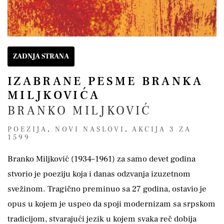
ZADNJA STRANA
IZABRANE PESME BRANKA
MILJKOVIĆA
BRANKO MILJKOVIĆ
POEZIJA
,
NOVI NASLOVI
,
AKCIJA 3 ZA
1599
Branko Miljković (1934–1961) za samo devet godina
stvorio je poeziju koja i danas odzvanja izuzetnom
svežinom. Tragično preminuo sa 27 godina, ostavio je
opus u kojem je uspeo da spoji modernizam sa srpskom
tradicijom, stvarajući jezik u kojem svaka reč dobija