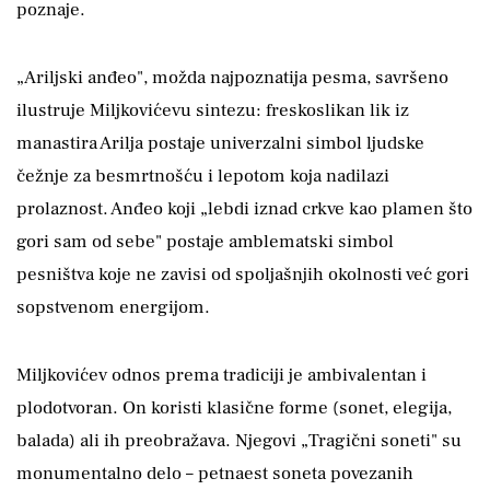
poznaje.
„Ariljski anđeo", možda najpoznatija pesma, savršeno
ilustruje Miljkovićevu sintezu: freskoslikan lik iz
manastira Arilja postaje univerzalni simbol ljudske
čežnje za besmrtnošću i lepotom koja nadilazi
prolaznost. Anđeo koji „lebdi iznad crkve kao plamen što
gori sam od sebe" postaje amblematski simbol
pesništva koje ne zavisi od spoljašnjih okolnosti već gori
sopstvenom energijom.
Miljkovićev odnos prema tradiciji je ambivalentan i
plodotvoran. On koristi klasične forme (sonet, elegija,
balada) ali ih preobražava. Njegovi „Tragični soneti" su
monumentalno delo – petnaest soneta povezanih