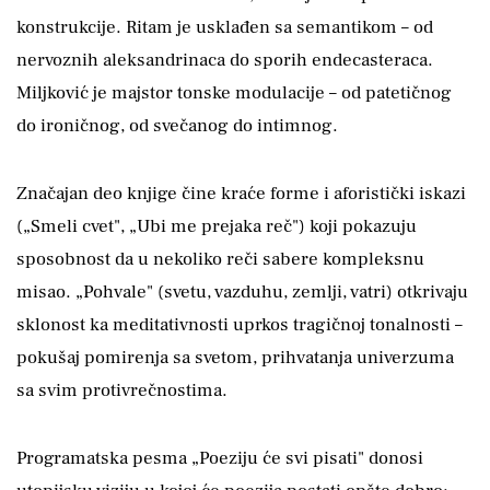
konstrukcije. Ritam je usklađen sa semantikom – od
nervoznih aleksandrinaca do sporih endecasteraca.
Miljković je majstor tonske modulacije – od patetičnog
do ironičnog, od svečanog do intimnog.
Značajan deo knjige čine kraće forme i aforistički iskazi
(„Smeli cvet", „Ubi me prejaka reč") koji pokazuju
sposobnost da u nekoliko reči sabere kompleksnu
misao. „Pohvale" (svetu, vazduhu, zemlji, vatri) otkrivaju
sklonost ka meditativnosti uprkos tragičnoj tonalnosti –
pokušaj pomirenja sa svetom, prihvatanja univerzuma
sa svim protivrečnostima.
Programatska pesma „Poeziju će svi pisati" donosi