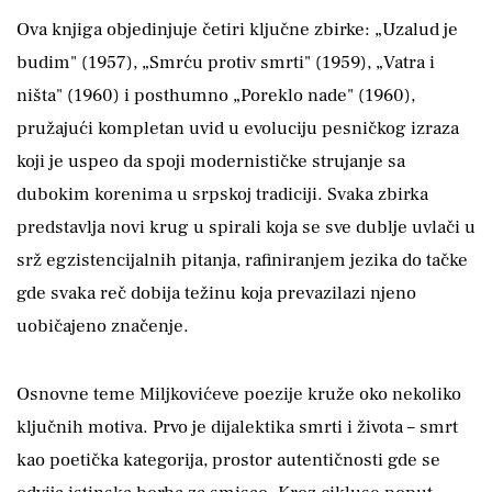
Ova knjiga objedinjuje četiri ključne zbirke: „Uzalud je
budim" (1957), „Smrću protiv smrti" (1959), „Vatra i
ništa" (1960) i posthumno „Poreklo nade" (1960),
pružajući kompletan uvid u evoluciju pesničkog izraza
koji je uspeo da spoji modernističke strujanje sa
dubokim korenima u srpskoj tradiciji. Svaka zbirka
predstavlja novi krug u spirali koja se sve dublje uvlači u
srž egzistencijalnih pitanja, rafiniranjem jezika do tačke
gde svaka reč dobija težinu koja prevazilazi njeno
uobičajeno značenje.
Osnovne teme Miljkovićeve poezije kruže oko nekoliko
ključnih motiva. Prvo je dijalektika smrti i života – smrt
kao poetička kategorija, prostor autentičnosti gde se