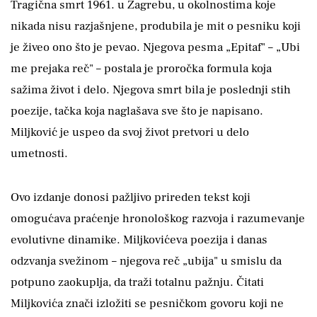
Tragična smrt 1961. u Zagrebu, u okolnostima koje
nikada nisu razjašnjene, produbila je mit o pesniku koji
je živeo ono što je pevao. Njegova pesma „Epitaf" – „Ubi
me prejaka reč" – postala je proročka formula koja
sažima život i delo. Njegova smrt bila je poslednji stih
poezije, tačka koja naglašava sve što je napisano.
Miljković je uspeo da svoj život pretvori u delo
umetnosti.
Ovo izdanje donosi pažljivo prireden tekst koji
omogućava praćenje hronološkog razvoja i razumevanje
evolutivne dinamike. Miljkovićeva poezija i danas
odzvanja svežinom – njegova reč „ubija" u smislu da
potpuno zaokuplja, da traži totalnu pažnju. Čitati
Miljkovića znači izložiti se pesničkom govoru koji ne