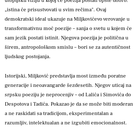
utopijsku viziju u kojoj će poezija postati opšte dobro:
„istina će prisustvovati u svim rečima". Ovaj
demokratski ideal ukazuje na Miljkovićevo verovanje u
transformativnu moć poezije – sanja o svetu u kojem će
sam jezik postati istinit. Njegova poezija je politična u
širem, antropološkom smislu – bori se za autentičnost
ljudskog postojanja.
Istorijski, Miljković predstavlja most između poratne
generacije i neoavangarde šezdesetih. Njegov uticaj na
srpsku poeziju je neprocenjiv – od Lalića i Simovića do
Despotova i Tadića. Pokazao je da se može biti moderan
a ne raskidati sa tradicijom, eksperimentalan a
razumljiv, intelektualan a ne izgubiti emocionalnost.