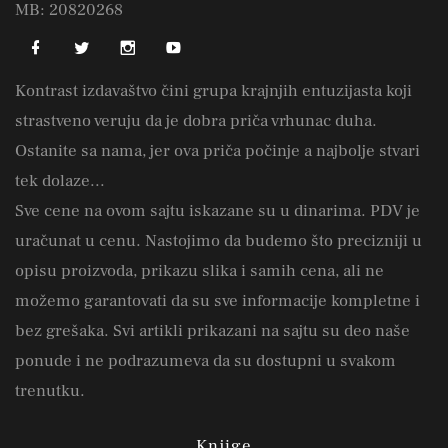
MB: 20820268
Kontrast izdavaštvo čini grupa krajnjih entuzijasta koji
strastveno veruju da je dobra priča vrhunac duha.
Ostanite sa nama, jer ova priča počinje a najbolje stvari
tek dolaze...
Sve cene na ovom sajtu iskazane su u dinarima. PDV je
uračunat u cenu. Nastojimo da budemo što precizniji u
opisu proizvoda, prikazu slika i samih cena, ali ne
možemo garantovati da su sve informacije kompletne i
bez grešaka. Svi artikli prikazani na sajtu su deo naše
ponude i ne podrazumeva da su dostupni u svakom
trenutku.
Knjige