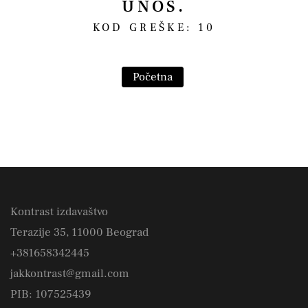
UNOS.
KOD GREŠKE: 10
Početna
Kontrast izdavaštvo
Terazije 35, 11000 Beograd
+381658342445
jakkontrast@gmail.com
PIB: 107525439