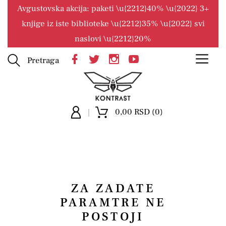
Avgustovska akcija: paketi \u{2212}40% \u{2022} 3+
knjige iz iste biblioteke \u{2212}35% \u{2022} svi
naslovi \u{2212}20%
Pretraga
0,00 RSD (0)
ZA ZADATE
PARAMTRE NE
POSTOJI