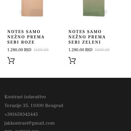
NOTES SAMO
NOTES SAMO
NEŽNO PREMA
NEŽNO PREMA
SEBI ROZE
SEBI ZELENI
1.280,00 RSD
1600.00
1.280,00 RSD
1600.00
Kontrast izdavaštvo
Terazije 35, 11000 Beograd
+381658342445
jakkontrast@gmail.com