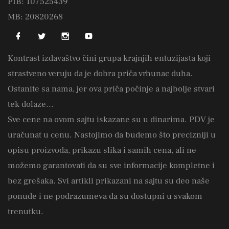
PIB: 107525439
MB: 20820268
Kontrast izdavaštvo čini grupa krajnjih entuzijasta koji
strastveno veruju da je dobra priča vrhunac duha.
Ostanite sa nama, jer ova priča počinje a najbolje stvari
tek dolaze...
Sve cene na ovom sajtu iskazane su u dinarima. PDV je
uračunat u cenu. Nastojimo da budemo što precizniji u
opisu proizvoda, prikazu slika i samih cena, ali ne
možemo garantovati da su sve informacije kompletne i
bez grešaka. Svi artikli prikazani na sajtu su deo naše
ponude i ne podrazumeva da su dostupni u svakom
trenutku.