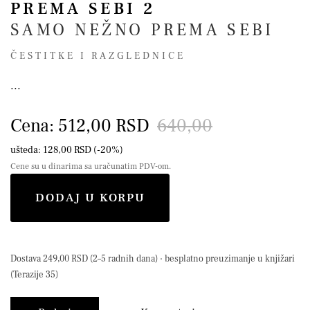
PREMA SEBI 2
SAMO NEŽNO PREMA SEBI
ČESTITKE I RAZGLEDNICE
...
Cena: 512,00 RSD
640,00
ušteda: 128,00 RSD (-20%)
Cene su u dinarima sa uračunatim PDV-om.
DODAJ U KORPU
Dostava 249,00 RSD (2–5 radnih dana) · besplatno preuzimanje u knjižari
(Terazije 35)