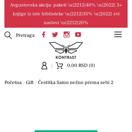
Avgustovska akcija: paketi \u{2212}40% \u{2022} 3+
knjige iz iste biblioteke \u{2212}35% \u{2022} svi
naslovi \u{2212}20%
Pretraga
0,00 RSD (0)
Početna
Gift
Čestitka Samo nežno prema sebi 2