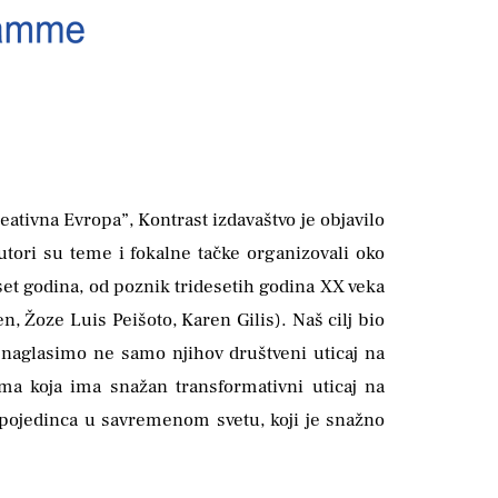
ativna Evropa”, Kontrast izdavaštvo je objavilo
autori su teme i fokalne tačke organizovali oko
et godina, od poznik tridesetih godina XX veka
, Žoze Luis Peišoto, Karen Gilis). Naš cilj bio
a naglasimo ne samo njihov društveni uticaj na
ma koja ima snažan transformativni uticaj na
st pojedinca u savremenom svetu, koji je snažno