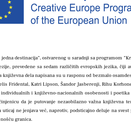
, jedna destinacija”, ostvarenog u saradnji sa programom “Kre
zije, prevedene sa sedam različitih evropskih jezika, čiji 
Ova književna dela napisana su u rasponu od bezmalo osamdes
lis Fridental, Katri Lipson, Šandor Jasberenji, Rihu Korhonen
h individualnih i književno-nacionalnih osobenosti i poetik
injenicu da je putovanje nezaobilazno važna književna te
n uticaj ne jenjava već, naprotiv, podsticajno deluje na sve
enošću granica.