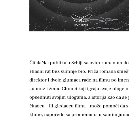
Čitalačka publika u Srbiji sa ovim romanom do
Hladni rat bez sumnje bio. Priča romana sme
direktor i dvoje glumaca rade na filmu po ime
su muž i žena. Glumci koji igraju svoje uloge n
opsednuti svojim ulogama, a istorija kao da se 
čitaocu – ili gledaocu filma – može pomoći da 
klime, naporedo sa promenama u samim junacim