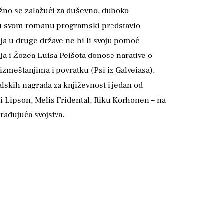
nažno se zalažući za duševno, duboko
 je u svom romanu programski predstavio
nja u druge države ne bi li svoju pomoć
a i Žozea Luisa Peišota donose narative o
izmeštanjima i povratku (Psi iz Galveiasa).
alskih nagrada za književnost i jedan od
ri Lipson, Melis Fridental, Riku Korhonen – na
građujuća svojstva.