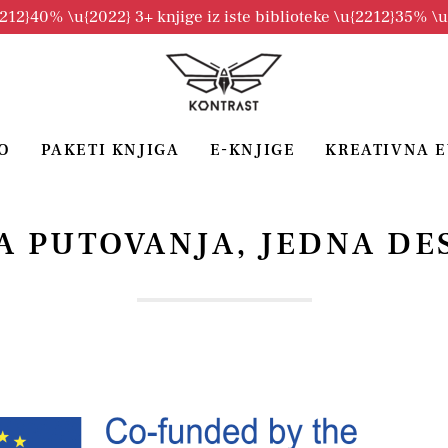
2212}40% \u{2022} 3+ knjige iz iste biblioteke \u{2212}35% \
O
PAKETI KNJIGA
E-KNJIGE
KREATIVNA 
A PUTOVANJA, JEDNA DE