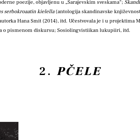
 moderne poezije, objavljenu u „Sarajevskim sveskama“;
Skandi
s serbokroaa­tin kielella
(antologija skandinavske književnost
. autorka Hana Smit (2014), itd. Učestvovala je i u pro­jektim
 o pismenom diskursu; Sosiolingvistiikan lukupiiri, itd.
2.
PČELE