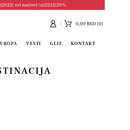
u{2022} svi naslovi \u{2212}20%
0,00 RSD (0)
EVROPA
VESTI
GLIF
KONTAKT
STINACIJA