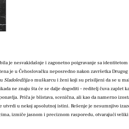
bila je nesvakidašnje i zagonetno poigravanje sa identitetom
štena je u Čehoslovačku neposredno nakon završetka Drugog
nu
Sladoledžija
o muškarcu i ženi koji su prisiljeni da se u mal
ikada ne znaju šta će se dalje dogoditi – reditelj čuva zaple
ponavlja. Priča je blistava, scenična, ali kao da namerno izos
se utvrdi u nekoj apsolutnoj istini. Rešenje je nesumnjivo iz
a, izmiče jasnom i preciznom rasporedu, otvarajući veliki b