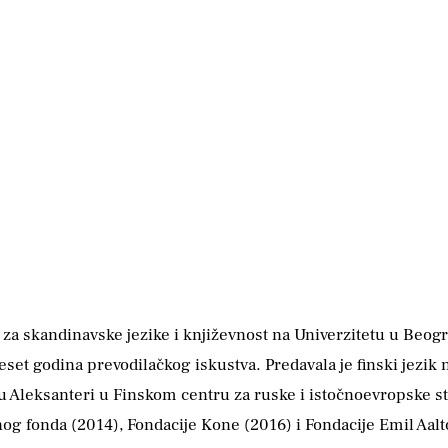
za skandinavske jezike i književnost na Univerzitetu u Beogradu
eset godina prevodilačkog iskustva. Predavala je finski jezik
utu Aleksanteri u Finskom centru za ruske i istočnoevropske s
g fonda (2014), Fondacije Kone (2016) i Fondacije Emil Aalto