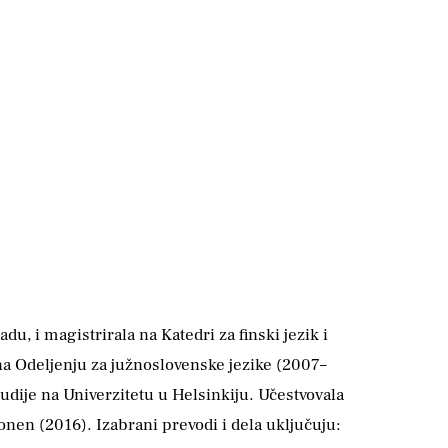
, i magistri­rala na Katedri za finski jezik i
 na Odeljenju za južnoslovenske jezike (2007–
tudije na Univerzitetu u Helsinkiju. Učestvovala
nen (2016). Izabrani prevodi i dela uključuju: