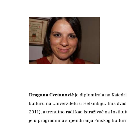
Dragana Cvetanović
je diplomirala na Katedri 
kulturu na Univerzitetu u Hel­sinkiju. Ima dvad
2011), a trenutno radi kao istraživač na Instit
je u programima stipendiranja Finskog kulturno