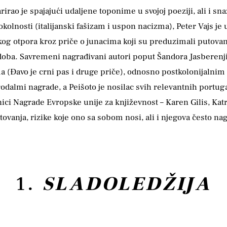
rao je spajajući udaljene toponime u svojoj poeziji, ali i s
 okolnosti (italijanski fašizam i uspon nacizma), Peter Vajs
ičkog otpora kroz priče o junacima koji su preduzimali putova
oba. Savremeni nagrađivani autori poput Šandora Jasberenjij
a (Đavo je crni pas i druge priče), odnosno postkolonijalnim 
rodalmi nagrade, a Peišoto je nosilac svih relevantnih portug
nici Nagrade Evropske unije za književnost – Karen Gilis, Kat
tovanja, rizike koje ono sa sobom nosi, ali i njegova često na
1.
SLADOLEDŽIJA