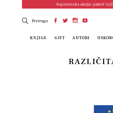
Avgustovska akcija: paketi \u{
Pretraga
KNJIGE
GIFT
AUTORI
USKOR
RAZLIČIT