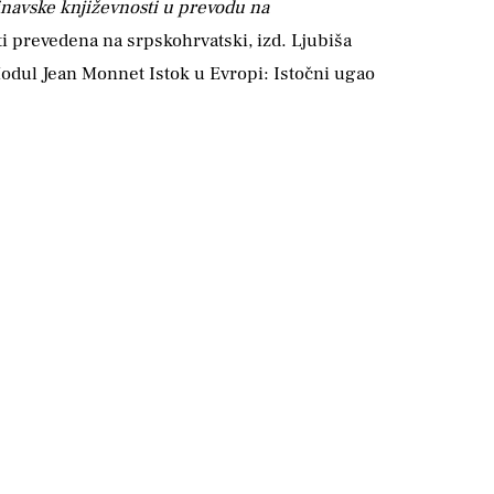
navske književnosti u prevodu na
i prevedena na srpskohrvatski, izd. Ljubiša
a Modul Jean Monnet Istok u Evropi: Istočni ugao