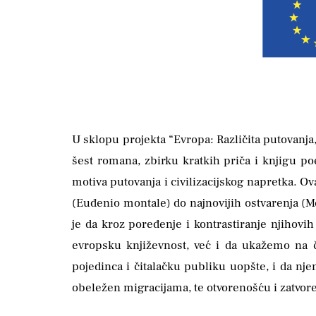
U sklopu projekta “Evropa: Različita putovanja
šest romana, zbirku kratkih priča i knjigu poe
motiva putovanja i civilizacijskog napretka. 
(Euđenio montale) do najnovijih ostvarenja (Me
je da kroz poređenje i kontrastiranje njihovi
evropsku književnost, već i da ukažemo na č
pojedinca i čitalačku publiku uopšte, i da nje
obeležen migracijama, te otvorenošću i zatvor