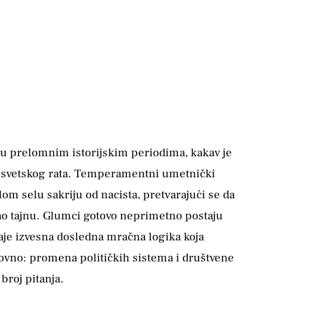
 u prelomnim istorijskim periodima, kakav je
 svetskog rata. Temperamentni umetnički
om selu sakriju od nacista, pretvarajući se da
t kao tajnu. Glumci gotovo neprimetno postaju
taje izvesna dosledna mračna logika koja
azovno: promena političkih sistema i društvene
roj pitanja.