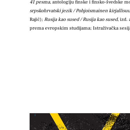
41 pesma
, antologiju finske i finsko-švedske
srpskohrvatski jezik / Pohjoismainen kirjallisuu
Rajić);
Rusija kao sused / Rusija kao sused
, izd
prema evropskim studijama; Istraživačka sesija