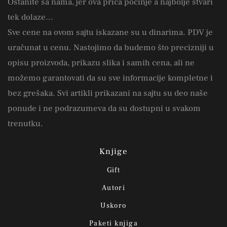
Ostanite sa nama, jer ova priča počinje a najbolje stvari
tek dolaze...
Sve cene na ovom sajtu iskazane su u dinarima. PDV je
uračunat u cenu. Nastojimo da budemo što precizniji u
opisu proizvoda, prikazu slika i samih cena, ali ne
možemo garantovati da su sve informacije kompletne i
bez grešaka. Svi artikli prikazani na sajtu su deo naše
ponude i ne podrazumeva da su dostupni u svakom
trenutku.
Knjige
Gift
Autori
Uskoro
Paketi knjiga