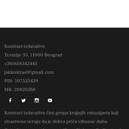
Kontrast izdavaštvo
Terazije 35, 11000 Beograd
+381658342445
jakkontrast@gmail.com
PIB: 107525439
MB: 20820268
Kontrast izdavaštvo čini grupa krajnjih entuzijasta koji
strastveno veruju da je dobra priča vrhunac duha.