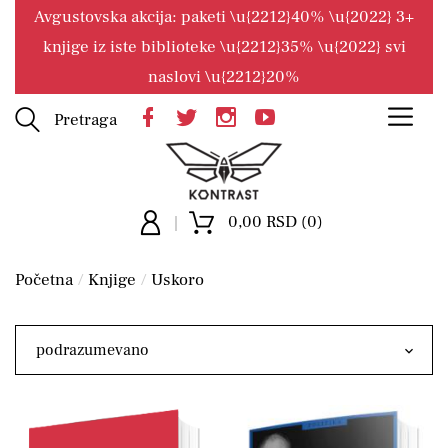
Avgustovska akcija: paketi \u{2212}40% \u{2022} 3+
knjige iz iste biblioteke \u{2212}35% \u{2022} svi
naslovi \u{2212}20%
Pretraga
0,00 RSD (0)
Početna
Knjige
Uskoro
podrazumevano