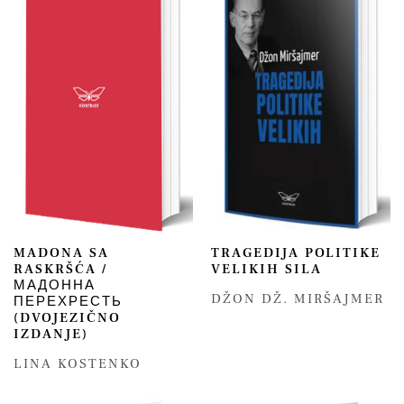
MADONA SA
TRAGEDIJA POLITIKE
RASKRŠĆA /
VELIKIH SILA
МАДОННА
DŽON DŽ. MIRŠAJMER
ПЕРЕХРЕСТЬ
(DVOJEZIČNO
IZDANJE)
LINA KOSTENKO