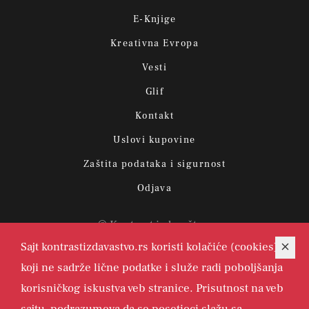
E-Knjige
Kreativna Evropa
Vesti
Glif
Kontakt
Uslovi kupovine
Zaštita podataka i sigurnost
Odjava
© Kontrast izdavaštvo.
Sajt kontrastizdavastvo.rs koristi kolačiće (cookies)
koji ne sadrže lične podatke i služe radi poboljšanja
korisničkog iskustva veb stranice. Prisutnost na veb