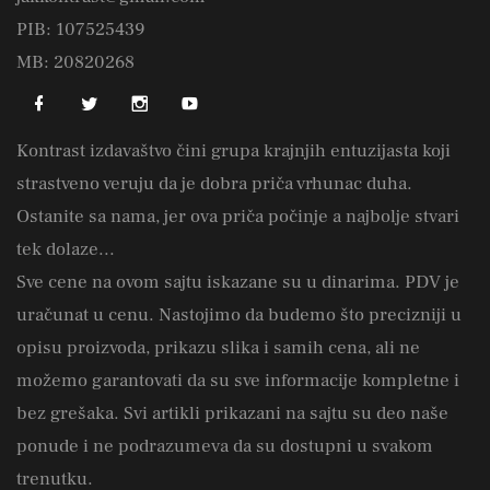
PIB: 107525439
MB: 20820268
Kontrast izdavaštvo čini grupa krajnjih entuzijasta koji
strastveno veruju da je dobra priča vrhunac duha.
Ostanite sa nama, jer ova priča počinje a najbolje stvari
tek dolaze...
Sve cene na ovom sajtu iskazane su u dinarima. PDV je
uračunat u cenu. Nastojimo da budemo što precizniji u
opisu proizvoda, prikazu slika i samih cena, ali ne
možemo garantovati da su sve informacije kompletne i
bez grešaka. Svi artikli prikazani na sajtu su deo naše
ponude i ne podrazumeva da su dostupni u svakom
trenutku.