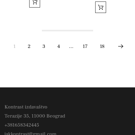
1
2
3
4
...
17
18
Kontrast izdavaštvo
Terazije 35, 11000 Beograd
+381658342445
jakkontrast@gmail.com