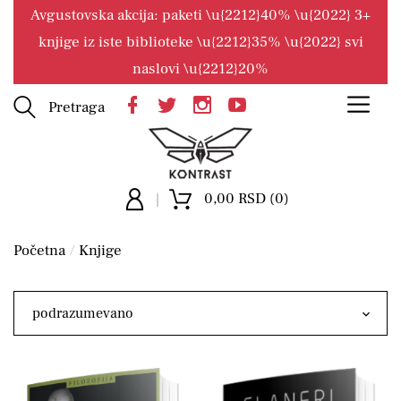
Avgustovska akcija: paketi \u{2212}40% \u{2022} 3+
knjige iz iste biblioteke \u{2212}35% \u{2022} svi
naslovi \u{2212}20%
Pretraga
0,00 RSD (0)
Početna
Knjige
podrazumevano