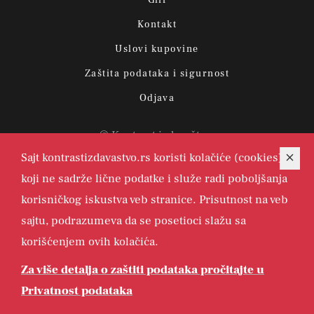
Kontakt
Uslovi kupovine
Zaštita podataka i sigurnost
Odjava
© Kontrast izdavaštvo.
Sajt kontrastizdavastvo.rs koristi kolačiće (cookies)
koji ne sadrže lične podatke i služe radi poboljšanja
korisničkog iskustva veb stranice. Prisutnost na veb
sajtu, podrazumeva da se posetioci slažu sa
korišćenjem ovih kolačića.
Za više detalja o zaštiti podataka pročitajte u
Page top
Privatnost podataka