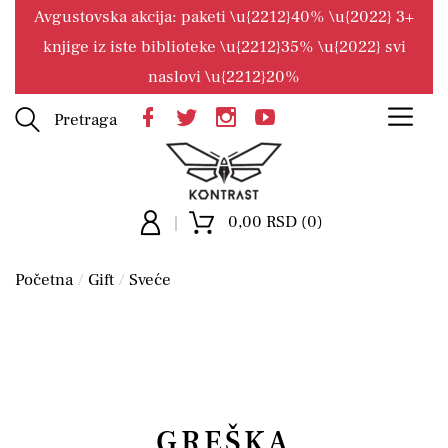
Avgustovska akcija: paketi \u{2212}40% \u{2022} 3+
knjige iz iste biblioteke \u{2212}35% \u{2022} svi
naslovi \u{2212}20%
Pretraga
0,00 RSD (0)
Početna
Gift
Sveće
GREŠKA