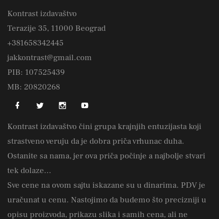
Kontrast izdavaštvo
Terazije 35, 11000 Beograd
+381658342445
jakkontrast@gmail.com
PIB: 107525439
MB: 20820268
Kontrast izdavaštvo čini grupa krajnjih entuzijasta koji
strastveno veruju da je dobra priča vrhunac duha.
Ostanite sa nama, jer ova priča počinje a najbolje stvari
tek dolaze...
Sve cene na ovom sajtu iskazane su u dinarima. PDV je
uračunat u cenu. Nastojimo da budemo što precizniji u
opisu proizvoda, prikazu slika i samih cena, ali ne