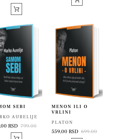
MOM SEBI
MENON ILI O
VRLINI
RKO AURELIJE
PLATON
,00 RSD
799.00
559,00 RSD
699.00