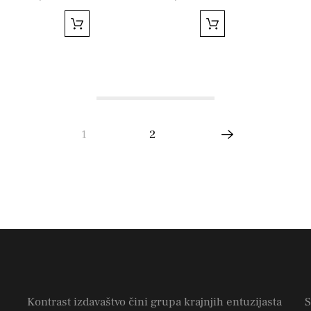
1
2
Kontrast izdavaštvo čini grupa krajnjih entuzijasta
S