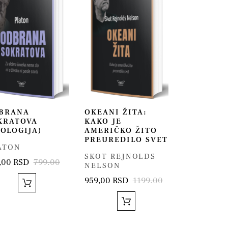
BRANA
OKEANI ŽITA:
KRATOVA
KAKO JE
POLOGIJA)
AMERIČKO ŽITO
PREUREDILO SVET
ATON
SKOT REJNOLDS
,00 RSD
799.00
NELSON
959,00 RSD
1199.00