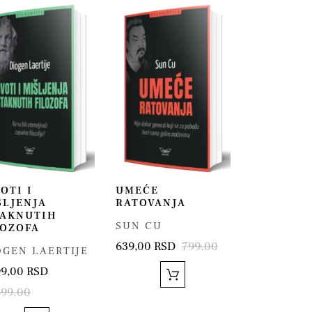
OTI I
UMEĆE
ŠLJENJA
RATOVANJA
TAKNUTIH
SUN CU
LOZOFA
639,00 RSD
799.00
OGEN LAERTIJE
99,00 RSD
499.00