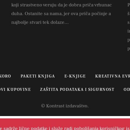
koji strastveno veruju da je dobra priča vrhunac
P
duha. Ostanite sa nama, jer ova priča počinje a
š
najbolje stvari tek dolaze...
s
i
p
p
KORO
PAKETI KNJIGA
E-KNJIGE
KREATIVNA EV
OVI KUPOVINE
ZAŠTITA PODATAKA I SIGURNOST
OD
© Kontrast izdavaštvo.
 ne sadrže lične podatke i služe radi poboljšanja korisničkog is