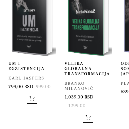
UM I
VELIKA
OD
EGZISTENCIJA
GLOBALNA
SO
TRANSFORMACIJA
(A
KARL JASPERS
BRANKO
PL
799,00 RSD
999.00
MILANOVIĆ
639
1.039,00 RSD
1299.00