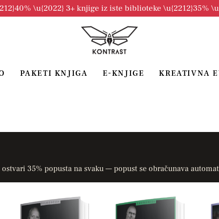
2212}40% \u{2022} 3+ knjige iz iste biblioteke \u{2212}35% \
O
PAKETI KNJIGA
E-KNJIGE
KREATIVNA 
 ostvari 35% popusta na svaku — popust se obračunava automat