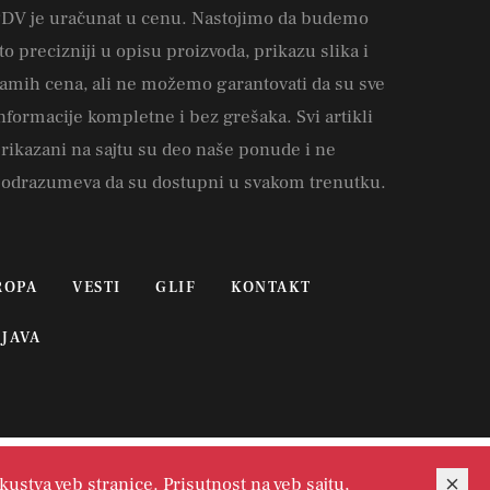
DV je uračunat u cenu. Nastojimo da budemo
to precizniji u opisu proizvoda, prikazu slika i
amih cena, ali ne možemo garantovati da su sve
nformacije kompletne i bez grešaka. Svi artikli
rikazani na sajtu su deo naše ponude i ne
odrazumeva da su dostupni u svakom trenutku.
ROPA
VESTI
GLIF
KONTAKT
JAVA
kustva veb stranice. Prisutnost na veb sajtu,