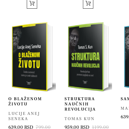
O BLAŽENOM
STRUKTURA
SA
ŽIVOTU
NAUČNIH
MA
REVOLUCIJA
LUCIJE ANEJ
639
SENEKA
TOMAS KUN
639,00 RSD
799.00
959,00 RSD
1199.00