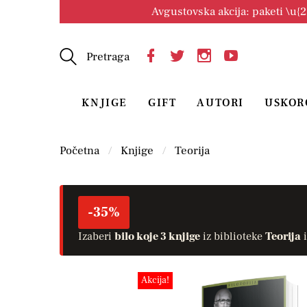
Avgustovska akcija: paketi \u{
Pretraga
KNJIGE
GIFT
AUTORI
USKOR
Početna
Knjige
Teorija
-35%
Izaberi
bilo koje 3 knjige
iz biblioteke
Teorija
i
Akcija!