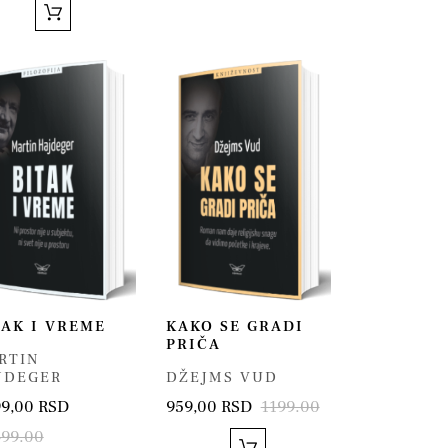
TAK I VREME
KAKO SE GRADI
PRIČA
RTIN
JDEGER
DŽEJMS VUD
99,00 RSD
959,00 RSD
1199.00
499.00