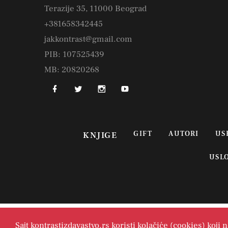
Terazije 35, 11000 Beograd
+381658342445
jakkontrast@gmail.com
PIB: 107525439
MB: 20820268
GIFT
AUTORI
US
KNJIGE
USL
Sajt kontrastizdavastvo.rs koristi kolačiće (cookies) koji