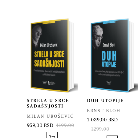
STRELA U SRCE
DUH UTOPIJE
SADAŠNJOSTI
ERNST BLOH
MILAN UROŠEVIĆ
1.039,00 RSD
959,00 RSD
1199.00
1299.00