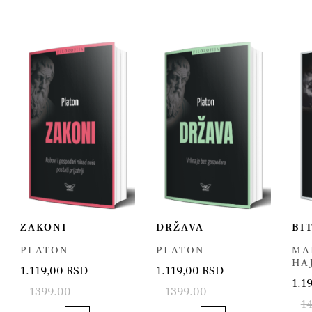
ZAKONI
DRŽAVA
BI
PLATON
PLATON
MA
HA
1.119,00 RSD
1.119,00 RSD
1.1
1399.00
1399.00
1