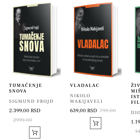
TUMAČENJE
VLADALAC
ŽIV
SNOVA
MI
NIKOLO
IS
SIGMUND FROJD
MAKIJAVELI
FI
2.399,00 RSD
639,00 RSD
799.00
DI
2999.00
1.1
1