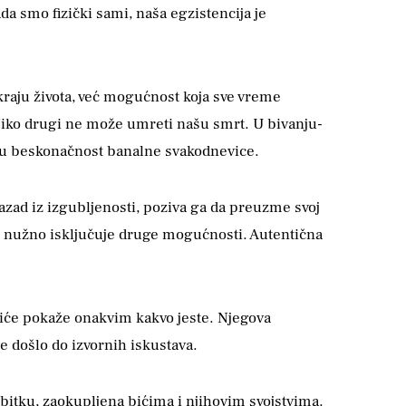
a smo fizički sami, naša egzistencija je
kraju života, već mogućnost koja sve vreme
Niko drugi ne može umreti našu smrt. U bivanju-
og u beskonačnost banalne svakodnevice.
nazad iz izgubljenosti, poziva ga da preuzme svoj
bor nužno isključuje druge mogućnosti. Autentična
biće pokaže onakvim kakvo jeste. Njegova
e došlo do izvornih iskustava.
 bitku, zaokupljena bićima i njihovim svojstvima.