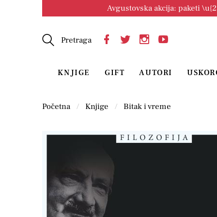
Avgustovska akcija: paketi \u{
Pretraga
KNJIGE
GIFT
AUTORI
USKOR
Početna
Knjige
Bitak i vreme