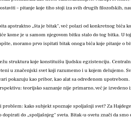
aviti – pitanje koje tiho stoji iza svih drugih filozofskih, nau
a apstraktno „šta je bitak", već polazi od konkretnog bića koj
 biće kome je u samom njegovom bitku stalo do tog bitka. U toj
šte, moramo prvo ispitati bitak onoga bića koje pitanje o bit
žu struktura koje konstituišu ljudsku egzistenciju. Centralni
leteni u značenjski svet koji razumemo i u kojem delujemo. Sv
vari pokazuju kao pribor, kao alat sa određenom upotrebom. H
erspektivu: teorijsko saznanje nije primarno, već je izvedeno
 problem: kako subjekt spoznaje spoljašnji svet? Za Hajdeger
lo dopirati do „spoljašnjeg" sveta. Bitak-u-svetu znači da smo