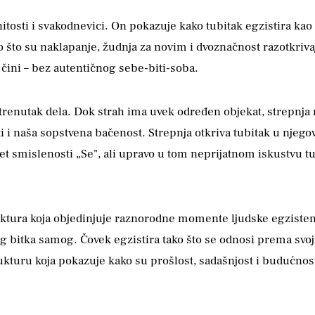
tosti i svakodnevici. On pokazuje kako tubitak egzistira k
o što su naklapanje, žudnja za novim i dvoznačnost razotkriva
 čini – bez autentičnog sebe-biti-soba.
 trenutak dela. Dok strah ima uvek određen objekat, strepnja 
sti i naša sopstvena bačenost. Strepnja otkriva tubitak u njeg
t smislenosti „Se", ali upravo u tom neprijatnom iskustvu tub
tura koja objedinjuje raznorodne momente ljudske egzistenci
tog bitka samog. Čovek egzistira tako što se odnosi prema s
ukturu koja pokazuje kako su prošlost, sadašnjost i budućnos