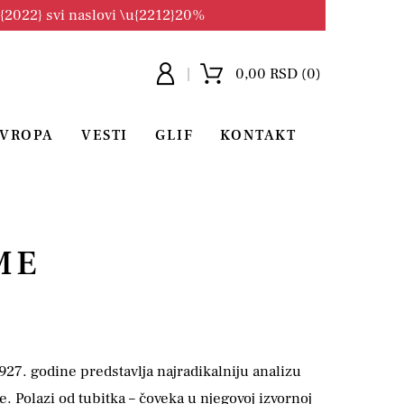
u{2022} svi naslovi \u{2212}20%
0,00 RSD (0)
EVROPA
VESTI
GLIF
KONTAKT
ME
7. godine predstavlja najradikalniju analizu
je. Polazi od tubitka – čoveka u njegovoj izvornoj