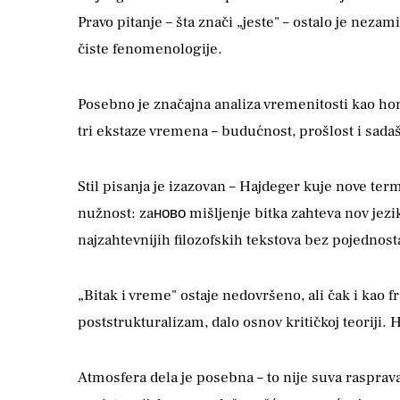
Pravo pitanje – šta znači „jeste" – ostalo je ne
čiste fenomenologije.
Posebno je značajna analiza vremenitosti kao hori
tri ekstaze vremena – budućnost, prošlost i sad
Stil pisanja je izazovan – Hajdeger kuje nove term
nužnost: zaново mišljenje bitka zahteva nov jezi
najzahtevnijih filozofskih tekstova bez pojednost
„Bitak i vreme" ostaje nedovršeno, ali čak i kao f
poststrukturalizam, dalo osnov kritičkoj teoriji. 
Atmosfera dela je posebna – to nije suva rasprava 