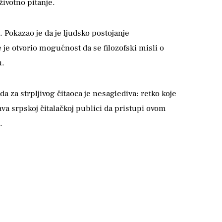
ivotno pitanje.
 Pokazao je da je ljudsko postojanje
je otvorio mogućnost da se filozofski misli o
u.
da za strpljivog čitaoca je nesaglediva: retko koje
va srpskoj čitalačkoj publici da pristupi ovom
.