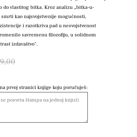
o do vlastitog bitka. Kroz analizu „bitka-u-
i smrti kao najsvojstvenije mogućnosti,
istencije i razotkriva pad u nesvojstvenost
promenilo savremenu filozofiju, u solidnom
rast izdavaštvo".
99,00
a prvoj stranici knjige koju poručuješ: