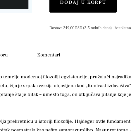
DODAJ U KORPU
Dostava 249,00 RSD (2–5 radnih dana) · besplatno 
toru
Komentari
temelje modernoj filozofiji egzistencije, pružajući najradika
, čija je srpska verzija objavljena kod „Kontrast izdavaštva
nje šta je bitak – umesto toga, on otključava pitanje koje je 
ja prekretnicu u istoriji filozofije. Hajdeger ovde fundamenta
je bitak posmatrala kao nešto samorazumljivo. Nasuprot tome, 