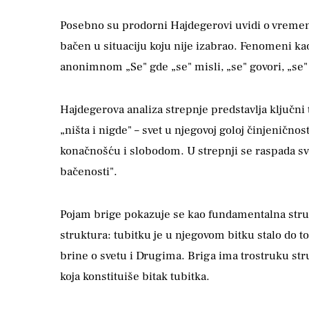
Posebno su prodorni Hajdegerovi uvidi o vremeni
bačen u situaciju koju nije izabrao. Fenomeni ka
anonimnom „Se" gde „se" misli, „se" govori, „se"
Hajdegerova analiza strepnje predstavlja ključni
„ništa i nigde" – svet u njegovoj goloj činjenično
konačnošću i slobodom. U strepnji se raspada sve
bačenosti".
Pojam brige pokazuje se kao fundamentalna struk
struktura: tubitku je u njegovom bitku stalo do 
brine o svetu i Drugima. Briga ima trostruku str
koja konstituiše bitak tubitka.