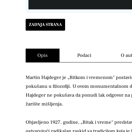
ZADNJA STRANA
Opis
Podaci
O au
Martin Hajdeger je „Bitkom i vremenom" postavio 
pokušanu u filozofiji. U ovom monumentalnom delu
Hajdeger ne pokušava da ponudi lak odgovor na pita
žarište mišljenja.
Objavljeno 1927. godine, „Bitak i vreme" predstavl
ostvarujući radikalan raskid sa tradicijom koja 