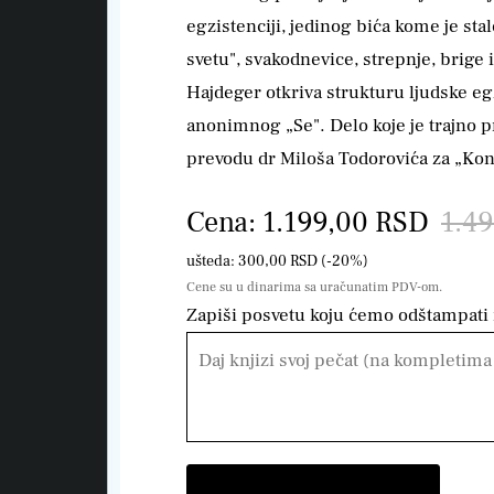
egzistenciji, jedinog bića kome je stal
svetu", svakodnevice, strepnje, brige 
Hajdeger otkriva strukturu ljudske egz
anonimnog „Se". Delo koje je trajno 
prevodu dr Miloša Todorovića za „Kont
Cena: 1.199,00 RSD
1.4
ušteda: 300,00 RSD (-20%)
Cene su u dinarima sa uračunatim PDV-om.
Zapiši posvetu koju ćemo odštampati n