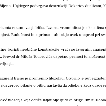
zamišljeno. Hajdeger podvrgava destrukciji Dekartov dualizam,
zonta razumevanja bitka. Izvorna vremenitost je ekstatična str
ašnjost. Budućnost ima primat: tubitak je uvek unapred pri 
ine, koristi neobične konstrukcije, vraća se izvornim značenjim
k. Prevod dr Miloša Todorovića uspešno prenosi tu složenost 
avljenja.
ragment trajno je promenilo filozofiju. Otvorilo je put egzist
Hajdegerovo pitanje o bitku nastavlja da odjekuje kroz dvadeset
već filozofija koja dotiče najdublje ljudske brige: smrt, slob