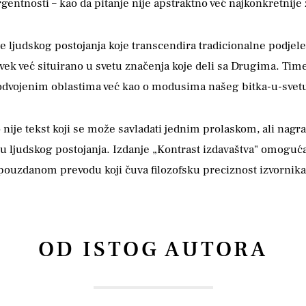
ntnosti – kao da pitanje nije apstraktno već najkonkretnije ž
 ljudskog postojanja koje transcendira tradicionalne podjele.
k već situirano u svetu značenja koje deli sa Drugima. Time 
o o odvojenim oblastima već kao o modusima našeg bitka-u-svet
o nije tekst koji se može savladati jednim prolaskom, ali nagra
ru ljudskog postojanja. Izdanje „Kontrast izdavaštva" omoguća
pouzdanom prevodu koji čuva filozofsku preciznost izvornika
OD ISTOG AUTORA