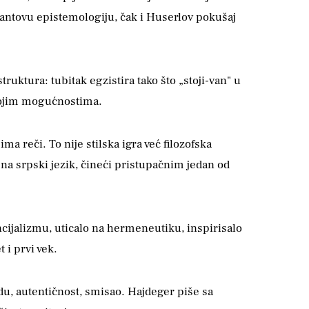
 Kantovu epistemologiju, čak i Huserlov pokušaj
uktura: tubitak egzistira tako što „stoji-van" u
svojim mogućnostima.
a reči. To nije stilska igra već filozofska
na srpski jezik, čineći pristupačnim jedan od
encijalizmu, uticalo na hermeneutiku, inspirisalo
 i prvi vek.
odu, autentičnost, smisao. Hajdeger piše sa