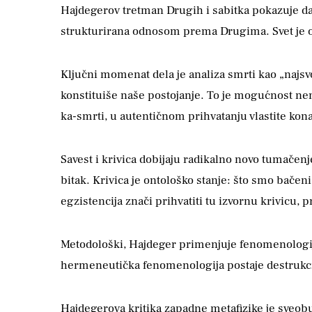
Hajdegerov tretman Drugih i sabitka pokazuje da b
strukturirana odnosom prema Drugima. Svet je o
Ključni momenat dela je analiza smrti kao „najsv
konstituiše naše postojanje. To je mogućnost n
ka-smrti, u autentičnom prihvatanju vlastite kon
Savest i krivica dobijaju radikalno novo tumačenj
bitak. Krivica je ontološko stanje: što smo bačen
egzistencija znači prihvatiti tu izvornu krivicu, 
Metodološki, Hajdeger primenjuje fenomenologiju
hermeneutička fenomenologija postaje destrukcija
Hajdegerova kritika zapadne metafizike je sveobuh