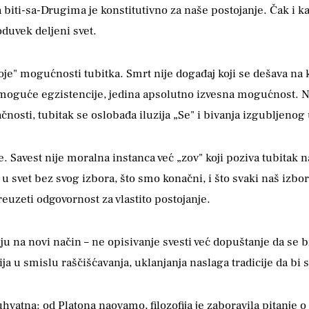
iti-sa-Drugima je konstitutivno za naše postojanje. Čak i kad
duvek deljeni svet.
oje" mogućnosti tubitka. Smrt nije događaj koji se dešava na 
emoguće egzistencije, jedina apsolutno izvesna mogućnost. 
ačnosti, tubitak se oslobađa iluzija „Se" i bivanja izgubljen
e. Savest nije moralna instanca već „zov" koji poziva tubitak 
i u svet bez svog izbora, što smo konačni, i što svaki naš iz
preuzeti odgovornost za vlastito postojanje.
 na novi način – ne opisivanje svesti već dopuštanje da se 
 u smislu raščišćavanja, uklanjanja naslaga tradicije da bi s
vatna: od Platona naovamo, filozofija je zaboravila pitanje o