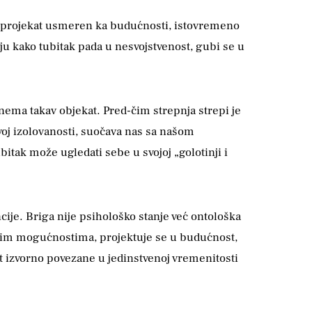
ao projekat usmeren ka budućnosti, istovremeno
ju kako tubitak pada u nesvojstvenost, gubi se u
nema takav objekat. Pred-čim strepnja strepi je
ovoj izolovanosti, suočava nas sa našom
itak može ugledati sebe u svojoj „golotinji i
je. Briga nije psihološko stanje već ontološka
vojim mogućnostima, projektuje se u budućnost,
t izvorno povezane u jedinstvenoj vremenitosti