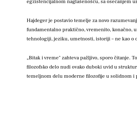
egzistencijalnom naglašenošću, sa osećanjem urge
Hajdeger je postavio temelje za novo razumevanje
fundamentalno praktično, vremenito, konačno, uve
tehnologiji, jeziku, umetnosti, istoriji – ne ka
„Bitak i vreme" zahteva pažljivo, sporo čitanje. T
filozofsko delo nudi ovako duboki uvid u struktu
temeljnom delu moderne filozofije u solidnom i 