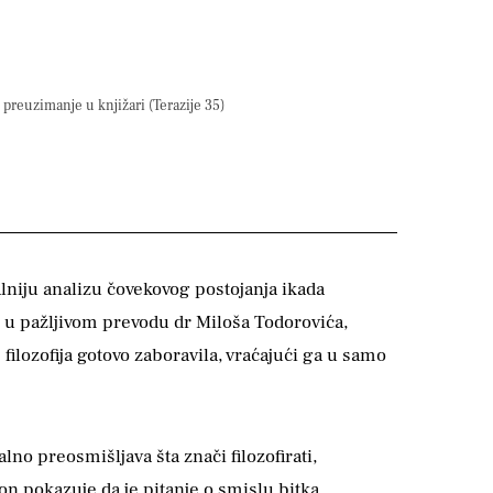
preuzimanje u knjižari (Terazije 35)
lniju analizu čovekovog postojanja ikada
" u pažljivom prevodu dr Miloša Todorovića,
filozofija gotovo zaboravila, vraćajući ga u samo
lno preosmišljava šta znači filozofirati,
on pokazuje da je pitanje o smislu bitka