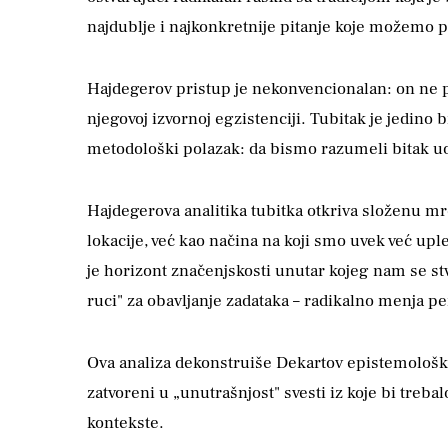
najdublje i najkonkretnije pitanje koje možemo post
Hajdegerov pristup je nekonvencionalan: on ne pit
njegovoj izvornoj egzistenciji. Tubitak je jedino
metodološki polazak: da bismo razumeli bitak uop
Hajdegerova analitika tubitka otkriva složenu mre
lokacije, već kao načina na koji smo uvek već up
je horizont značenjskosti unutar kojeg nam se st
ruci" za obavljanje zadataka – radikalno menja p
Ova analiza dekonstruiše Dekartov epistemološki
zatvoreni u „unutrašnjost" svesti iz koje bi treba
kontekste.