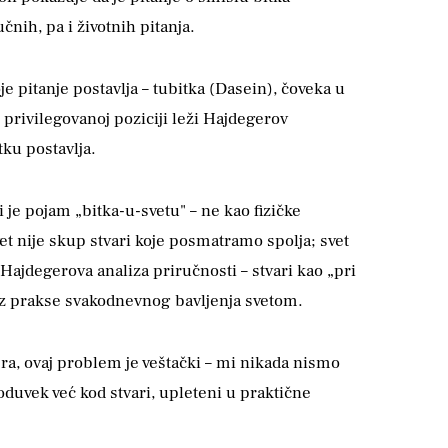
čnih, pa i životnih pitanja.
e pitanje postavlja – tubitka (Dasein), čoveka u
 privilegovanoj poziciji leži Hajdegerov
ku postavlja.
 je pojam „bitka-u-svetu" – ne kao fizičke
et nije skup stvari koje posmatramo spolja; svet
ajdegerova analiza priručnosti – stvari kao „pri
 iz prakse svakodnevnog bavljenja svetom.
a, ovaj problem je veštački – mi nikada nismo
 oduvek već kod stvari, upleteni u praktične