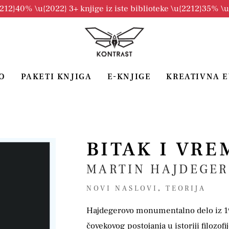
2212}40% \u{2022} 3+ knjige iz iste biblioteke \u{2212}35% \
O
PAKETI KNJIGA
E-KNJIGE
KREATIVNA 
BITAK I VRE
MARTIN HAJDEGER
NOVI NASLOVI
,
TEORIJA
Hajdegerovo monumentalno delo iz 192
čovekovog postojanja u istoriji filozofi