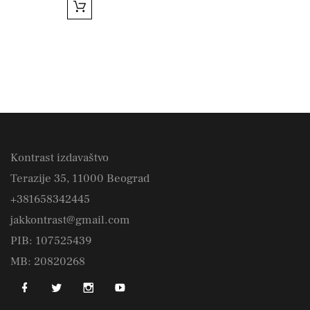
Kontrast izdavaštvo
Terazije 35, 11000 Beograd
+381658342445
jakkontrast@gmail.com
PIB: 107525439
MB: 20820268