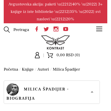
Avgustovska akcija: paketi \u{2212}40% \u{2022} 3+
knjige iz iste biblioteke \u{2212}35% \u{2022} svi
naslovi \u{2212}20%
Pretraga
0,00 RSD (0)
Početna
Knjige
Autori
Milica Špadijer
MILICA ŠPADIJER -
BIOGRAFIJA