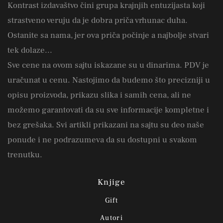
Kontrast izdavaštvo čini grupa krajnjih entuzijasta koji
strastveno veruju da je dobra priča vrhunac duha.
Ostanite sa nama, jer ova priča počinje a najbolje stvari
tek dolaze...
Sve cene na ovom sajtu iskazane su u dinarima. PDV je
uračunat u cenu. Nastojimo da budemo što precizniji u
opisu proizvoda, prikazu slika i samih cena, ali ne
možemo garantovati da su sve informacije kompletne i
bez grešaka. Svi artikli prikazani na sajtu su deo naše
ponude i ne podrazumeva da su dostupni u svakom
trenutku.
Knjige
Gift
Autori