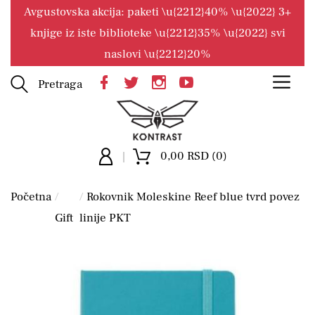
Avgustovska akcija: paketi \u{2212}40% \u{2022} 3+
knjige iz iste biblioteke \u{2212}35% \u{2022} svi
naslovi \u{2212}20%
Pretraga
0,00 RSD (0)
Početna
Rokovnik Moleskine Reef blue tvrd povez
Gift
linije PKT