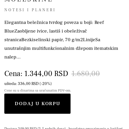
NOTESI I PLANERI
Elegantna beležnica tvrdog poveza u boji: Reef
BlueZaobljene ivice, lastiš i obeleživač
stranicaBezkiselinski papir, 70 g/m2LinijeSa
unutrašnjim multifunkcionalnim džepom itematskim
nalep...
Cena: 1.344,00 RSD
1.680,00
ušteda: 336,00 RSD (-20%)
Cene su u dinarima sa uračunatim PDV-om.
DODAJ U KORPU