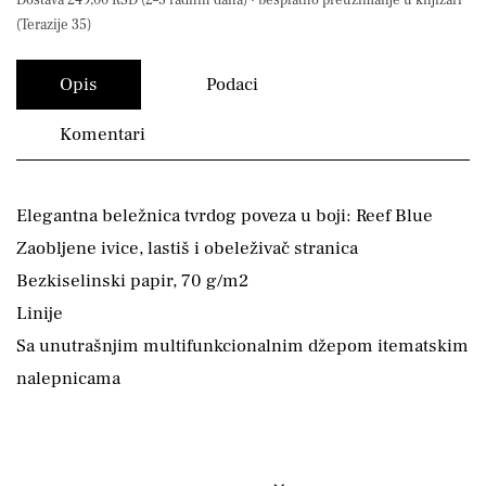
Dostava 249,00 RSD (2–5 radnih dana) · besplatno preuzimanje u knjižari
(Terazije 35)
Opis
Podaci
Komentari
Elegantna beležnica tvrdog poveza u boji: Reef Blue
Zaobljene ivice, lastiš i obeleživač stranica
Bezkiselinski papir, 70 g/m2
Linije
Sa unutrašnjim multifunkcionalnim džepom itematskim
nalepnicama