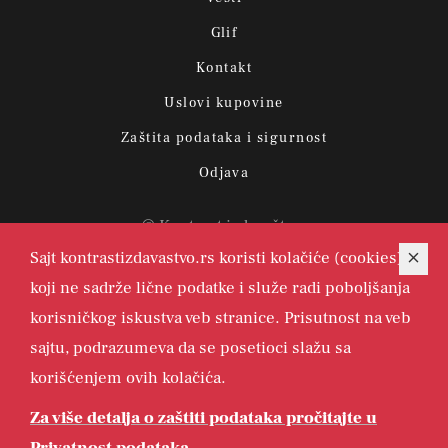
Glif
Kontakt
Uslovi kupovine
Zaštita podataka i sigurnost
Odjava
© Kontrast izdavaštvo.
Sajt kontrastizdavastvo.rs koristi kolačiće (cookies)
koji ne sadrže lične podatke i služe radi poboljšanja
korisničkog iskustva veb stranice. Prisutnost na veb
sajtu, podrazumeva da se posetioci slažu sa
korišćenjem ovih kolačića.
Za više detalja o zaštiti podataka pročitajte u