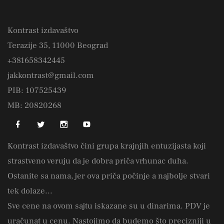
Kontrast izdavaštvo
Terazije 35, 11000 Beograd
+381658342445
jakkontrast@gmail.com
PIB: 107525439
MB: 20820268
Kontrast izdavaštvo čini grupa krajnjih entuzijasta koji
strastveno veruju da je dobra priča vrhunac duha.
Ostanite sa nama, jer ova priča počinje a najbolje stvari
tek dolaze...
Sve cene na ovom sajtu iskazane su u dinarima. PDV je
uračunat u cenu. Nastojimo da budemo što precizniji u