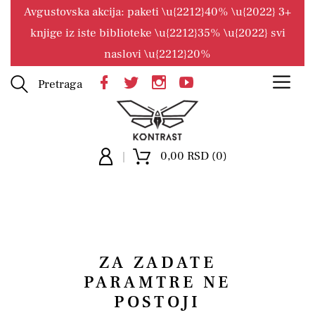
Avgustovska akcija: paketi \u{2212}40% \u{2022} 3+
knjige iz iste biblioteke \u{2212}35% \u{2022} svi
naslovi \u{2212}20%
Pretraga
0,00 RSD (0)
ZA ZADATE
PARAMTRE NE
POSTOJI