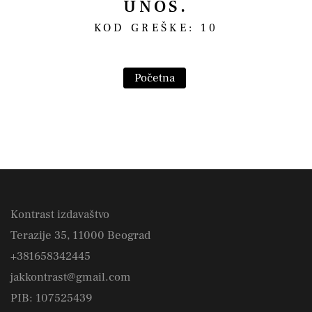
UNOS.
KOD GREŠKE: 10
Početna
Kontrast izdavaštvo
Terazije 35, 11000 Beograd
+381658342445
jakkontrast@gmail.com
PIB: 107525439