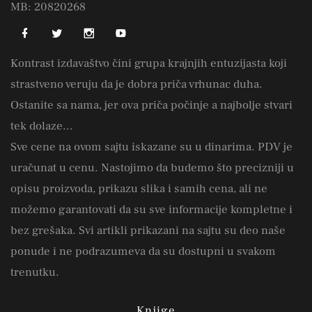
MB: 20820268
Kontrast izdavaštvo čini grupa krajnjih entuzijasta koji
strastveno veruju da je dobra priča vrhunac duha.
Ostanite sa nama, jer ova priča počinje a najbolje stvari
tek dolaze...
Sve cene na ovom sajtu iskazane su u dinarima. PDV je
uračunat u cenu. Nastojimo da budemo što precizniji u
opisu proizvoda, prikazu slika i samih cena, ali ne
možemo garantovati da su sve informacije kompletne i
bez grešaka. Svi artikli prikazani na sajtu su deo naše
ponude i ne podrazumeva da su dostupni u svakom
trenutku.
Knjige