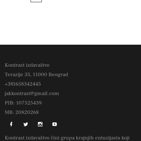
Kontrast izdavaštvo
Terazije 35, 11000 Beograd
+381658342445
jakkontrast@gmail.com
PIB: 107525439
MB: 20820268
Kontrast izdavaštvo čini grupa krajnjih entuzijasta koji