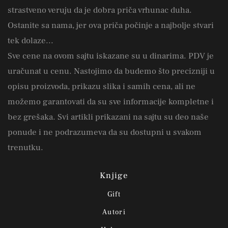
strastveno veruju da je dobra priča vrhunac duha.
Ostanite sa nama, jer ova priča počinje a najbolje stvari
tek dolaze...
Sve cene na ovom sajtu iskazane su u dinarima. PDV je
uračunat u cenu. Nastojimo da budemo što precizniji u
opisu proizvoda, prikazu slika i samih cena, ali ne
možemo garantovati da su sve informacije kompletne i
bez grešaka. Svi artikli prikazani na sajtu su deo naše
ponude i ne podrazumeva da su dostupni u svakom
trenutku.
Knjige
Gift
Autori