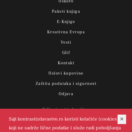
Uskoro
Paketi knjiga
E-Knjige
Kreativna Evropa
Vesti
Glif
Kontakt
Uslovi kupovine
Zaštita podataka i sigurnost
Odjava
© Kontrast izdavaštvo.
Sajt kontrastizdavastvo.rs koristi kolačiće (cookies)
koji ne sadrže lične podatke i služe radi poboljšanja