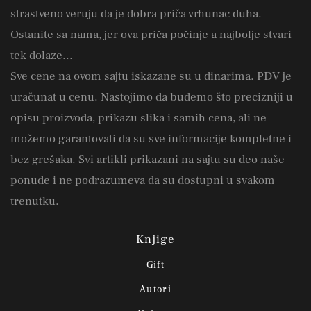
strastveno veruju da je dobra priča vrhunac duha.
Ostanite sa nama, jer ova priča počinje a najbolje stvari
tek dolaze...
Sve cene na ovom sajtu iskazane su u dinarima. PDV je
uračunat u cenu. Nastojimo da budemo što precizniji u
opisu proizvoda, prikazu slika i samih cena, ali ne
možemo garantovati da su sve informacije kompletne i
bez grešaka. Svi artikli prikazani na sajtu su deo naše
ponude i ne podrazumeva da su dostupni u svakom
trenutku.
Knjige
Gift
Autori