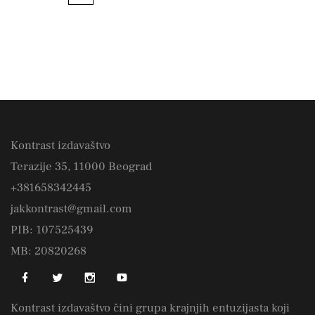
Kontrast izdavaštvo
Terazije 35, 11000 Beograd
+381658342445
jakkontrast@gmail.com
PIB: 107525439
MB: 20820268
Kontrast izdavaštvo čini grupa krajnjih entuzijasta koji