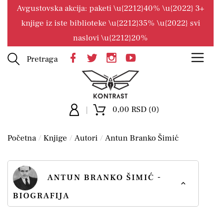
Avgustovska akcija: paketi \u{2212}40% \u{2022} 3+
knjige iz iste biblioteke \u{2212}35% \u{2022} svi
naslovi \u{2212}20%
Pretraga
0,00 RSD (0)
Početna
Knjige
Autori
Antun Branko Šimić
ANTUN BRANKO ŠIMIĆ -
BIOGRAFIJA