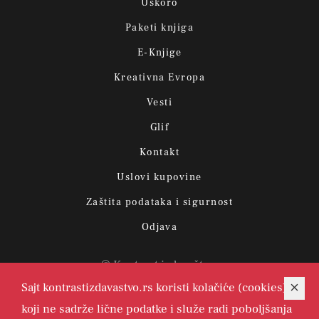
Uskoro
Paketi knjiga
E-Knjige
Kreativna Evropa
Vesti
Glif
Kontakt
Uslovi kupovine
Zaštita podataka i sigurnost
Odjava
© Kontrast izdavaštvo.
Sajt kontrastizdavastvo.rs koristi kolačiće (cookies)
koji ne sadrže lične podatke i služe radi poboljšanja