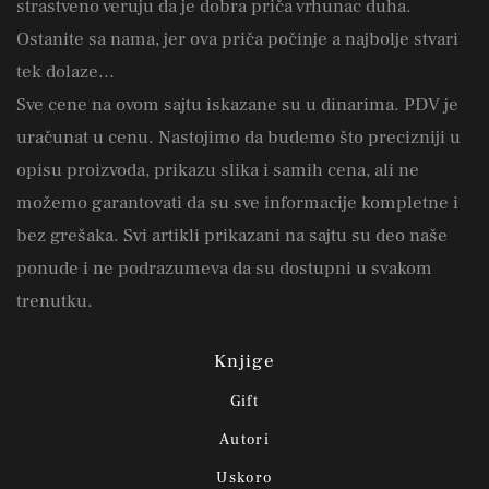
strastveno veruju da je dobra priča vrhunac duha.
Ostanite sa nama, jer ova priča počinje a najbolje stvari
tek dolaze...
Sve cene na ovom sajtu iskazane su u dinarima. PDV je
uračunat u cenu. Nastojimo da budemo što precizniji u
opisu proizvoda, prikazu slika i samih cena, ali ne
možemo garantovati da su sve informacije kompletne i
bez grešaka. Svi artikli prikazani na sajtu su deo naše
ponude i ne podrazumeva da su dostupni u svakom
trenutku.
Knjige
Gift
Autori
Uskoro