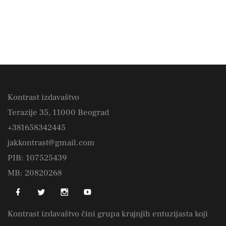
Kontrast izdavaštvo
Terazije 35, 11000 Beograd
+381658342445
jakkontrast@gmail.com
PIB: 107525439
MB: 20820268
Kontrast izdavaštvo čini grupa krajnjih entuzijasta koji