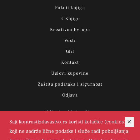
Paketi knjiga
E-Knjige
Kreativna Evropa
Vesti
Glif
Kontakt
Uslovi kupovine
Zaštita podataka i sigurnost
Odjava
© Kontrast izdavaštvo.
Sajt kontrastizdavastvo.rs koristi kolačiće (cookies)
koji ne sadrže lične podatke i služe radi poboljšanja