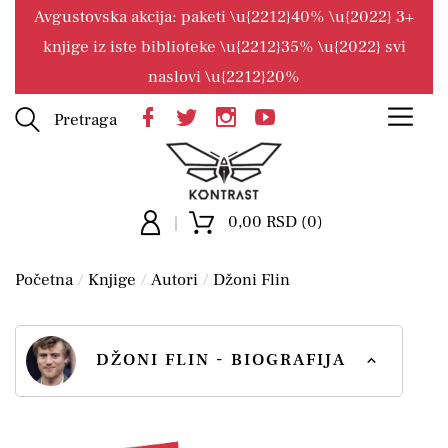
Avgustovska akcija: paketi \u{2212}40% \u{2022} 3+
knjige iz iste biblioteke \u{2212}35% \u{2022} svi
naslovi \u{2212}20%
Pretraga
0,00 RSD (0)
Početna
Knjige
Autori
Džoni Flin
DŽONI FLIN - BIOGRAFIJA