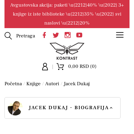
Avgustovska akcija: paketi \u{2212}40% \u{2022} 3+
knjige iz iste biblioteke \u{2212}35% \u{2022} svi
naslovi \u{2212}20%
Pretraga
0,00 RSD (0)
Početna
Knjige
Autori
Jacek Dukaj
JACEK DUKAJ - BIOGRAFIJA