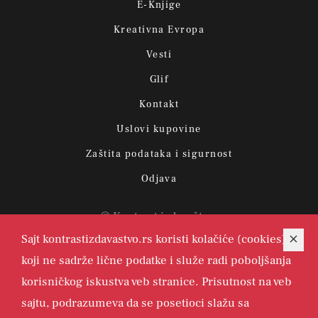
E-Knjige
Kreativna Evropa
Vesti
Glif
Kontakt
Uslovi kupovine
Zaštita podataka i sigurnost
Odjava
© Kontrast izdavaštvo.
Sajt kontrastizdavastvo.rs koristi kolačiće (cookies)
koji ne sadrže lične podatke i služe radi poboljšanja
korisničkog iskustva veb stranice. Prisutnost na veb
sajtu, podrazumeva da se posetioci slažu sa