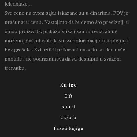
tek dolaze...
Sve cene na ovom sajtu iskazane su u dinarima. PDV je
uračunat u cenu. Nastojimo da budemo što precizniji u
opisu proizvoda, prikazu slika i samih cena, ali ne
možemo garantovati da su sve informacije kompletne i
bez grešaka. Svi artikli prikazani na sajtu su deo naše
ponude i ne podrazumeva da su dostupni u svakom
trenutku.
Knjige
Gift
Autori
Uskoro
Paketi knjiga