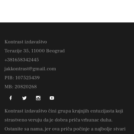
Kontrast izdavaštvo
Terazije 35, 11000 Beograd
+381658342445
jakkontrast@gmail.com
PIB: 107525439
MB: 20820268
Kontrast izdavaštvo čini grupa krajnjih entuzijasta koji
strastveno veruju da je dobra priča vrhunac duha.
Ostanite sa nama, jer ova priča počinje a najbolje stvari