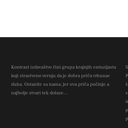
Kontrast izdavaštvo čini grupa krajnjih entuzijasta
S
koji strastveno veruju da je dobra priča vrhunac
P
duha. Ostanite sa nama, jer ova priča počinje a
š
najbolje stvari tek dolaze...
s
i
p
p