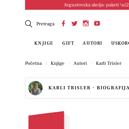
Avgustovska akcija: paketi \u{
Pretraga
KNJIGE
GIFT
AUTORI
USKOR
Početna
Knjige
Autori
Karli Trisler
KARLI TRISLER - BIOGRAFIJ