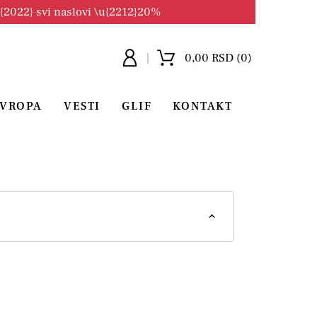
u{2022} svi naslovi \u{2212}20%
0,00 RSD (0)
EVROPA
VESTI
GLIF
KONTAKT