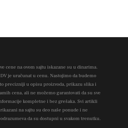
ve cene na ovom sajtu iskazane su u dinarima.
DV je uračunat u cenu. Nastojimo da budemo
to precizniji u opisu proizvoda, prikazu slika i
amih cena, ali ne možemo garantovati da su sve
nformacije kompletne i bez grešaka. Svi artikli
rikazani na sajtu su deo naše ponude i ne
odrazumeva da su dostupni u svakom trenutku.