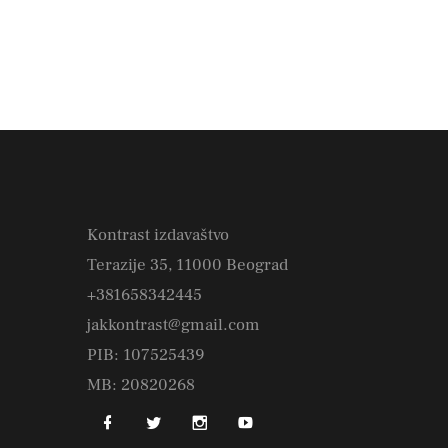
Kontrast izdavaštvo
Terazije 35, 11000 Beograd
+381658342445
jakkontrast@gmail.com
PIB: 107525439
MB: 20820268