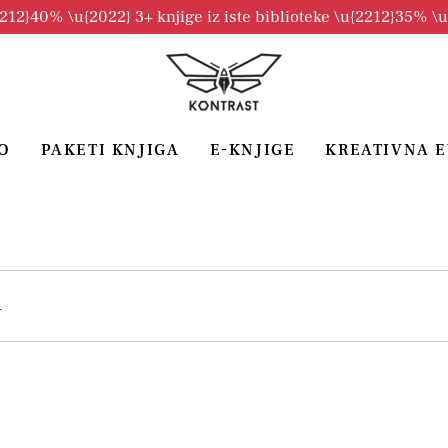
2212}40% \u{2022} 3+ knjige iz iste biblioteke \u{2212}35% \
O
PAKETI KNJIGA
E-KNJIGE
KREATIVNA 
A