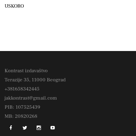
USKORO
Kontrast izdavaštvo
Terazije 35, 11000 Beograd
+381658342445
jakkontrast@gmail.com
PIB: 107525439
MB: 20820268