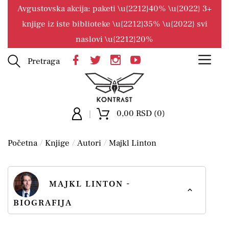
Avgustovska akcija: paketi \u{2212}40% \u{2022} 3+
knjige iz iste biblioteke \u{2212}35% \u{2022} svi
naslovi \u{2212}20%
Pretraga
0,00 RSD (0)
Početna
Knjige
Autori
Majkl Linton
MAJKL LINTON -
BIOGRAFIJA