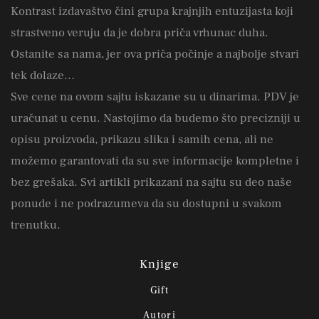
Kontrast izdavaštvo čini grupa krajnjih entuzijasta koji
strastveno veruju da je dobra priča vrhunac duha.
Ostanite sa nama, jer ova priča počinje a najbolje stvari
tek dolaze...
Sve cene na ovom sajtu iskazane su u dinarima. PDV je
uračunat u cenu. Nastojimo da budemo što precizniji u
opisu proizvoda, prikazu slika i samih cena, ali ne
možemo garantovati da su sve informacije kompletne i
bez grešaka. Svi artikli prikazani na sajtu su deo naše
ponude i ne podrazumeva da su dostupni u svakom
trenutku.
Knjige
Gift
Autori