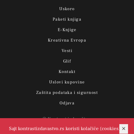
Uskoro
Paketi knjiga
E-Knjige
Kreativna Evropa
Vesti
Glif
Kontakt
Uslovi kupovine
Zaštita podataka i sigurnost
Odjava
© Kontrast izdavaštvo.
Sajt kontrastizdavastvo.rs koristi kolačiće (cookies)