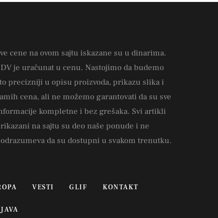
ve cene na ovom sajtu iskazane su u dinarima.
DV je uračunat u cenu. Nastojimo da budemo
to precizniji u opisu proizvoda, prikazu slika i
amih cena, ali ne možemo garantovati da su sve
nformacije kompletne i bez grešaka. Svi artikli
rikazani na sajtu su deo naše ponude i ne
odrazumeva da su dostupni u svakom trenutku.
ROPA
VESTI
GLIF
KONTAKT
JAVA