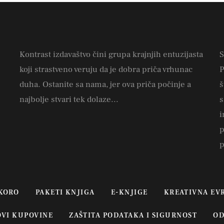
Kontrast izdavaštvo čini grupa krajnjih entuzijasta
S
koji strastveno veruju da je dobra priča vrhunac
P
duha. Ostanite sa nama, jer ova priča počinje a
š
najbolje stvari tek dolaze...
s
i
p
p
KORO
PAKETI KNJIGA
E-KNJIGE
KREATIVNA EV
OVI KUPOVINE
ZAŠTITA PODATAKA I SIGURNOST
OD