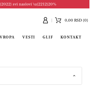
u{2022} svi naslovi \u{2212}20%
0,00 RSD (0)
EVROPA
VESTI
GLIF
KONTAKT