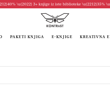
2212}40% \u{2022} 3+ knjige iz iste biblioteke \u{2212}35% \
O
PAKETI KNJIGA
E-KNJIGE
KREATIVNA 