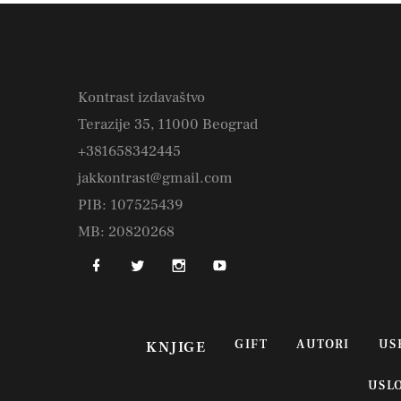
Kontrast izdavaštvo
Terazije 35, 11000 Beograd
+381658342445
jakkontrast@gmail.com
PIB: 107525439
MB: 20820268
GIFT
AUTORI
US
KNJIGE
USL