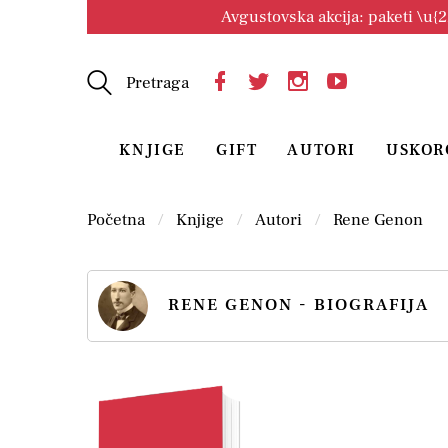
Avgustovska akcija: paketi \u{
Pretraga
KNJIGE
GIFT
AUTORI
USKOR
Početna
Knjige
Autori
Rene Genon
RENE GENON - BIOGRAFIJA