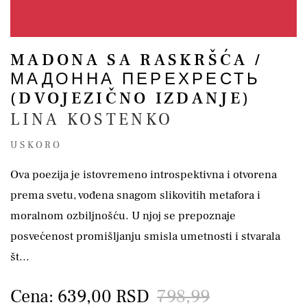
MADONA SA RASKRŠĆA /
МАДОННА ПЕРЕХРЕСТЬ
(DVOJEZIČNO IZDANJE)
LINA KOSTENKO
USKORO
Ova poezija je istovremeno introspektivna i otvorena
prema svetu, vođena snagom slikovitih metafora i
moralnom ozbiljnošću. U njoj se prepoznaje
posvećenost promišljanju smisla umetnosti i stvarala
št...
Cena: 639,00 RSD
798,99