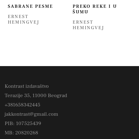
SABRANE PESME
PREKO REKE I U
ŠUMU
ERNEST
HEMINGVEJ
ERNEST
HEMINGVEJ
Kontrast izdavaštvo
Terazije 35, 11000 Beograd
+381658342445
jakkontrast@gmail.com
PIB: 107525439
MB: 20820268