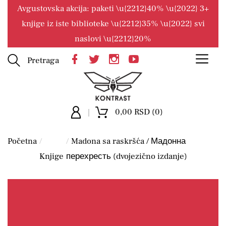
Avgustovska akcija: paketi \u{2212}40% \u{2022} 3+
knjige iz iste biblioteke \u{2212}35% \u{2022} svi
naslovi \u{2212}20%
Pretraga
0,00 RSD (0)
Početna
Madona sa raskršća / Мадонна
Knjige
перехресть (dvojezično izdanje)