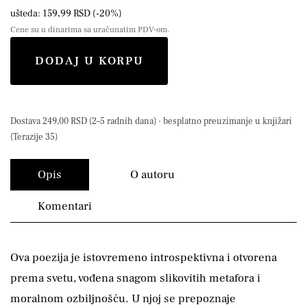
ušteda: 159,99 RSD (-20%)
Cene su u dinarima sa uračunatim PDV-om.
DODAJ U KORPU
Dostava 249,00 RSD (2–5 radnih dana) · besplatno preuzimanje u knjižari
(Terazije 35)
Opis
O autoru
Komentari
Ova poezija je istovremeno introspektivna i otvorena
prema svetu, vođena snagom slikovitih metafora i
moralnom ozbiljnošću. U njoj se prepoznaje