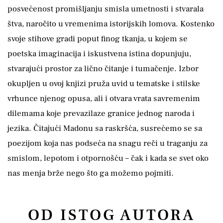
posvećenost promišljanju smisla umetnosti i stvarala
štva, naročito u vremenima istorijskih lomova. Kostenko
svoje stihove gradi poput finog tkanja, u kojem se
poetska imaginacija i iskustvena istina dopunjuju,
stvarajući prostor za lično čitanje i tumačenje. Izbor
okupljen u ovoj knjizi pruža uvid u tematske i stilske
vrhunce njenog opusa, ali i otvara vrata savremenim
dilemama koje prevazilaze granice jednog naroda i
jezika. Čitajući Madonu sa raskršća, susrećemo se sa
poezijom koja nas podseća na snagu reči u traganju za
smislom, lepotom i otpornošću – čak i kada se svet oko
nas menja brže nego što ga možemo pojmiti.
OD ISTOG AUTORA