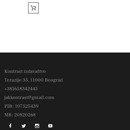
Kontrast izdavaštvo
Terazije 35, 11000 Beograd
+381658342445
jakkontrast@gmail.com
PIB: 107525439
MB: 20820268