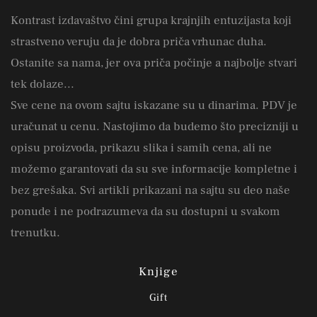
Kontrast izdavaštvo čini grupa krajnjih entuzijasta koji
strastveno veruju da je dobra priča vrhunac duha.
Ostanite sa nama, jer ova priča počinje a najbolje stvari
tek dolaze...
Sve cene na ovom sajtu iskazane su u dinarima. PDV je
uračunat u cenu. Nastojimo da budemo što precizniji u
opisu proizvoda, prikazu slika i samih cena, ali ne
možemo garantovati da su sve informacije kompletne i
bez grešaka. Svi artikli prikazani na sajtu su deo naše
ponude i ne podrazumeva da su dostupni u svakom
trenutku.
Knjige
Gift