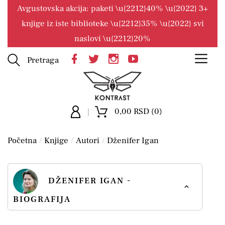
Avgustovska akcija: paketi \u{2212}40% \u{2022} 3+
knjige iz iste biblioteke \u{2212}35% \u{2022} svi
naslovi \u{2212}20%
Pretraga
0,00 RSD (0)
Početna
Knjige
Autori
Dženifer Igan
DŽENIFER IGAN -
BIOGRAFIJA