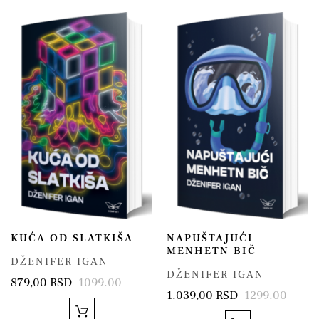
KUĆA OD SLATKIŠA
NAPUŠTAJUĆI
MENHETN BIČ
DŽENIFER IGAN
DŽENIFER IGAN
879,00 RSD
1099.00
1.039,00 RSD
1299.00