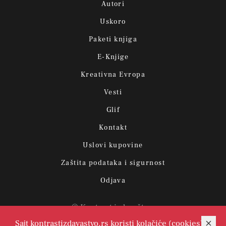
Autori
Uskoro
Paketi knjiga
E-Knjige
Kreativna Evropa
Vesti
Glif
Kontakt
Uslovi kupovine
Zaštita podataka i sigurnost
Odjava
© Kontrast izdavaštvo.
Sajt kontrastizdavastvo.rs koristi kolačiće (cookies)