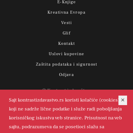
E-Knjige
Kreativna Evropa
Vesti
Glif
Kontakt
Uslovi kupovine
Zaštita podataka i sigurnost
Odjava
© Kontrast izdavaštvo.
Sajt kontrastizdavastvo.rs koristi kolačiće (cookies)
koji ne sadrže lične podatke i služe radi poboljšanja
korisničkog iskustva veb stranice. Prisutnost na veb
sajtu, podrazumeva da se posetioci slažu sa