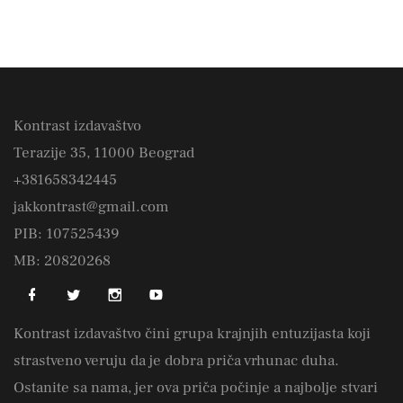
Kontrast izdavaštvo
Terazije 35, 11000 Beograd
+381658342445
jakkontrast@gmail.com
PIB: 107525439
MB: 20820268
Kontrast izdavaštvo čini grupa krajnjih entuzijasta koji
strastveno veruju da je dobra priča vrhunac duha.
Ostanite sa nama, jer ova priča počinje a najbolje stvari