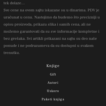
tek dolaze...
Sve cene na ovom sajtu iskazane su u dinarima. PDV je
uračunat u cenu. Nastojimo da budemo što precizniji u
opisu proizvoda, prikazu slika i samih cena, ali ne
možemo garantovati da su sve informacije kompletne i
bez grešaka. Svi artikli prikazani na sajtu su deo naše
ponude i ne podrazumeva da su dostupni u svakom
trenutku.
Knjige
Gift
Autori
Uskoro
Paketi knjiga