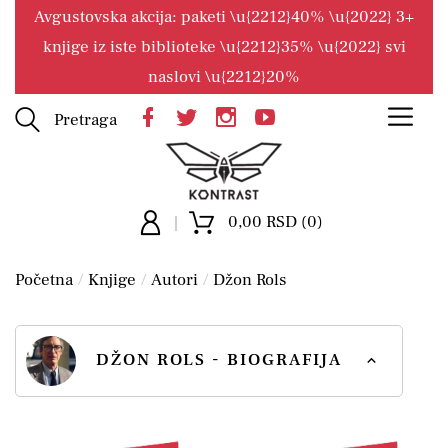
Avgustovska akcija: paketi \u{2212}40% \u{2022} 3+
knjige iz iste biblioteke \u{2212}35% \u{2022} svi
naslovi \u{2212}20%
Pretraga
0,00 RSD (0)
Početna
Knjige
Autori
Džon Rols
DŽON ROLS - BIOGRAFIJA