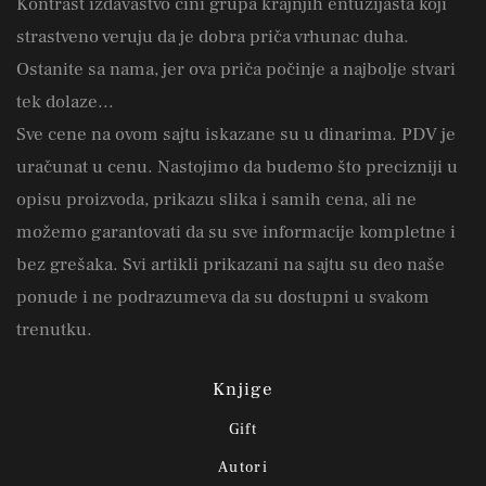
Kontrast izdavaštvo čini grupa krajnjih entuzijasta koji
strastveno veruju da je dobra priča vrhunac duha.
Ostanite sa nama, jer ova priča počinje a najbolje stvari
tek dolaze...
Sve cene na ovom sajtu iskazane su u dinarima. PDV je
uračunat u cenu. Nastojimo da budemo što precizniji u
opisu proizvoda, prikazu slika i samih cena, ali ne
možemo garantovati da su sve informacije kompletne i
bez grešaka. Svi artikli prikazani na sajtu su deo naše
ponude i ne podrazumeva da su dostupni u svakom
trenutku.
Knjige
Gift
Autori