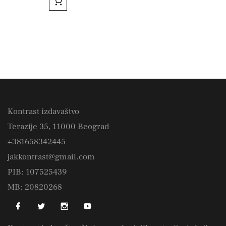
Kontrast izdavaštvo
Terazije 35, 11000 Beograd
+381658342445
jakkontrast@gmail.com
PIB: 107525439
MB: 20820268