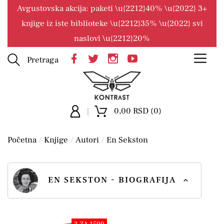
Avgustovska akcija: paketi \u{2212}40% \u{2022} 3+
knjige iz iste biblioteke \u{2212}35% \u{2022} svi
naslovi \u{2212}20%
Pretraga
0,00 RSD (0)
Početna
Knjige
Autori
En Sekston
EN SEKSTON - BIOGRAFIJA