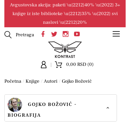
Avgustovska akcija: paketi \u{2212}40% \u{2022} 3+
knjige iz iste biblioteke \u{2212}35% \u{2022} svi
naslovi \u{2212}20%
Pretraga
0,00 RSD (0)
Početna
Knjige
Autori
Gojko Božović
GOJKO BOŽOVIĆ -
BIOGRAFIJA