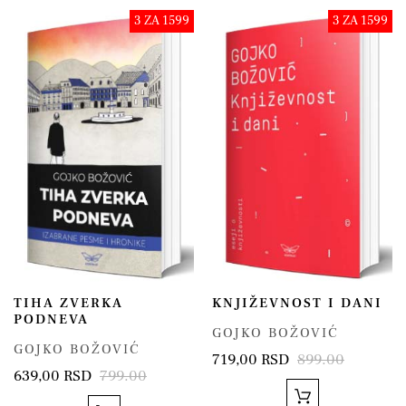
3 ZA 1599
3 ZA 1599
TIHA ZVERKA
KNJIŽEVNOST I DANI
PODNEVA
GOJKO BOŽOVIĆ
GOJKO BOŽOVIĆ
719,00 RSD
899.00
639,00 RSD
799.00