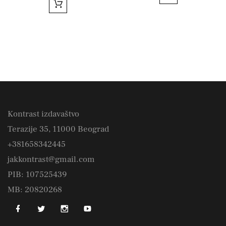
Kontrast izdavaštvo
Terazije 35, 11000 Beograd
+381658342445
jakkontrast@gmail.com
PIB: 107525439
MB: 20820268