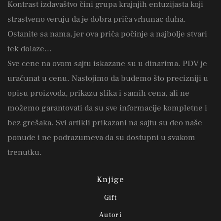
Kontrast izdavaštvo čini grupa krajnjih entuzijasta koji
strastveno veruju da je dobra priča vrhunac duha.
Ostanite sa nama, jer ova priča počinje a najbolje stvari
tek dolaze...
Sve cene na ovom sajtu iskazane su u dinarima. PDV je
uračunat u cenu. Nastojimo da budemo što precizniji u
opisu proizvoda, prikazu slika i samih cena, ali ne
možemo garantovati da su sve informacije kompletne i
bez grešaka. Svi artikli prikazani na sajtu su deo naše
ponude i ne podrazumeva da su dostupni u svakom
trenutku.
Knjige
Gift
Autori