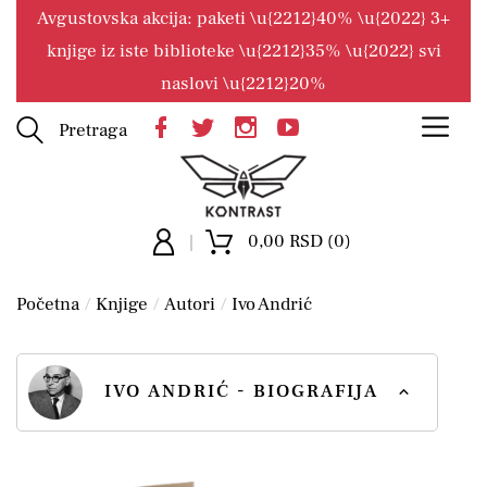
Avgustovska akcija: paketi \u{2212}40% \u{2022} 3+
knjige iz iste biblioteke \u{2212}35% \u{2022} svi
naslovi \u{2212}20%
Pretraga
0,00 RSD (0)
Početna
Knjige
Autori
Ivo Andrić
IVO ANDRIĆ - BIOGRAFIJA