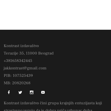
Kontrast izdavaštvo
Terazije 35, 11000 Beograd
+381658342445
jakkontrast@gmail.com
PIB: 107525439
MB: 20820268
Kontrast izdavaštvo čini grupa krajnjih entuzijasta koji
strastveno veruju da je dobra priča vrhunac duha.