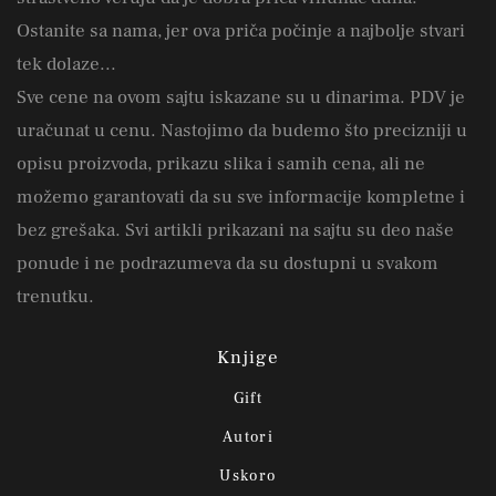
Ostanite sa nama, jer ova priča počinje a najbolje stvari
tek dolaze...
Sve cene na ovom sajtu iskazane su u dinarima. PDV je
uračunat u cenu. Nastojimo da budemo što precizniji u
opisu proizvoda, prikazu slika i samih cena, ali ne
možemo garantovati da su sve informacije kompletne i
bez grešaka. Svi artikli prikazani na sajtu su deo naše
ponude i ne podrazumeva da su dostupni u svakom
trenutku.
Knjige
Gift
Autori
Uskoro