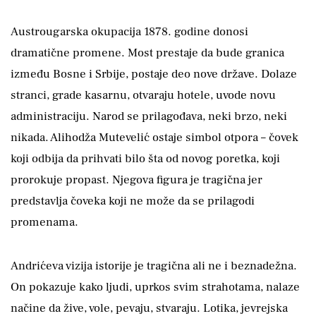
Austrougarska okupacija 1878. godine donosi
dramatične promene. Most prestaje da bude granica
između Bosne i Srbije, postaje deo nove države. Dolaze
stranci, grade kasarnu, otvaraju hotele, uvode novu
administraciju. Narod se prilagođava, neki brzo, neki
nikada. Alihodža Mutevelić ostaje simbol otpora – čovek
koji odbija da prihvati bilo šta od novog poretka, koji
prorokuje propast. Njegova figura je tragična jer
predstavlja čoveka koji ne može da se prilagodi
promenama.
Andrićeva vizija istorije je tragična ali ne i beznadežna.
On pokazuje kako ljudi, uprkos svim strahotama, nalaze
načine da žive, vole, pevaju, stvaraju. Lotika, jevrejska