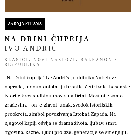
ZADNJA STRANA
NA DRINI ĆUPRIJA
IVO ANDRIĆ
KLASICI
,
NOVI NASLOVI
,
BALKANON /
RE:PUBLIKA
„Na Drini ćuprija" Ive Andrića, dobitnika Nobelove
nagrade, monumentalna je hronika četiri veka bosanske
istorije kroz sudbinu mosta na Drini. Most nije samo
građevina – on je glavni junak, svedok istorijskih
preokreta, simbol povezivanja Istoka i Zapada. Na
njegovoj kapiji odvija se drama života: ljubav, smrt,
trgovina, kazne. Ljudi prolaze, generacije se smenjuju,