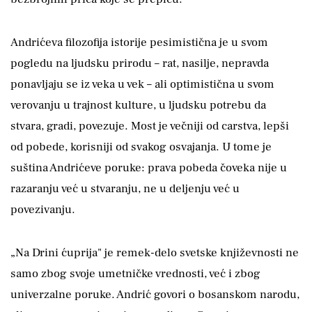
Andrićeva filozofija istorije pesimistična je u svom
pogledu na ljudsku prirodu – rat, nasilje, nepravda
ponavljaju se iz veka u vek – ali optimistična u svom
verovanju u trajnost kulture, u ljudsku potrebu da
stvara, gradi, povezuje. Most je večniji od carstva, lepši
od pobede, korisniji od svakog osvajanja. U tome je
suština Andrićeve poruke: prava pobeda čoveka nije u
razaranju već u stvaranju, ne u deljenju već u
povezivanju.
„Na Drini ćuprija" je remek-delo svetske književnosti ne
samo zbog svoje umetničke vrednosti, već i zbog
univerzalne poruke. Andrić govori o bosanskom narodu,