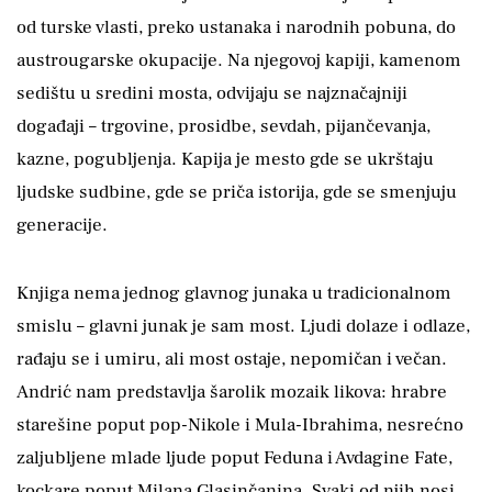
od turske vlasti, preko ustanaka i narodnih pobuna, do
austrougarske okupacije. Na njegovoj kapiji, kamenom
sedištu u sredini mosta, odvijaju se najznačajniji
događaji – trgovine, prosidbe, sevdah, pijančevanja,
kazne, pogubljenja. Kapija je mesto gde se ukrštaju
ljudske sudbine, gde se priča istorija, gde se smenjuju
generacije.
Knjiga nema jednog glavnog junaka u tradicionalnom
smislu – glavni junak je sam most. Ljudi dolaze i odlaze,
rađaju se i umiru, ali most ostaje, nepomičan i večan.
Andrić nam predstavlja šarolik mozaik likova: hrabre
starešine poput pop-Nikole i Mula-Ibrahima, nesrećno
zaljubljene mlade ljude poput Feduna i Avdagine Fate,
kockare poput Milana Glasinčanina. Svaki od njih nosi