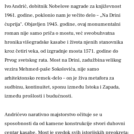
Ivo Andrić, dobitnik Nobelove nagrade za književnost
1961. godine, poklonio nam je večito delo – „Na Drini
ćuprija". Objavljen 1945. godine, ovaj monumentalni
roman nije samo priča o mostu, već sveobuhvatna
hronika višegradske kasabe i života njenih stanovnika
kroz četiri veka, od izgradnje mosta 1571. godine do
Prvog svetskog rata. Most na Drini, zadužbina velikog
vezira Mehmed-paše Sokolovića, nije samo
arhitektonsko remek-delo – on je živa metafora za
sudbinu, kontinuitet, sponu između Istoka i Zapada,
između prošlosti i budućnosti.
Andrićevo narativno majstorstvo očituje se u
sposobnosti da od kamene konstrukcije stvori duhovni
centar kasabe. Most je svedok svih istorijskih preokreta: