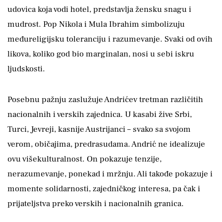
udovica koja vodi hotel, predstavlja žensku snagu i
mudrost. Pop Nikola i Mula Ibrahim simbolizuju
međureligijsku toleranciju i razumevanje. Svaki od ovih
likova, koliko god bio marginalan, nosi u sebi iskru
ljudskosti.
Posebnu pažnju zaslužuje Andrićev tretman različitih
nacionalnih i verskih zajednica. U kasabi žive Srbi,
Turci, Jevreji, kasnije Austrijanci – svako sa svojom
verom, običajima, predrasudama. Andrić ne idealizuje
ovu višekulturalnost. On pokazuje tenzije,
nerazumevanje, ponekad i mržnju. Ali takođe pokazuje i
momente solidarnosti, zajedničkog interesa, pa čak i
prijateljstva preko verskih i nacionalnih granica.