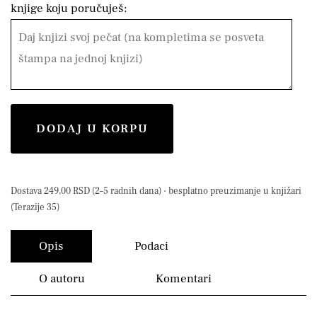
knjige koju poručuješ:
DODAJ U KORPU
Dostava 249,00 RSD (2–5 radnih dana) · besplatno preuzimanje u knjižari
(Terazije 35)
Opis
Podaci
O autoru
Komentari