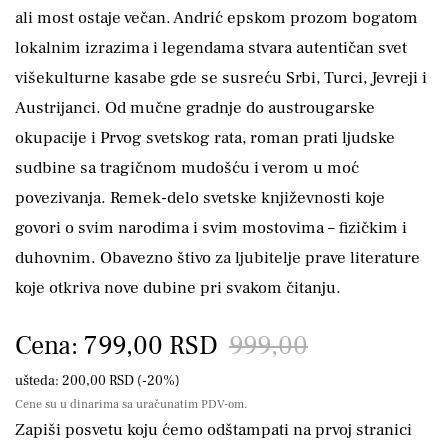
ali most ostaje večan. Andrić epskom prozom bogatom
lokalnim izrazima i legendama stvara autentičan svet
višekulturne kasabe gde se susreću Srbi, Turci, Jevreji i
Austrijanci. Od mučne gradnje do austrougarske
okupacije i Prvog svetskog rata, roman prati ljudske
sudbine sa tragičnom mudošću i verom u moć
povezivanja. Remek-delo svetske književnosti koje
govori o svim narodima i svim mostovima – fizičkim i
duhovnim. Obavezno štivo za ljubitelje prave literature
koje otkriva nove dubine pri svakom čitanju.
Cena: 799,00 RSD
999,00
ušteda: 200,00 RSD (-20%)
Cene su u dinarima sa uračunatim PDV-om.
Zapiši posvetu koju ćemo odštampati na prvoj stranici