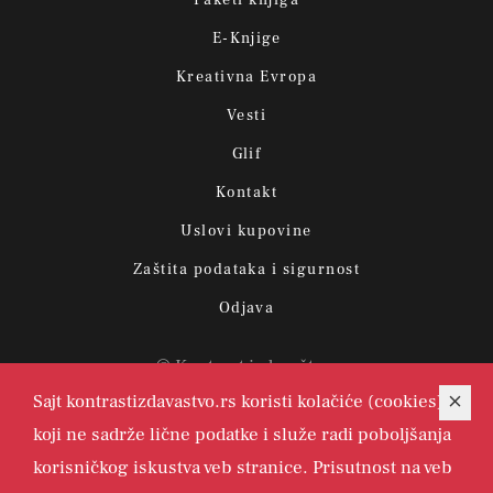
E-Knjige
Kreativna Evropa
Vesti
Glif
Kontakt
Uslovi kupovine
Zaštita podataka i sigurnost
Odjava
© Kontrast izdavaštvo.
Sajt kontrastizdavastvo.rs koristi kolačiće (cookies)
koji ne sadrže lične podatke i služe radi poboljšanja
korisničkog iskustva veb stranice. Prisutnost na veb