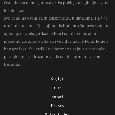
Ostanite sa nama, jer ova priča počinje a najbolje stvari
tek dolaze...
Sve cene na ovom sajtu iskazane su u dinarima. PDV je
uračunat u cenu. Nastojimo da budemo što precizniji u
opisu proizvoda, prikazu slika i samih cena, ali ne
možemo garantovati da su sve informacije kompletne i
bez grešaka. Svi artikli prikazani na sajtu su deo naše
ponude i ne podrazumeva da su dostupni u svakom
trenutku.
Knjige
Gift
Autori
Uskoro
Paketi knjiga