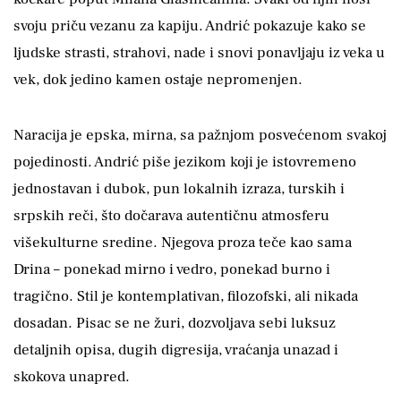
svoju priču vezanu za kapiju. Andrić pokazuje kako se
ljudske strasti, strahovi, nade i snovi ponavljaju iz veka u
vek, dok jedino kamen ostaje nepromenjen.
Naracija je epska, mirna, sa pažnjom posvećenom svakoj
pojedinosti. Andrić piše jezikom koji je istovremeno
jednostavan i dubok, pun lokalnih izraza, turskih i
srpskih reči, što dočarava autentičnu atmosferu
višekulturne sredine. Njegova proza teče kao sama
Drina – ponekad mirno i vedro, ponekad burno i
tragično. Stil je kontemplativan, filozofski, ali nikada
dosadan. Pisac se ne žuri, dozvoljava sebi luksuz
detaljnih opisa, dugih digresija, vraćanja unazad i
skokova unapred.