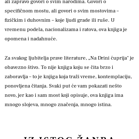
ali zapravo govori o svim narodima. Govori o
specifičnom mostu, ali govori o svim mostovima –
fizičkim i duhovnim – koje ljudi grade ili ruše. U
vremenu podela, nacionalizama i ratova, ova knjiga je
opomena i nadahnuće.
Za svakog ljubitelja prave literature, „Na Drini ćuprija" je
obavezno štivo. To nije knjiga koju se čita brzo i
zaboravlja – to je knjiga koja traži vreme, kontemplaciju,
ponovljena čitanja. Svaki put će vam pokazati nešto
novo, jer kao i sam most koji opisuje, ova knjiga ima
mnogo slojeva, mnogo značenja, mnogo istina.