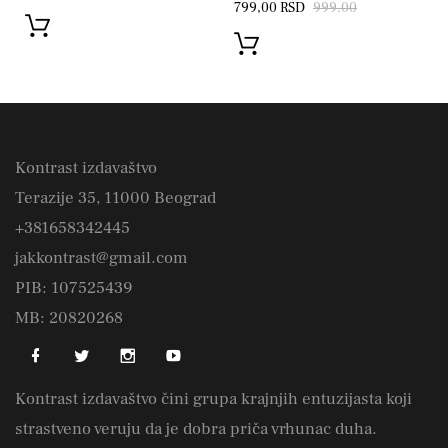
799,00 RSD
999.00
Kontrast izdavaštvo
Terazije 35, 11000 Beograd
+381658342445
jakkontrast@gmail.com
PIB: 107525439
MB: 20820268
Kontrast izdavaštvo čini grupa krajnjih entuzijasta koji
strastveno veruju da je dobra priča vrhunac duha.