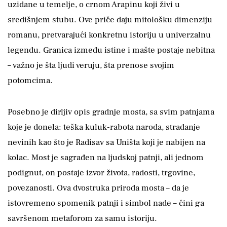
uzidane u temelje, o crnom Arapinu koji živi u
središnjem stubu. Ove priče daju mitološku dimenziju
romanu, pretvarajući konkretnu istoriju u univerzalnu
legendu. Granica između istine i mašte postaje nebitna
– važno je šta ljudi veruju, šta prenose svojim
potomcima.
Posebno je dirljiv opis gradnje mosta, sa svim patnjama
koje je donela: teška kuluk-rabota naroda, stradanje
nevinih kao što je Radisav sa Uništa koji je nabijen na
kolac. Most je sagrađen na ljudskoj patnji, ali jednom
podignut, on postaje izvor života, radosti, trgovine,
povezanosti. Ova dvostruka priroda mosta – da je
istovremeno spomenik patnji i simbol nade – čini ga
savršenom metaforom za samu istoriju.