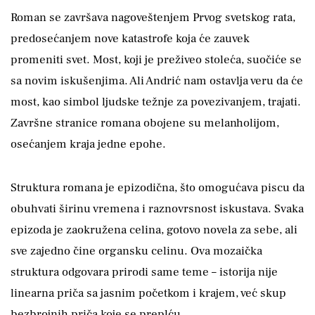
Roman se završava nagoveštenjem Prvog svetskog rata,
predosećanjem nove katastrofe koja će zauvek
promeniti svet. Most, koji je preživeo stoleća, suočiće se
sa novim iskušenjima. Ali Andrić nam ostavlja veru da će
most, kao simbol ljudske težnje za povezivanjem, trajati.
Završne stranice romana obojene su melanholijom,
osećanjem kraja jedne epohe.
Struktura romana je epizodična, što omogućava piscu da
obuhvati širinu vremena i raznovrsnost iskustava. Svaka
epizoda je zaokružena celina, gotovo novela za sebe, ali
sve zajedno čine organsku celinu. Ova mozaička
struktura odgovara prirodi same teme – istorija nije
linearna priča sa jasnim početkom i krajem, već skup
bezbrojnih priča koje se preplću.