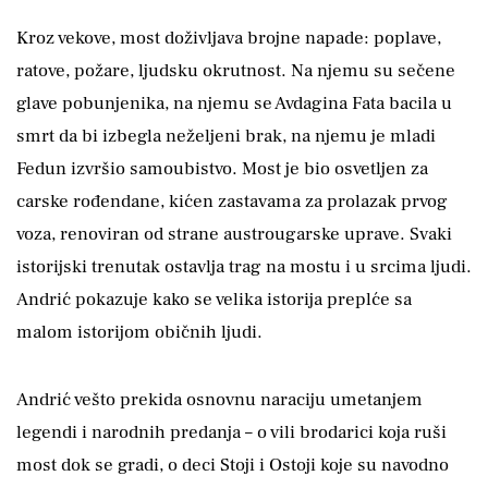
Kroz vekove, most doživljava brojne napade: poplave,
ratove, požare, ljudsku okrutnost. Na njemu su sečene
glave pobunjenika, na njemu se Avdagina Fata bacila u
smrt da bi izbegla neželjeni brak, na njemu je mladi
Fedun izvršio samoubistvo. Most je bio osvetljen za
carske rođendane, kićen zastavama za prolazak prvog
voza, renoviran od strane austrougarske uprave. Svaki
istorijski trenutak ostavlja trag na mostu i u srcima ljudi.
Andrić pokazuje kako se velika istorija preplće sa
malom istorijom običnih ljudi.
Andrić vešto prekida osnovnu naraciju umetanjem
legendi i narodnih predanja – o vili brodarici koja ruši
most dok se gradi, o deci Stoji i Ostoji koje su navodno