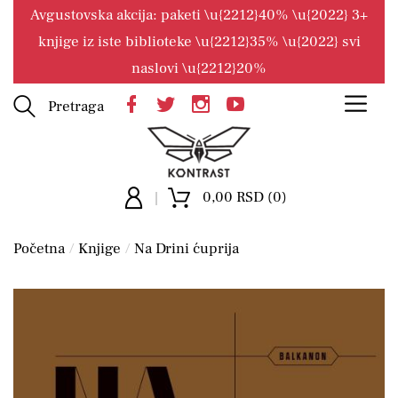
Avgustovska akcija: paketi \u{2212}40% \u{2022} 3+
knjige iz iste biblioteke \u{2212}35% \u{2022} svi
naslovi \u{2212}20%
Pretraga
0,00 RSD (0)
Početna
Knjige
Na Drini ćuprija