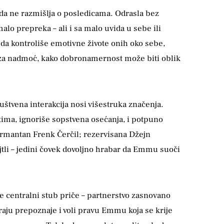
da ne razmišlja o posledicama. Odrasla bez
lo prepreka – ali i sa malo uvida u sebe ili
 da kontroliše emotivne živote onih oko sebe,
 za nadmoć, kako dobronamernost može biti oblik
uštvena interakcija nosi višestruka značenja.
ima, ignoriše sopstvena osećanja, i potpuno
šarmantan Frenk Čerčil; rezervisana Džejn
ajtli – jedini čovek dovoljno hrabar da Emmu suoči
e centralni stub priče – partnerstvo zasnovano
raju prepoznaje i voli pravu Emmu koja se krije