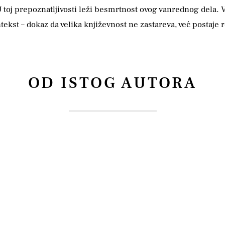
toj prepoznatljivosti leži besmrtnost ovog vanrednog dela. V
ntekst – dokaz da velika književnost ne zastareva, već postaje
OD ISTOG AUTORA