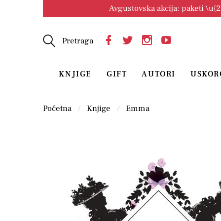
Avgustovska akcija: paketi \u{
Pretraga
KNJIGE
GIFT
AUTORI
USKOR
Početna
Knjige
Emma