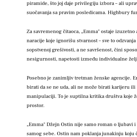
piramide, što joj daje privilegiju izbora – ali up
suočavanja sa pravim posledicama. Highbury funk
Za savremenog čitaoca, „Emma" ostaje izuzetno a
naracije koje ignorišu stvarnost – sve to odzvanj
sopstvenoj grešivosti, a ne savršenost, čini spo
nesigurnosti, napetosti između individualne želje
Posebno je zanimljiv tretman ženske agencije. 
birati da se ne uda, ali ne može birati karijeru i
manipulaciji. To je suptilna kritika društva koje 
prostor.
„Emma" Džejn Ostin nije samo roman o ljubavi i
samog sebe. Ostin nam poklanja junakinju koju ć