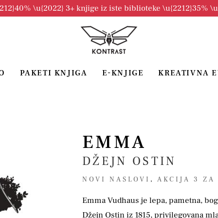
2212}40% \u{2022} 3+ knjige iz iste biblioteke \u{2212}35% \
O
PAKETI KNJIGA
E-KNJIGE
KREATIVNA 
EMMA
DŽEJN OSTIN
NOVI NASLOVI
,
AKCIJA 3 ZA
Emma Vudhaus je lepa, pametna, bog
Džejn Ostin iz 1815, privilegovana m