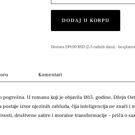
DODAJ U KORPU
Dostava 249,00 RSD (2–5 radnih dana) · besplatno 
toru
Komentari
pogrešna. U romanu koji je objavila 1815. godine, Džejn Ost
a postaje izvor njezinih zabluda, čija inteligencija ne znači 
osti, društvene satire i moralne transformacije – priča o saz