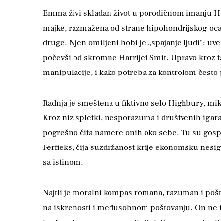
Emma živi skladan život u porodičnom imanju Har
majke, razmažena od strane hipohondrijskog oca, b
druge. Njen omiljeni hobi je „spajanje ljudi": uv
počevši od skromne Harrijet Smit. Upravo kroz 
manipulacije, i kako potreba za kontrolom često p
Radnja je smeštena u fiktivno selo Highbury, mik
Kroz niz spletki, nesporazuma i društvenih igar
pogrešno čita namere onih oko sebe. Tu su gospod
Ferfieks, čija suzdržanost krije ekonomsku nesigu
sa istinom.
Najtli je moralni kompas romana, razuman i pošte
na iskrenosti i međusobnom poštovanju. On ne ide