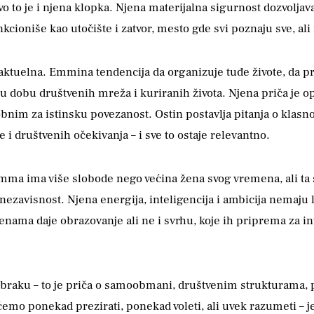
ravo to je i njena klopka. Njena materijalna sigurnost dozvolj
cioniše kao utočište i zatvor, mesto gde svi poznaju sve, al
ktuelna. Emmina tendencija da organizuje tuđe živote, da pro
a u dobu društvenih mreža i kuriranih života. Njena priča je 
sobnim za istinsku povezanost. Ostin postavlja pitanja o klas
 i društvenih očekivanja – i sve to ostaje relevantno.
Emma ima više slobode nego većina žena svog vremena, ali ta
li nezavisnost. Njena energija, inteligencija i ambicija nemaj
ženama daje obrazovanje ali ne i svrhu, koje ih priprema za int
 braku – to je priča o samoobmani, društvenim strukturama,
emo ponekad prezirati, ponekad voleti, ali uvek razumeti – 