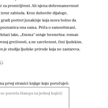
r za pronicljivost. Ali njena dobronamernost
izvor zabluda. Kroz duhovite dijaloge,
n gradi portret junakinje koja mora bolno da
 nepoznanica ona sama. Priča o samoobmani,
e dolazi lako, „Emma" ostaje besmrtna: roman
enoj grešivosti, a ne savršenost, čini ljudskim.
vo je studija ljudske prirode koja ne zastareva.
00
a prvoj stranici knjige koju poručuješ: