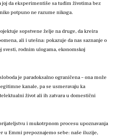
ava joj da eksperimentiše sa tuđim životima bez
i niko potpuno ne razume nikoga.
jektuje sopstvene želje na druge, da kreira
opomena, ali i utešna: pokazuje da nas saznanje o
noj svesti, rodnim ulogama, ekonomskoj
 sloboda je paradoksalno ograničena – ona može
u legitimne kanale, pa se usmeravaju ka
elektualni život ali ih zatvara u domestični
 prijateljstvu i mukotrpnom procesu upoznavanja
jer u Emmi prepoznajemo sebe: naše iluzije,