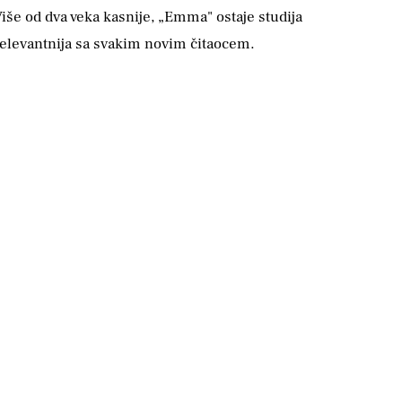
iše od dva veka kasnije, „Emma" ostaje studija
 relevantnija sa svakim novim čitaocem.