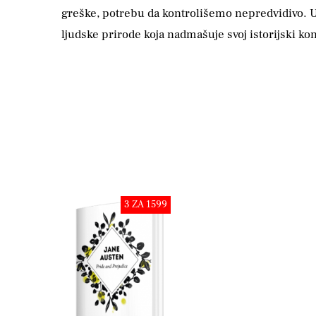
greške, potrebu da kontrolišemo nepredvidivo. U 
ljudske prirode koja nadmašuje svoj istorijski ko
3 ZA 1599