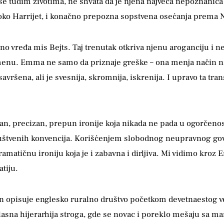
tuđim životima, ne shvata da je njena najveća nepoznanica –
a oko Harrijet, i konačno prepozna sopstvena osećanja prema Na
 vređa mis Bejts. Taj trenutak otkriva njenu aroganciju i ne
romenu. Emma ne samo da priznaje greške – ona menja način na 
ršena, ali je svesnija, skromnija, iskrenija. I upravo ta tr
n, precizan, prepun ironije koja nikada ne pada u ogorčenost.
i društvenih konvencija. Korišćenjem slobodnog neupravnog g
ramatičnu ironiju koja je i zabavna i dirljiva. Mi vidimo kroz E
tiju.
in opisuje englesko ruralno društvo početkom devetnaestog ve
lasna hijerarhija stroga, gde se novac i poreklo mešaju sa m