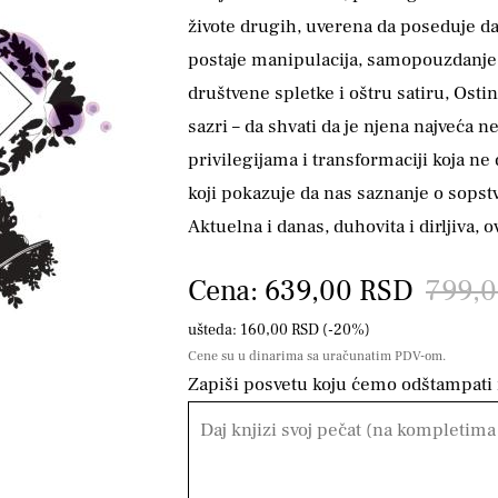
živote drugih, uverena da poseduje da
postaje manipulacija, samopouzdanje 
društvene spletke i oštru satiru, Osti
sazri – da shvati da je njena najveća
privilegijama i transformaciji koja n
koji pokazuje da nas saznanje o sopstv
Aktuelna i danas, duhovita i dirljiva, o
Cena: 639,00 RSD
799,
ušteda: 160,00 RSD (-20%)
Cene su u dinarima sa uračunatim PDV-om.
Zapiši posvetu koju ćemo odštampati n