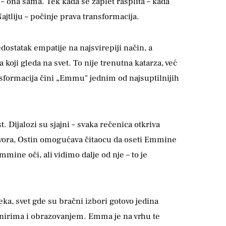
 ona sama. Tek kada se zaplet rasplita – kada
jtliju – počinje prava transformacija.
dostatak empatije na najsvirepiji način, a
koji gleda na svet. To nije trenutna katarza, već
ansformacija čini „Emmu" jednim od najsuptilnijih
 Dijalozi su sjajni – svaka rečenica otkriva
ovora, Ostin omogućava čitaocu da oseti Emmine
mmine oči, ali vidimo dalje od nje – to je
ka, svet gde su bračni izbori gotovo jedina
anirima i obrazovanjem. Emma je na vrhu te