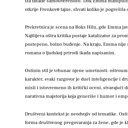
iza fasade samouverenosti. Dok Emma manipuliše 
otkrije Frenkovе tajne, shvati koliko je pogrešil
Prekretnica je scena na Boks Hilu, gde Emma javno
Najtlijeva oštra kritika postaje katalizator za p
postepeno, bolno buđenje. Na kraju, Emma nije sav
romana o ljudskoj prirodi ikada napisanim.
Ostinin stil je vrhunac njene umetnosti: oštrouma
karakter, svaki razgovor je duel inteligencije 
misli i istovremeno ih kritički oceni, stvarajući d
narativna majstorija koja generiše i humor i empa
Društveni kontekst je neodvojiv od tematike. Ost
forma društvenog pregovaranja za žene, gde je k