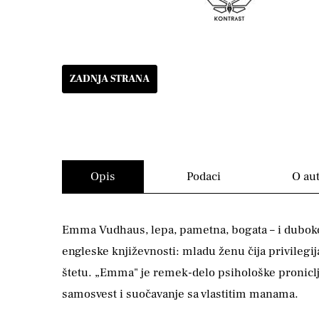
ZADNJA STRANA
Opis
Podaci
O au
Emma Vudhaus, lepa, pametna, bogata – i duboko 
engleske književnosti: mladu ženu čija privilegij
štetu. „Emma" je remek-delo psihološke pronicljiv
samosvest i suočavanje sa vlastitim manama.