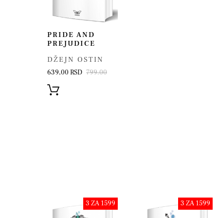
PRIDE AND
PREJUDICE
DŽEJN OSTIN
639,00 RSD
799.00
ZA 1599
3 ZA 1599
3 ZA 1599