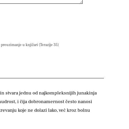
preuzimanje u knjižari (Terazije 35)
in stvara jednu od najkompleksnijih junakinja
i mudrost, i čija dobronamernost često nanosi
revanju koje ne dolazi lako, već kroz bolnu