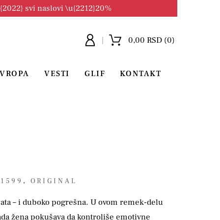
u{2022} svi naslovi \u{2212}20%
0,00 RSD (0)
EVROPA
VESTI
GLIF
KONTAKT
 1599
,
ORIGINAL
ata – i duboko pogrešna. U ovom remek-delu
lada žena pokušava da kontroliše emotivne