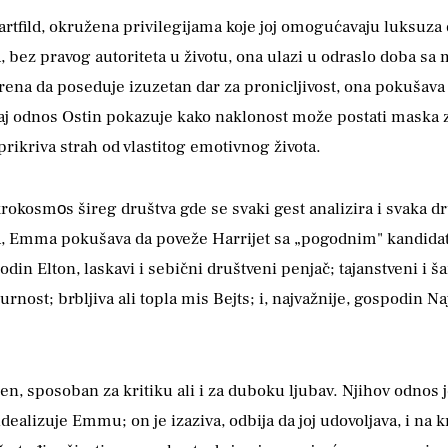
tfild, okružena privilegijama koje joj omogućavaju luksuza 
ez pravog autoriteta u životu, ona ulazi u odraslo doba sa ma
erena da poseduje izuzetan dar za pronicljivost, ona pokušava
taj odnos Ostin pokazuje kako naklonost može postati maska
rikriva strah od vlastitog emotivnog života.
rokosmоs šireg društva gde se svaki gest analizira i svaka dr
a, Emma pokušava da poveže Harrijet sa „pogodnim" kandidat
in Elton, laskavi i sebični društveni penjač; tajanstveni i 
rnost; brbljiva ali topla mis Bejts; i, najvažnije, gospodin N
n, sposoban za kritiku ali i za duboku ljubav. Njihov odnos j
alizuje Emmu; on je izaziva, odbija da joj udovoljava, i na k