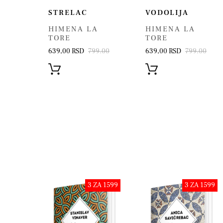
STRELAC
VODOLIJA
A
HIMENA LA
HIMENA LA
TORE
TORE
9.00
639,00 RSD
799.00
639,00 RSD
799.00
ZA 1599
3 ZA 1599
3 ZA 1599