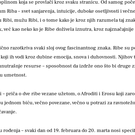
oplinom koja se provlači kroz svaku stranicu. Od samog poče
m Riba – svet sanjarenja, intuicije, duboke osetljivosti i več
 Ribi, mužu Ribi, i o tome kako je kroz njih razumela taj znak
, već kao neko ko je Ribe doživela iznutra, kroz najznačajnije
ično razotkriva svaki sloj ovog fascinantnog znaka. Ribe su p
 koji ih vodi kroz dubine emocija, snova i duhovnosti. Njihov
unutrašnje resurse – sposobnost da izdrže ono što bi druge 
u u umetnost.
– priča o dve ribe vezane užetom, o Afroditi i Erosu koji zar
e u jednom biću, večno povezane, večno u potrazi za ravnote
čavanje.
rođenja – svaki dan od 19. februara do 20. marta nosi specif