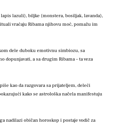
, lapis lazuli), biljke (monstera, bosiljak, lavanda),
i rituali vraćaju Ribama njihovu moć, pomažu im
Rakom dele duboku emotivnu simbiozu, sa
no dopunjavati, a sa drugim Ribama – ta veza
piše kao da razgovara sa prijateljem, deleći
, pokazujući kako se astrološka načela manifestuju
a nadilazi običan horoskop i postaje vodič za