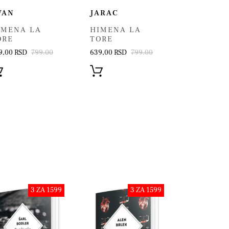
VAN
JARAC
ŠKORPIJ
IMENA LA
HIMENA LA
HIMENA
ORE
TORE
TORE
9,00 RSD
799.00
639,00 RSD
799.00
639,00 RSD
3 ZA 1599
3 ZA 1599