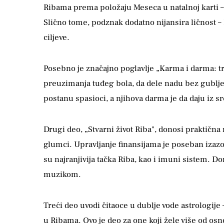
Ribama prema položaju Meseca u natalnoj karti –
Slično tome, podznak dodatno nijansira ličnost –
ciljeve.
Posebno je značajno poglavlje „Karma i darma: t
preuzimanja tuđeg bola, da dele nadu bez gublj
postanu spasioci, a njihova darma je da daju iz sr
Drugi deo, „Stvarni život Riba", donosi praktična 
glumci. Upravljanje finansijama je poseban izazov
su najranjivija tačka Riba, kao i imuni sistem. D
muzikom.
Treći deo uvodi čitaoce u dublje vode astrologije
u Ribama. Ovo je deo za one koji žele više od o