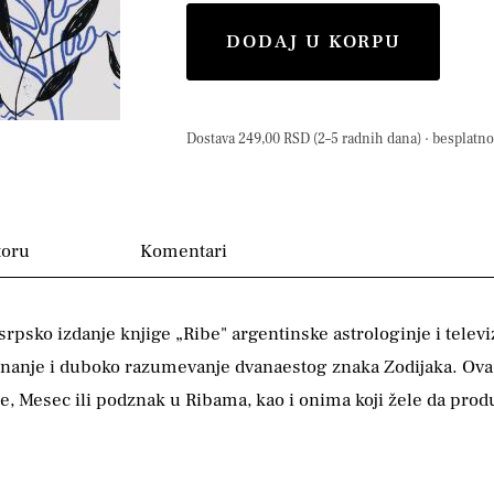
DODAJ U KORPU
Dostava 249,00 RSD (2–5 radnih dana) · besplatno 
toru
Komentari
srpsko izdanje knjige „Ribe" argentinske astrologinje i televi
 znanje i duboko razumevanje dvanaestog znaka Zodijaka. Ova 
 Mesec ili podznak u Ribama, kao i onima koji žele da produ