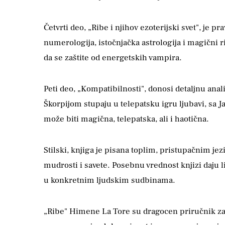
Četvrti deo, „Ribe i njihov ezoterijski svet", je pra
numerologija, istočnjačka astrologija i magični 
da se zaštite od energetskih vampira.
Peti deo, „Kompatibilnosti", donosi detaljnu an
Škorpijom stupaju u telepatsku igru ljubavi, sa 
može biti magična, telepatska, ali i haotična.
Stilski, knjiga je pisana toplim, pristupačnim je
mudrosti i savete. Posebnu vrednost knjizi daju li
u konkretnim ljudskim sudbinama.
„Ribe" Himene La Tore su dragocen priručnik za s