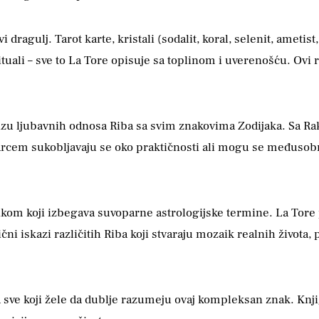
vi dragulj. Tarot karte, kristali (sodalit, koral, selenit, ametist
rituali – sve to La Tore opisuje sa toplinom i uverenošću. Ov
alizu ljubavnih odnosa Riba sa svim znakovima Zodijaka. Sa 
Jarcem sukobljavaju se oko praktičnosti ali mogu se međusob
zikom koji izbegava suvoparne astrologijske termine. La Tore 
čni iskazi različitih Riba koji stvaraju mozaik realnih života
ve koji žele da dublje razumeju ovaj kompleksan znak. Knjig