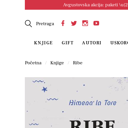
Avgustovska akcija: paketi \u{
Pretraga
KNJIGE
GIFT
AUTORI
USKOR
Početna
Knjige
Ribe