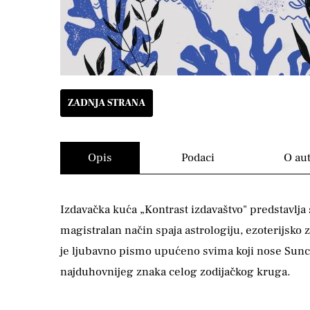
ZADNJA STRANA
Opis
Podaci
O au
Izdavačka kuća „Kontrast izdavaštvo" predstavlja 
magistralan način spaja astrologiju, ezoterijsko
je ljubavno pismo upućeno svima koji nose Sunce,
najduhovnijeg znaka celog zodijačkog kruga.