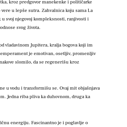
tka, kroz predgovor manekenke i političarke
ne vere u lepše sutra. Zahvalnica koju sama La
 u svoj njegovoj kompleksnosti, ranjivosti i
 odnose svog života.
od vladavinom Jupitera, kralja bogova koji im
 temperament je emotivan, osetljiv, promenljiv
znakove slomilo, da se regenerišu kroz
one u vodu i transformišu se. Ovaj mit objašnjava
žom. Jedna riba pliva ka duhovnom, druga ka
ičnu energiju. Fascinantno je i poglavlje o