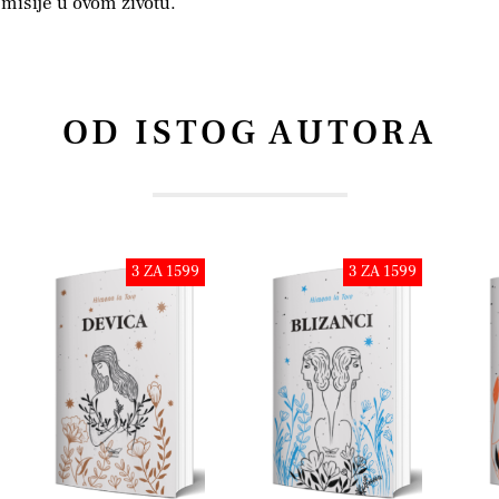
misije u ovom životu.
OD ISTOG AUTORA
3 ZA 1599
3 ZA 1599