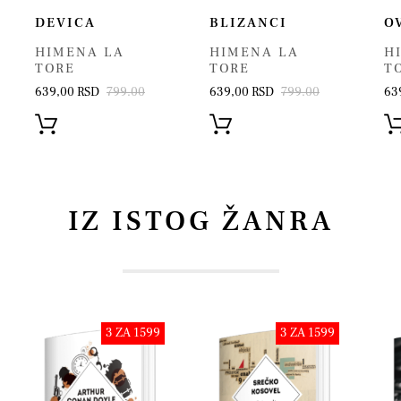
DEVICA
BLIZANCI
O
HIMENA LA
HIMENA LA
H
TORE
TORE
T
639,00 RSD
799.00
639,00 RSD
799.00
63
IZ ISTOG ŽANRA
3 ZA 1599
3 ZA 1599