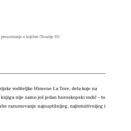
preuzimanje u knjižari (Terazije 35)
zijske voditeljke Himene La Tore, dela koje na
knjiga nije samo još jedan horoskopski vodič – to
be razumevanje najsuptilnijeg, najintuitivnijeg i