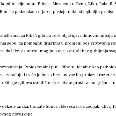
 kombinacije poput Riba sa Mesecom u Ovnu, Biku, Raku ili Šk
 Ribe sa podznakom u Jarcu postaju neki od najboljih predst
ransformacija Riba", gde La Tore objašnjava duhovnu misiju 
enja sebe, da pomognu drugima u promeni bez žrtvovanja sop
ca, da leče, da unesu magiju u ovaj svet, ali bez gubljenja svo
razmatranja. Profesionalni put – Ribe su idealne kao psiholozi,
 – zarađuju i troše jednako brzo, novac im prolazi kroz ruke 
om Riba je njihovo svetilište – kreativne proslave, magične a
 – dekade znaka, tranzite Sunca i Meseca kroz zodijak, uticaj 
snovnog horoskopa.