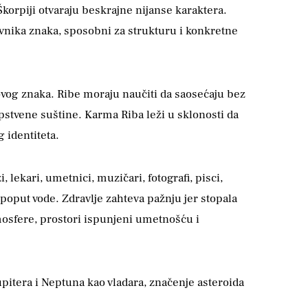
orpiji otvaraju beskrajne nijanse karaktera.
avnika znaka, sposobni za strukturu i konkretne
ovog znaka. Ribe moraju naučiti da saosećaju bez
stvene suštine. Karma Riba leži u sklonosti da
g identiteta.
 lekari, umetnici, muzičari, fotografi, pisci,
poput vode. Zdravlje zahteva pažnju jer stopala
tmosfere, prostori ispunjeni umetnošću i
Jupitera i Neptuna kao vladara, značenje asteroida