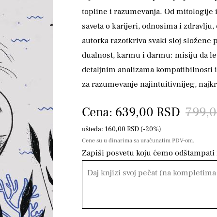
topline i razumevanja. Od mitologije i
saveta o karijeri, odnosima i zdravlju, d
autorka razotkriva svaki sloj složene 
dualnost, karmu i darmu: misiju da le
detaljnim analizama kompatibilnosti i
za razumevanje najintuitivnijeg, najk
Cena: 639,00 RSD
799,
ušteda: 160,00 RSD (-20%)
Cene su u dinarima sa uračunatim PDV-om.
Zapiši posvetu koju ćemo odštampati n