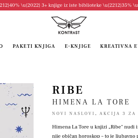
2212}40% \u{2022} 3+ knjige iz iste biblioteke \u{2212}35% \
O
PAKETI KNJIGA
E-KNJIGE
KREATIVNA 
RIBE
HIMENA LA TORE
NOVI NASLOVI
,
AKCIJA 3 ZA
Himena La Tore u knjizi „Ribe" nudi i
nije običan horoskop – to je ljubavno