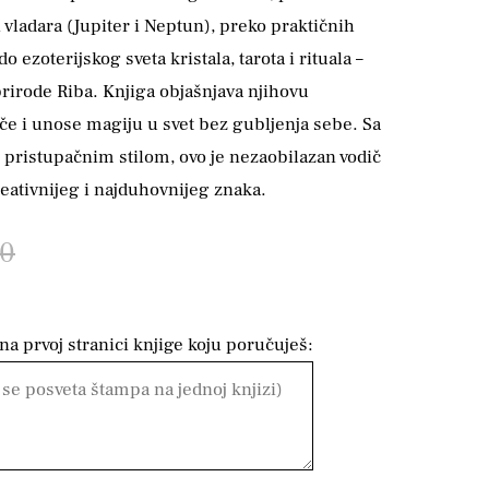
 vladara (Jupiter i Neptun), preko praktičnih
o ezoterijskog sveta kristala, tarota i rituala –
prirode Riba. Knjiga objašnjava njihovu
če i unose magiju u svet bez gubljenja sebe. Sa
 pristupačnim stilom, ovo je nezaobilazan vodič
reativnijeg i najduhovnijeg znaka.
00
a prvoj stranici knjige koju poručuješ: