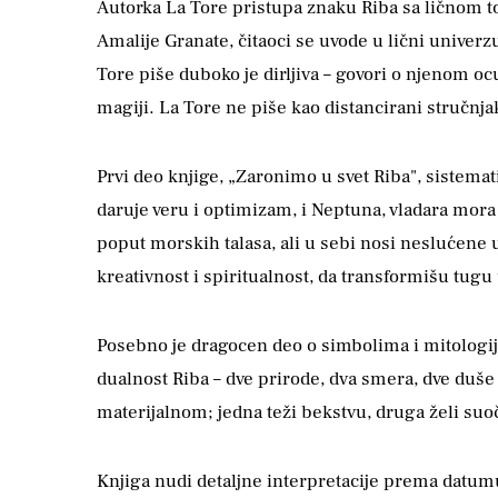
Autorka La Tore pristupa znaku Riba sa ličnom t
Amalije Granate, čitaoci se uvode u lični univerzu
Tore piše duboko je dirljiva – govori o njenom ocu
magiji. La Tore ne piše kao distancirani stručnjak
Prvi deo knjige, „Zaronimo u svet Riba", sistemat
daruje veru i optimizam, i Neptuna, vladara mora
poput morskih talasa, ali u sebi nosi neslućene 
kreativnost i spiritualnost, da transformišu tug
Posebno je dragocen deo o simbolima i mitologiji 
dualnost Riba – dve prirode, dva smera, dve duš
materijalnom; jedna teži bekstvu, druga želi suo
Knjiga nudi detaljne interpretacije prema datumu 