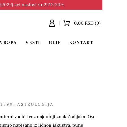
u{2022} svi naslovi \u{2212}20%
0,00 RSD (0)
EVROPA
VESTI
GLIF
KONTAKT
 1599
,
ASTROLOGIJA
ntimni vodič kroz najdublji znak Zodijaka. Ovo
 pismo napisano iz ličnog iskustva, pune