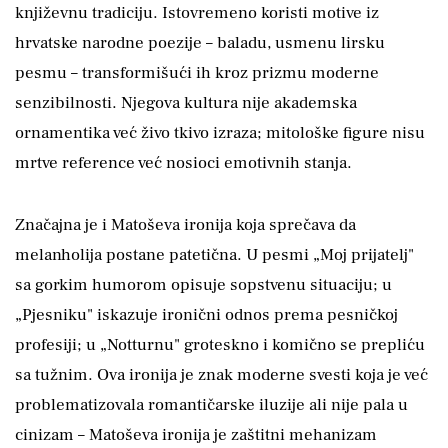
književnu tradiciju. Istovremeno koristi motive iz
hrvatske narodne poezije – baladu, usmenu lirsku
pesmu – transformišući ih kroz prizmu moderne
senzibilnosti. Njegova kultura nije akademska
ornamentika već živo tkivo izraza; mitološke figure nisu
mrtve reference već nosioci emotivnih stanja.
Značajna je i Matoševa ironija koja sprečava da
melanholija postane patetična. U pesmi „Moj prijatelj"
sa gorkim humorom opisuje sopstvenu situaciju; u
„Pjesniku" iskazuje ironični odnos prema pesničkoj
profesiji; u „Notturnu" groteskno i komično se prepliću
sa tužnim. Ova ironija je znak moderne svesti koja je već
problematizovala romantičarske iluzije ali nije pala u
cinizam – Matoševa ironija je zaštitni mehanizam