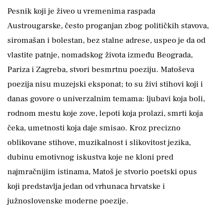
Pesnik koji je živeo u vremenima raspada
Austrougarske, često proganjan zbog političkih stavova,
siromašan i bolestan, bez stalne adrese, uspeo je da od
vlastite patnje, nomadskog života između Beograda,
Pariza i Zagreba, stvori besmrtnu poeziju. Matoševa
poezija nisu muzejski eksponat; to su živi stihovi koji i
danas govore o univerzalnim temama: ljubavi koja boli,
rodnom mestu koje zove, lepoti koja prolazi, smrti koja
čeka, umetnosti koja daje smisao. Kroz precizno
oblikovane stihove, muzikalnost i slikovitost jezika,
dubinu emotivnog iskustva koje ne kloni pred
najmračnijim istinama, Matoš je stvorio poetski opus
koji predstavlja jedan od vrhunaca hrvatske i
južnoslovenske moderne poezije.