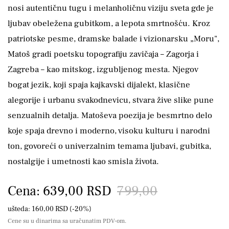
nosi autentičnu tugu i melanholičnu viziju sveta gde je
ljubav obeležena gubitkom, a lepota smrtnošću. Kroz
patriotske pesme, dramske balade i vizionarsku „Moru",
Matoš gradi poetsku topografiju zavičaja – Zagorja i
Zagreba – kao mitskog, izgubljenog mesta. Njegov
bogat jezik, koji spaja kajkavski dijalekt, klasične
alegorije i urbanu svakodnevicu, stvara žive slike pune
senzualnih detalja. Matoševa poezija je besmrtno delo
koje spaja drevno i moderno, visoku kulturu i narodni
ton, govoreći o univerzalnim temama ljubavi, gubitka,
nostalgije i umetnosti kao smisla života.
Cena: 639,00 RSD
799,00
ušteda: 160,00 RSD (-20%)
Cene su u dinarima sa uračunatim PDV-om.