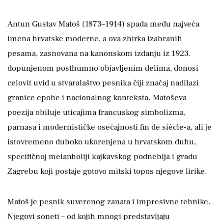
Antun Gustav Matoš (1873–1914) spada među najveća
imena hrvatske moderne, a ova zbirka izabranih
pesama, zasnovana na kanonskom izdanju iz 1923.
dopunjenom posthumno objavljenim delima, donosi
celovit uvid u stvaralaštvo pesnika čiji značaj nadilazi
granice epohe i nacionalnog konteksta. Matoševa
poezija obiluje uticajima francuskog simbolizma,
parnasa i modernističke osećajnosti fin de siècle-a, ali je
istovremeno duboko ukorenjena u hrvatskom duhu,
specifičnoj melanholiji kajkavskog podneblja i gradu
Zagrebu koji postaje gotovo mitski topos njegove lirike.
Matoš je pesnik suverenog zanata i impresivne tehnike.
Njegovi soneti – od kojih mnogi predstavljaju