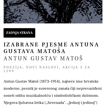
ZADNJA STRANA
IZABRANE PJESME ANTUNA
GUSTAVA MATOŠA
ANTUN GUSTAV MATOŠ
POEZIJA
,
NOVI NASLOVI
,
AKCIJA 3 ZA
1599
Antun Gustav Matoš (1873–1914), najveće ime hrvatske
moderne, pesnik je suverenog zanata čiji neprevaziđeni
soneti odišu muzikalnošću i simbolističkom dubinom.
Njegova ljubavna lirika („Serenada", „Jednoj i jedinoj")