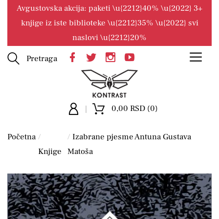
Avgustovska akcija: paketi \u{2212}40% \u{2022} 3+
knjige iz iste biblioteke \u{2212}35% \u{2022} svi
naslovi \u{2212}20%
Pretraga
0,00 RSD (0)
Početna
Izabrane pjesme Antuna Gustava
Knjige
Matoša