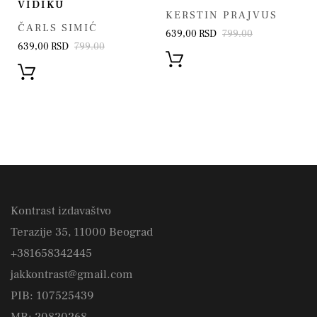
VIDIKU
KERSTIN PRAJVUS
ČARLS SIMIĆ
639,00 RSD
799.00
639,00 RSD
799.00
Kontrast izdavaštvo
Terazije 35, 11000 Beograd
+381658342445
jakkontrast@gmail.com
PIB: 107525439
MB: 20820268