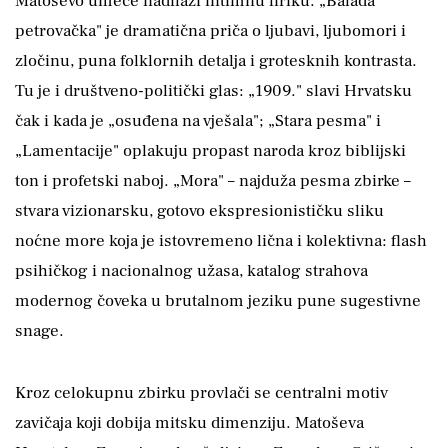
Matoševo umeće nadilazi intimnu liriku. „Balada
petrovačka" je dramatična priča o ljubavi, ljubomori i
zločinu, puna folklornih detalja i grotesknih kontrasta.
Tu je i društveno-politički glas: „1909." slavi Hrvatsku
čak i kada je „osuđena na vješala"; „Stara pesma" i
„Lamentacije" oplakuju propast naroda kroz biblijski
ton i profetski naboj. „Mora" – najduža pesma zbirke –
stvara vizionarsku, gotovo ekspresionističku sliku
noćne more koja je istovremeno lična i kolektivna: flash
psihičkog i nacionalnog užasa, katalog strahova
modernog čoveka u brutalnom jeziku pune sugestivne
snage.
Kroz celokupnu zbirku provlači se centralni motiv
zavičaja koji dobija mitsku dimenziju. Matoševa