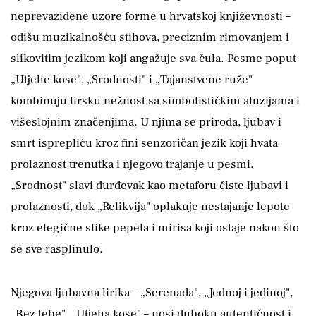
neprevaziđene uzore forme u hrvatskoj književnosti –
odišu muzikalnošću stihova, preciznim rimovanjem i
slikovitim jezikom koji angažuje sva čula. Pesme poput
„Utjehe kose", „Srodnosti" i „Tajanstvene ruže"
kombinuju lirsku nežnost sa simbolističkim aluzijama i
višeslojnim značenjima. U njima se priroda, ljubav i
smrt isprepliću kroz fini senzoričan jezik koji hvata
prolaznost trenutka i njegovo trajanje u pesmi.
„Srodnost" slavi đurđevak kao metaforu čiste ljubavi i
prolaznosti, dok „Relikvija" oplakuje nestajanje lepote
kroz elegične slike pepela i mirisa koji ostaje nakon što
se sve rasplinulo.
Njegova ljubavna lirika – „Serenada", „Jednoj i jedinoj",
„Bez tebe", „Utjeha kose" – nosi duboku autentičnost i