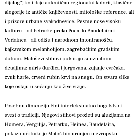
dijalog") koji daje autentičan regionalni kolorit, klasične
alegorije iz antičke književnosti, mitološke reference, ali
i prizore urbane svakodnevice. Pesme nose visoku
kulturu – od Petrarke preko Poea do Baudelaira i
Verlainea – ali odišu i narodnom intoniranošću,
kajkavskom melanholijom, zagrebačkim gradskim
duhom. Matoševi stihovi pulsiraju senzualnim
detaljima: miris đurđica i jorgovana, zujanje cvrčaka,
zvuk harfe, crveni rubin krvi na snegu. On stvara slike
koje ostaju u sećanju kao žive vizije.
Posebnu dimenziju čini intertekstualno bogatstvo i
svest o tradiciji. Njegovi stihovi prožeti su aluzijama na
Homera, Vergilija, Petrarku, Heinea, Baudelaira,
pokazujući kako je Matoš bio uronjen u evropsku