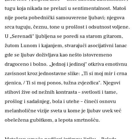
tugu koja nikada ne prelazi u sentimentalnost. Matoš
nije poeta pobednički samouverene ljubavi; njegova
srca tuguju, čeznu, tone u prošlost i odsutnost voljene.
U „Serenadi" ljubljena se poredi sa starom gitarom,
žutom Lunom i kajanjem, stvarajući asocijativni lanac
gde se ljubav doživljava kao nešto istovremeno
dragoceno i bolno. „Jednoj i jedinoj" otkriva emotivnu
zavisnost kroz jednostavne slike: „Ti si moj mir i crna
zjenica, / Ti si moj ponos, tužna zvjezdica". Njegovi
stihovi žive od nežnih kontrasta – svetlosti i tame,
prošlog i sadašnjeg, bola i utehe – čineći osnovu
melanholične vizije sveta u kome je ljubav uvek već
obeležena gubitkom, a lepota smrtnošću.