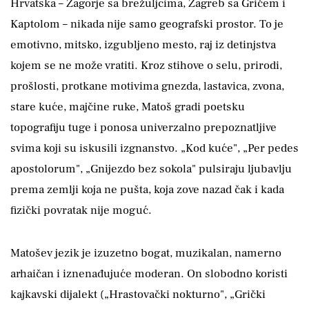
Hrvatska – Zagorje sa brežuljcima, Zagreb sa Gričem i
Kaptolom – nikada nije samo geografski prostor. To je
emotivno, mitsko, izgubljeno mesto, raj iz detinjstva
kojem se ne može vratiti. Kroz stihove o selu, prirodi,
prošlosti, protkane motivima gnezda, lastavica, zvona,
stare kuće, majčine ruke, Matoš gradi poetsku
topografiju tuge i ponosa univerzalno prepoznatljive
svima koji su iskusili izgnanstvo. „Kod kuće", „Per pedes
apostolorum", „Gnijezdo bez sokola" pulsiraju ljubavlju
prema zemlji koja ne pušta, koja zove nazad čak i kada
fizički povratak nije moguć.
Matošev jezik je izuzetno bogat, muzikalan, namerno
arhaičan i iznenađujuće moderan. On slobodno koristi
kajkavski dijalekt („Hrastovački nokturno", „Grički