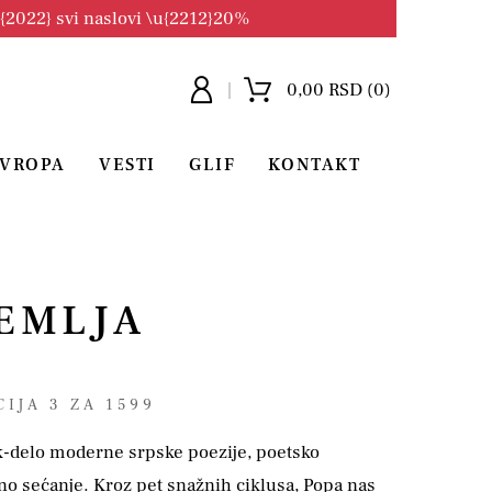
u{2022} svi naslovi \u{2212}20%
0,00 RSD (0)
EVROPA
VESTI
GLIF
KONTAKT
EMLJA
CIJA 3 ZA 1599
-delo moderne srpske poezije, poetsko
vno sećanje. Kroz pet snažnih ciklusa, Popa nas