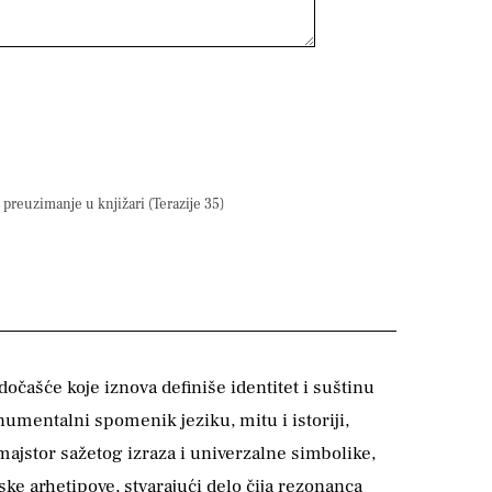
preuzimanje u knjižari (Terazije 35)
čašće koje iznova definiše identitet i suštinu
umentalni spomenik jeziku, mitu i istoriji,
majstor sažetog izraza i univerzalne simbolike,
ke arhetipove, stvarajući delo čija rezonanca