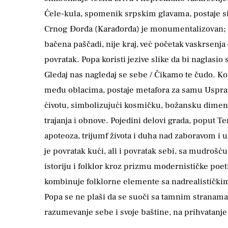
Ćele-kula, spomenik srpskim glavama, postaje si
Crnog Đorđa (Karađorđa) je monumentalizovan; on 
bačena paščadi, nije kraj, već početak vaskrsenj
povratak. Popa koristi jezive slike da bi naglasi
Gledaj nas nagledaj se sebe / Čikamo te čudo. K
među oblacima, postaje metafora za samu Uspravn
ćivotu, simbolizujući kosmičku, božansku dimenz
trajanja i obnove. Pojedini delovi grada, poput T
apoteoza, trijumf života i duha nad zaboravom i u
je povratak kući, ali i povratak sebi, sa mudroš
istoriju i folklor kroz prizmu modernističke poet
kombinuje folklorne elemente sa nadrealističkim 
Popa se ne plaši da se suoči sa tamnim stranama i
razumevanje sebe i svoje baštine, na prihvatanje