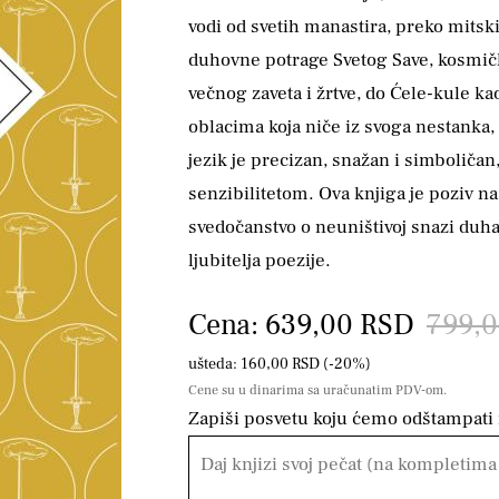
vodi od svetih manastira, preko mitsk
duhovne potrage Svetog Save, kosmič
večnog zaveta i žrtve, do Ćele-kule k
oblacima koja niče iz svoga nestanka,
jezik je precizan, snažan i simboličan
senzibilitetom. Ova knjiga je poziv n
svedočanstvo o neuništivoj snazi duha
ljubitelja poezije.
Cena: 639,00 RSD
799,
ušteda: 160,00 RSD (-20%)
Cene su u dinarima sa uračunatim PDV-om.
Zapiši posvetu koju ćemo odštampati n