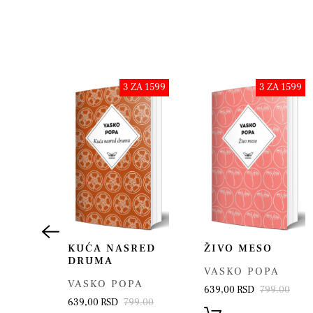
Akcija!
3 ZA 1599
3 ZA 1599
KUĆA NASRED
ŽIVO MESO
SKA
DRUMA
VASKO POPA
VASKO POPA
639,00 RSD
799.00
639,00 RSD
799.00
A