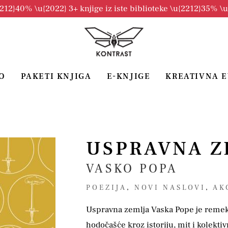
2212}40% \u{2022} 3+ knjige iz iste biblioteke \u{2212}35% \
O
PAKETI KNJIGA
E-KNJIGE
KREATIVNA 
USPRAVNA Z
VASKO POPA
POEZIJA
,
NOVI NASLOVI
,
AK
Uspravna zemlja Vaska Pope je remek
hodočašće kroz istoriju, mit i kolekti