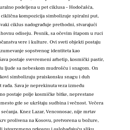
turalno podeljena u pet ciklusa – Hodočašća,
 ciklična kompozicija simbolizuje spiralni put,
vaki ciklus nadograđuje prethodni, stvarajući
uhovnu odiseju. Pesnik, sa očevim štapom u ruci
anstva vere i kulture. Ovi sveti objekti postaju
 razumevanje sopstvenog identiteta kao
va postaje svevremeni arhetip, kosmički pastir,
 među ljude sa nebeskom mudrošću i snagom. On
ukovi simbolizuju praiskonsku snagu i duh
ut rađa. Sava je neprekinuta veza između
ono postaje polje kosmičke bitke, neprestane
 mesto gde se ukrštaju sudbina i večnost. Večera
ar sećanja. Knez Lazar, Venconosac, nije mrtav
a krv prolivena na Kosovu, pretvorena u božure,
ali istovremeno prkosnu i oslobađajuću sliku.