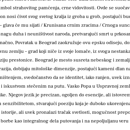
mbol strahovitog pamćenja, crne vidovitosti. Ovde se suočav
nosi ćivot svog svetog kralja iz groba u grob, postajući bud
a – glava će mu sijati / Krunisana crnim zracima / Crnoga sun
o snagu duha i neuništivost naroda, pretvarajući smrt u prkos
onačno, Povratak u Beograd zaokružuje ovu epsku odiseju, don
u zemlju – grad koji niče iz svoje lomače, iz svoga nestank
iju prestonice. Beograd je mesto susreta nebeskog i zemaljs
erazija, dobijaju mitološke dimenzije, postajući kameni dlan n
ništenjem, svedočanstvo da se identitet, iako ranjen, uvek iz
ću i iskustvom stečenim na putu. Vasko Popa u Uspravnoj zeml
ike. Njegov jezik je precizan, ogoljen do esencije, ali istov
senzibilitetom, stvarajući poeziju koja je duboko ukorenjena 
storije, ali uvek pronalazi tračak svetlosti, mogućnost prepo
 borbe kao integralnog dela putovanja i na nepoljuljanu ver