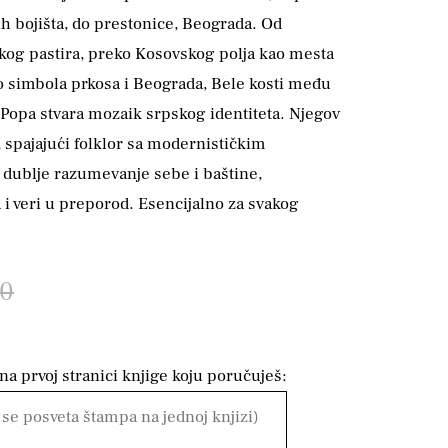
ih bojišta, do prestonice, Beograda. Od
kog pastira, preko Kosovskog polja kao mesta
ao simbola prkosa i Beograda, Bele kosti među
 Popa stvara mozaik srpskog identiteta. Njegov
, spajajući folklor sa modernističkim
a dublje razumevanje sebe i baštine,
 i veri u preporod. Esencijalno za svakog
00
a prvoj stranici knjige koju poručuješ: