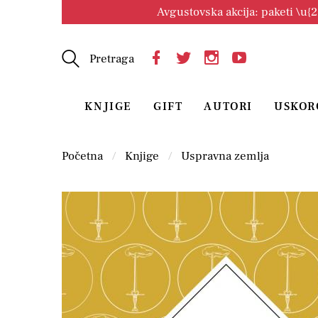
Avgustovska akcija: paketi \u{
Pretraga
KNJIGE
GIFT
AUTORI
USKOR
Početna
Knjige
Uspravna zemlja