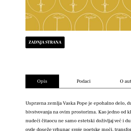
ZADNJA STRANA
Opis
Podaci
O au
Uspravna zemlja Vaska Pope je epohalno delo, duh
bivstvovanja na ovim prostorima. Kao jedno od kl
nudeći čitaocu ne samo estetski doživljaj već i 
ovde doseže vrhunac svoje poetske moći, transform