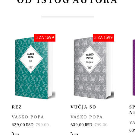
OD ISTOG AUTORA
3 ZA 1599
3 ZA 1599
REZ
VUČJA SO
S
N
VASKO POPA
VASKO POPA
V
639,00 RSD
799.00
639,00 RSD
799.00
63