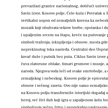
prevazilazi granice nacionalnog, dotičući univer
Savin izvor, Kosovo polje, Ćele-kula i Povratak u
vertikalni uspon od zemaljskih korena ka nebeski
mozaik koji obuhvata vekove borbe, opstanka i 
i upaljenim srcem na štapu, kreće na putovanje po
simboli traženja, iskupljenja i obnove, mesta gd
neprekinutog toka nasleđa. Centralni deo Usprav
kovač duše i putnik bez puta. Ciklus Savin izvo
čuva zlatorune oblake, timari gromove i munje,
naroda. Njegova voda leči od svake smrtobolje, a 
zemaljskog i nebeskog. Kosovo polje je epicentar
obnove i večnog zaveta. Ovo nije samo zemaljsko 
na Kosovu polju transformiše istorijski događaj u
heroj, već živi duh koji igra u zapaljenom kolu b
simbolizuje večnu žrtvu i neprekidno vaskrsenje,