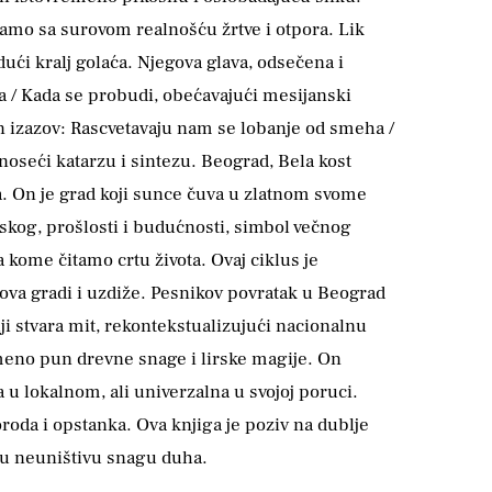
amo sa surovom realnošću žrtve i otpora. Lik
ući kralj golaća. Njegova glava, odsečena i
ca / Kada se probudi, obećavajući mesijanski
an izazov: Rascvetavaju nam se lobanje od smeha /
oseći katarzu i sintezu. Beograd, Bela kost
a. On je grad koji sunce čuva u zlatnom svome
kog, prošlosti i budućnosti, simbol večnog
a kome čitamo crtu života. Ovaj ciklus je
nova gradi i uzdiže. Pesnikov povratak u Beograd
ji stvara mit, rekontekstualizujući nacionalnu
remeno pun drevne snage i lirske magije. On
u lokalnom, ali univerzalna u svojoj poruci.
roda i opstanka. Ova knjiga je poziv na dublje
u u neuništivu snagu duha.