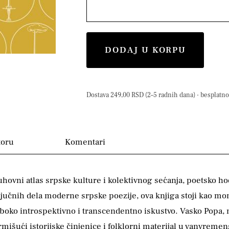
DODAJ U KORPU
Dostava 249,00 RSD (2–5 radnih dana) · besplatno 
toru
Komentari
ovni atlas srpske kulture i kolektivnog sećanja, poetsko hodo
jučnih dela moderne srpske poezije, ova knjiga stoji kao mon
duboko introspektivno i transcendentno iskustvo. Vasko Popa, 
išući istorijske činjenice i folklorni materijal u vanvremens