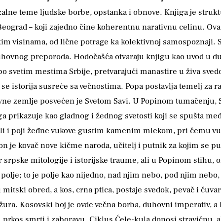
zalne teme ljudske borbe, opstanka i obnove. Knjiga je struk
 Beograd – koji zajedno čine koherentnu narativnu celinu. Ova
m visinama, od lične potrage ka kolektivnoj samospoznaji. S
duhovnog preporoda. Hodočašća otvaraju knjigu kao uvod u d
 svetim mestima Srbije, pretvarajući manastire u živa svedoč
e se istorija susreće sa večnostima. Popa postavlja temelj za
ne zemlje posvećen je Svetom Savi. U Popinom tumačenju, Sa
r ga prikazuje kao gladnog i žednog svetosti koji se spušta
 ali i poji žeđne vukove gustim kamenim mlekom, pri čemu v
on je kovač nove kičme naroda, učitelj i putnik za kojim se p
 srpske mitologije i istorijske traume, ali u Popinom stihu, 
polje; to je polje kao nijedno, nad njim nebo, pod njim nebo,
 mitski obred, a kos, crna ptica, postaje svedok, pevač i čuv
ožura. Kosovski boj je ovde večna borba, duhovni imperativ, 
 prkos smrti i zaboravu. Ciklus Ćele-kula donosi stravičnu, 