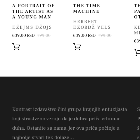
A PORTRAIT OF
THE TIME
T
THE ARTIST AS
MACHINE
P
A YOUNG MAN
O
HERBERT
DŽEJMS DŽOJS
DŽORDŽ VELS
K
M
639,00 RSD
799.00
639,00 RSD
799.00
63
Kontrast izdavaštvo čini grupa krajnjih entuzijasta
S
koji strastveno veruju da je dobra priča vrhunac
P
duha. Ostanite sa nama, jer ova priča počinje a
š
najbolje stvari tek dolaze...
s