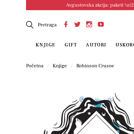
Avgustovska akcija: paketi \u{
Pretraga
KNJIGE
GIFT
AUTORI
USKOR
Početna
Knjige
Robinson Crusoe