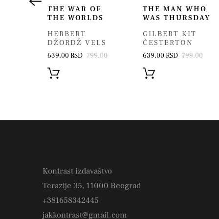
EET
THE WAR OF
THE MAN WHO
THE WORLDS
WAS THURSDAY
UIS
HERBERT
GILBERT KIT
9.00
DŽORDŽ VELS
ČESTERTON
639,00 RSD
799.00
639,00 RSD
799.00
Kontrast izdavaštvo
Terazije 35, 11000 Beograd
+381658342445
jakkontrast@gmail.com