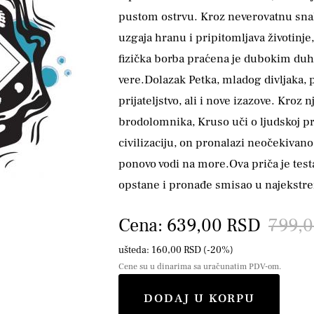
pustom ostrvu. Kroz neverovatnu snala
uzgaja hranu i pripitomljava životinje
fizička borba praćena je dubokim d
vere.Dolazak Petka, mladog divljaka
prijateljstvo, ali i nove izazove. Kroz
brodolomnika, Kruso uči o ljudskoj pr
civilizaciju, on pronalazi neočekivano
ponovo vodi na more.Ova priča je test
opstane i pronađe smisao u najekstr
Cena: 639,00 RSD
799,
ušteda: 160,00 RSD (-20%)
Cene su u dinarima sa uračunatim PDV-om.
DODAJ U KORPU