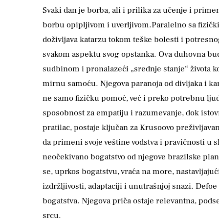
Svaki dan je borba, ali i prilika za učenje i pri
borbu opipljivom i uverljivom.Paralelno sa fizič
doživljava katarzu tokom teške bolesti i potresno
svakom aspektu svog opstanka. Ova duhovna buđen
sudbinom i pronalazeći „srednje stanje“ života k
mirnu samoću. Njegova paranoja od divljaka i kan
ne samo fizičku pomoć, već i preko potrebnu ljuds
sposobnost za empatiju i razumevanje, dok istovr
pratilac, postaje ključan za Krusoovo preživlja
da primeni svoje veštine vođstva i pravičnosti u 
neočekivano bogatstvo od njegove brazilske plant
se, uprkos bogatstvu, vraća na more, nastavljaj
izdržljivosti, adaptaciji i unutrašnjoj snazi. Defo
bogatstva. Njegova priča ostaje relevantna, podse
srcu.