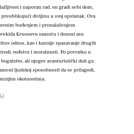
žljivost i naporan rad, on gradi sebi dom,
, preoblikujući divljinu u svoj opstanak. Ova
uhovnim buđenjem i pronalaženjem
, prekida Krusoovu samoću i donosi mu
 njihov odnos, kao i kasnije spasavanje drugih
irodi, vođstvu i moralnosti. Po povratku u
 bogatstvo, ali njegov avanturistički duh ga
ament ljudskoj sposobnosti da se prilagodi,
emnijim okolnostima.
00