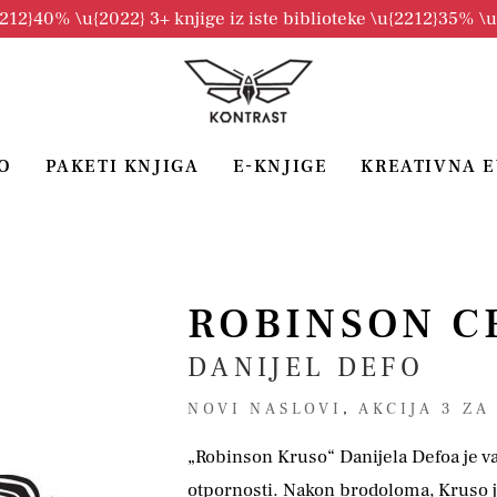
2212}40% \u{2022} 3+ knjige iz iste biblioteke \u{2212}35% \
O
PAKETI KNJIGA
E-KNJIGE
KREATIVNA 
ROBINSON C
DANIJEL DEFO
NOVI NASLOVI
,
AKCIJA 3 ZA
„Robinson Kruso“ Danijela Defoa je va
otpornosti. Nakon brodoloma, Kruso 