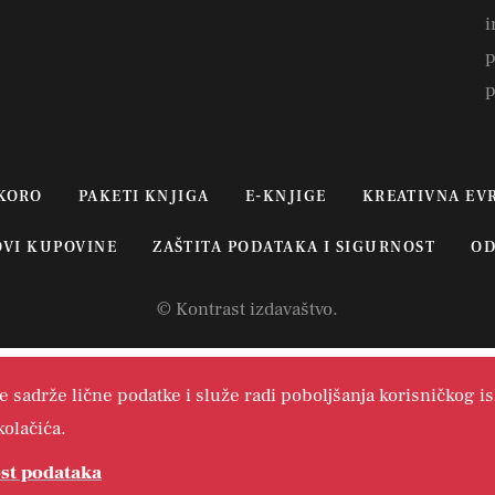
i
p
p
KORO
PAKETI KNJIGA
E-KNJIGE
KREATIVNA EV
OVI KUPOVINE
ZAŠTITA PODATAKA I SIGURNOST
OD
© Kontrast izdavaštvo.
 ne sadrže lične podatke i služe radi poboljšanja korisničkog is
olačića.
nost podataka
Page top