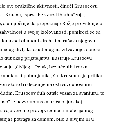
suje ove praktične aktivnosti, čineći Krusoeovu
ja. Krusoe, isprva bez verskih ubeđenja,
ge, a on počinje da prepoznaje Božje proviđenje u
hvalnost u svojoj izolovanosti, pomireći se sa
esku uvodi element straha i narušava njegovu
 mladog divljaka osuđenog na žrtvovanje, donosi
do dubokog prijateljstva, ilustruje Krusoovu
anju „divljeg“. Petak, brz učenik i veran
kapetana i pobunjenika, što Krusou daje priliku
akon skoro tri decenije na ostrvu, donosi mu
eđutim, Krusoeov duh ostaje vezan za avanturu, te
ruso“ je bezvremenska priča o ljudskoj
značaju vere i o pravoj vrednosti materijalnog
nja i potrage za domom, bilo u divljini ili u