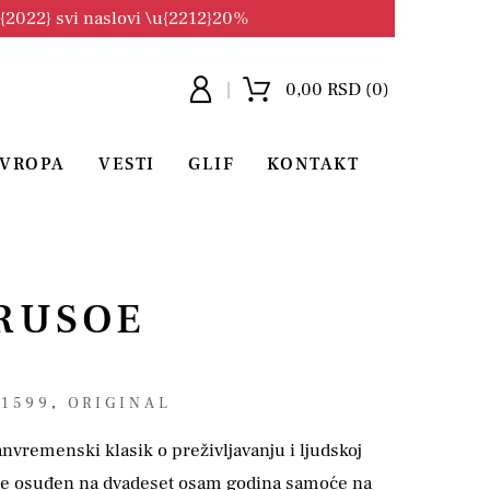
u{2022} svi naslovi \u{2212}20%
0,00 RSD (0)
EVROPA
VESTI
GLIF
KONTAKT
RUSOE
 1599
,
ORIGINAL
nvremenski klasik o preživljavanju i ljudskoj
je osuđen na dvadeset osam godina samoće na