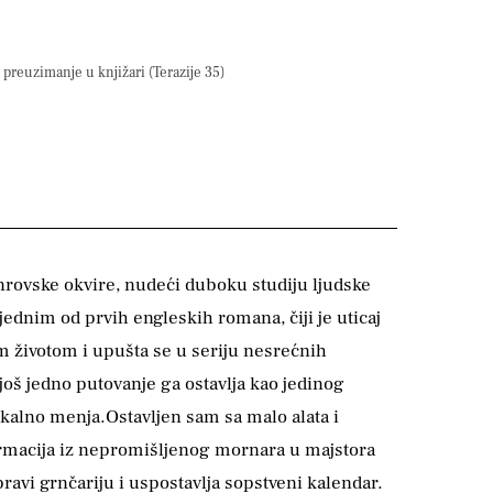
preuzimanje u knjižari (Terazije 35)
anrovske okvire, nudeći duboku studiju ljudske
jednim od prvih engleskih romana, čiji je uticaj
m životom i upušta se u seriju nesrećnih
oš jedno putovanje ga ostavlja kao jedinog
kalno menja.Ostavljen sam sa malo alata i
ormacija iz nepromišljenog mornara u majstora
pravi grnčariju i uspostavlja sopstveni kalendar.