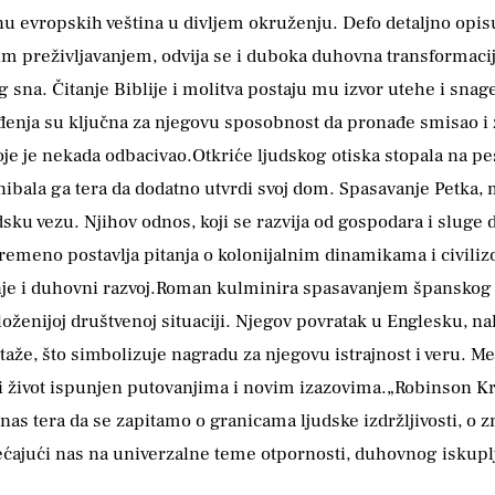
menu evropskih veština u divljem okruženju. Defo detaljno opi
kim preživljavanjem, odvija se i duboka duhovna transformaci
g sna. Čitanje Biblije i molitva postaju mu izvor utehe i sna
ja su ključna za njegovu sposobnost da pronađe smisao i za
oje je nekada odbacivao.Otkriće ljudskog otiska stopala na p
ibala ga tera da dodatno utvrdi svoj dom. Spasavanje Petka,
ku vezu. Njihov odnos, koji se razvija od gospodara i sluge 
emeno postavlja pitanja o kolonijalnim dinamikama i civilizov
vanje i duhovni razvoj.Roman kulminira spasavanjem španskog 
složenijoj društvenoj situaciji. Njegov povratak u Englesku, n
aže, što simbolizuje nagradu za njegovu istrajnost i veru. M
ući život ispunjen putovanjima i novim izazovima.„Robinson K
e nas tera da se zapitamo o granicama ljudske izdržljivosti, o 
ćajući nas na univerzalne teme otpornosti, duhovnog iskuplje