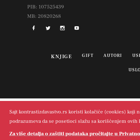
PIB: 107525439
MB: 20820268
GIFT
AUTORI
US
KNJIGE
USL
Sajt kontrastizdavastvo.rs koristi kolačiće (cookies) koji
podrazumeva da se posetioci slažu sa korišćenjem ovih k
Za više detalja o zaštiti podataka pročitajte u Privat