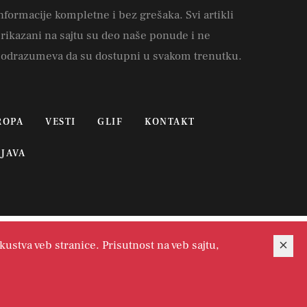
nformacije kompletne i bez grešaka. Svi artikli
rikazani na sajtu su deo naše ponude i ne
odrazumeva da su dostupni u svakom trenutku.
ROPA
VESTI
GLIF
KONTAKT
JAVA
kustva veb stranice. Prisutnost na veb sajtu,