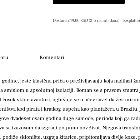
Dostava 249,00 RSD (2–5 radnih dana) · besplatno 
toru
Komentari
godine, jeste klasična priča o preživljavanju koja nadilazi ž
za smislom u apsolutnoj izolaciji. Roman se s pravom smatra 
čovek sklon avanturi, oglušuje se o očev savet da živi mirni
štva kod pirata i kratkog uspeha kao plantažera u Brazilu, j
gove dvadeset osam godina duge samoće, perioda koji ga radi
a sa izazovom da izgradi potpuno nov život. Njegova transf
 podiže sklonište, uzgaja žitarice, pripitomljava divlje koze, 