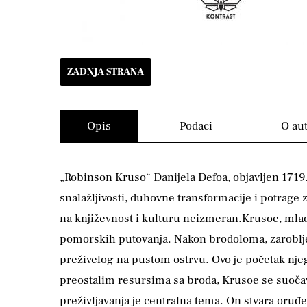
ZADNJA STRANA
Opis
Podaci
O au
„Robinson Kruso“ Danijela Defoa, objavljen 1719. 
snalažljivosti, duhovne transformacije i potrage 
na književnost i kulturu neizmeran.Krusoe, mlad 
pomorskih putovanja. Nakon brodoloma, zarobljeni
preživelog na pustom ostrvu. Ovo je početak nje
preostalim resursima sa broda, Krusoe se suočav
preživljavanja je centralna tema. On stvara oruđe,