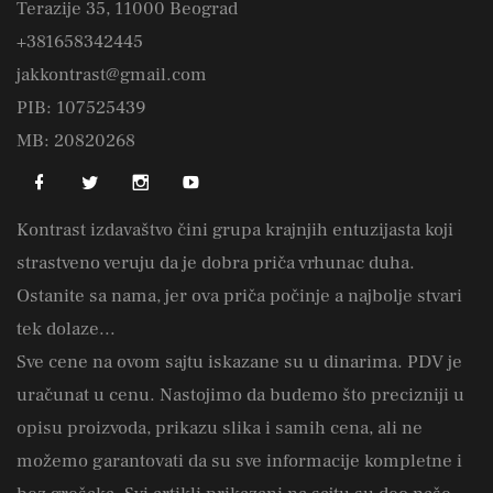
Terazije 35, 11000 Beograd
+381658342445
jakkontrast@gmail.com
PIB: 107525439
MB: 20820268
Kontrast izdavaštvo čini grupa krajnjih entuzijasta koji
strastveno veruju da je dobra priča vrhunac duha.
Ostanite sa nama, jer ova priča počinje a najbolje stvari
tek dolaze...
Sve cene na ovom sajtu iskazane su u dinarima. PDV je
uračunat u cenu. Nastojimo da budemo što precizniji u
opisu proizvoda, prikazu slika i samih cena, ali ne
možemo garantovati da su sve informacije kompletne i