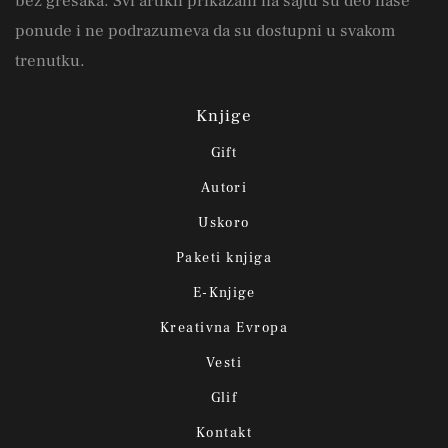
bez grešaka. Svi artikli prikazani na sajtu su deo naše
ponude i ne podrazumeva da su dostupni u svakom
trenutku.
Knjige
Gift
Autori
Uskoro
Paketi knjiga
E-Knjige
Kreativna Evropa
Vesti
Glif
Kontakt