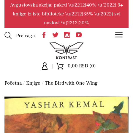
Avgustovska akcija: paketi \u{2212}40% \u{2022} 3+
knjige iz iste biblioteke \u{2212}35% \u{2022} svi
naslovi \u{2212}20%
Pretraga
0,00 RSD (0)
Početna
Knjige
The Bird with One Wing