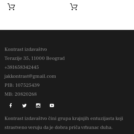
Kontrast izdavaštvo
Terazije 35, 11000 Beograd
+381658342445
jakkontrast@gmail.com
PIB: 107525439
MB: 20820268
Kontrast izdavaštvo čini grupa krajnjih entuzijasta koji
strastveno veruju da je dobra priča vrhunac duha.