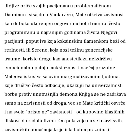
dirljive priče svojih pacijenata u problematičnom
Dauntaun Istsajdu u Vankuveru, Mate otkriva zavisnost
kao duboko ukorenjen odgovor na bol i traumu, često
programiranu u najranijim godinama života.Njegovi
pacijenti, poput Ive koja kokainskim flamenkom beži od
realnosti, ili Serene, koja nosi težinu generacijske
traume, koriste droge kao anestetik za neizdrživu
emocionalnu patnju, anksioznost i osećaj praznine.
Mateova iskustva sa ovim marginalizovanim ljudima,
koje društvo često odbacuje, ukazuju na univerzalnost
borbe protiv unutrašnjih demona.Knjiga se ne zadržava
samo na zavisnosti od droga, već se Mate kritički osvrće
i na svoje "pristojne" zavisnosti – od kupovine klasičnih
diskova do radoholizma. On pokazuje da se u srži svih
zavisničkih ponašanja krije ista bolna praznina i