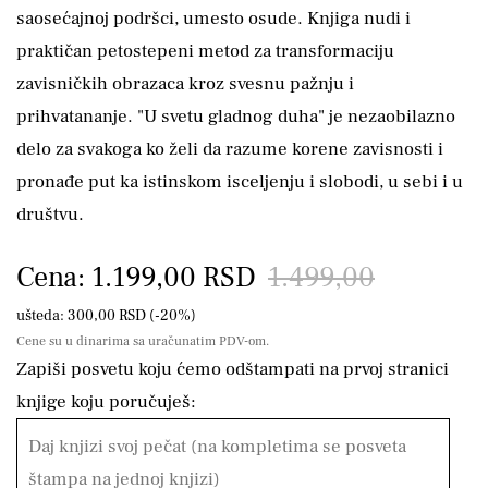
saosećajnoj podršci, umesto osude. Knjiga nudi i
praktičan petostepeni metod za transformaciju
zavisničkih obrazaca kroz svesnu pažnju i
prihvatananje. "U svetu gladnog duha" je nezaobilazno
delo za svakoga ko želi da razume korene zavisnosti i
pronađe put ka istinskom isceljenju i slobodi, u sebi i u
društvu.
Cena: 1.199,00 RSD
1.499,00
ušteda: 300,00 RSD (-20%)
Cene su u dinarima sa uračunatim PDV-om.
Zapiši posvetu koju ćemo odštampati na prvoj stranici
knjige koju poručuješ: