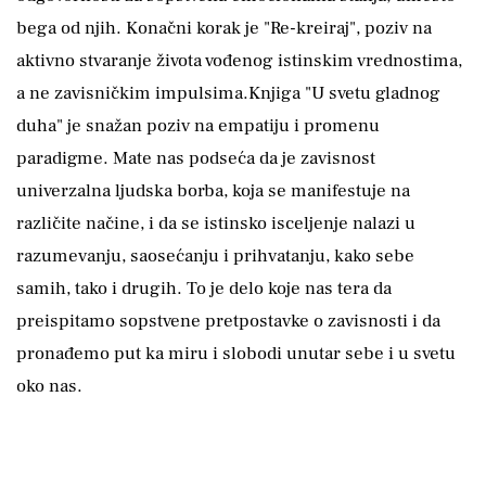
bega od njih. Konačni korak je "Re-kreiraj", poziv na
aktivno stvaranje života vođenog istinskim vrednostima,
a ne zavisničkim impulsima.Knjiga "U svetu gladnog
duha" je snažan poziv na empatiju i promenu
paradigme. Mate nas podseća da je zavisnost
univerzalna ljudska borba, koja se manifestuje na
različite načine, i da se istinsko isceljenje nalazi u
razumevanju, saosećanju i prihvatanju, kako sebe
samih, tako i drugih. To je delo koje nas tera da
preispitamo sopstvene pretpostavke o zavisnosti i da
pronađemo put ka miru i slobodi unutar sebe i u svetu
oko nas.