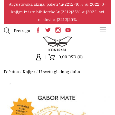
Avgustovska akcija: paketi \u{2212}40% \u{2022} 3+
knjige iz iste biblioteke \u{2212}35% \u{2022} svi
naslovi \u{2212}20%
Pretraga
0,00 RSD (0)
Početna
Knjige
U svetu gladnog duha