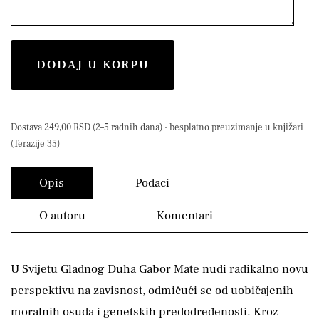
DODAJ U KORPU
Dostava 249,00 RSD (2–5 radnih dana) · besplatno preuzimanje u knjižari
(Terazije 35)
Opis
Podaci
O autoru
Komentari
U Svijetu Gladnog Duha Gabor Mate nudi radikalno novu
perspektivu na zavisnost, odmičući se od uobičajenih
moralnih osuda i genetskih predodređenosti. Kroz