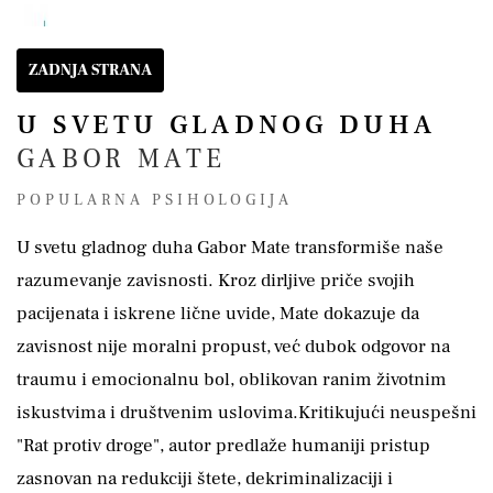
ZADNJA STRANA
U SVETU GLADNOG DUHA
GABOR MATE
POPULARNA PSIHOLOGIJA
U svetu gladnog duha Gabor Mate transformiše naše
razumevanje zavisnosti. Kroz dirljive priče svojih
pacijenata i iskrene lične uvide, Mate dokazuje da
zavisnost nije moralni propust, već dubok odgovor na
traumu i emocionalnu bol, oblikovan ranim životnim
iskustvima i društvenim uslovima.Kritikujući neuspešni
"Rat protiv droge", autor predlaže humaniji pristup
zasnovan na redukciji štete, dekriminalizaciji i