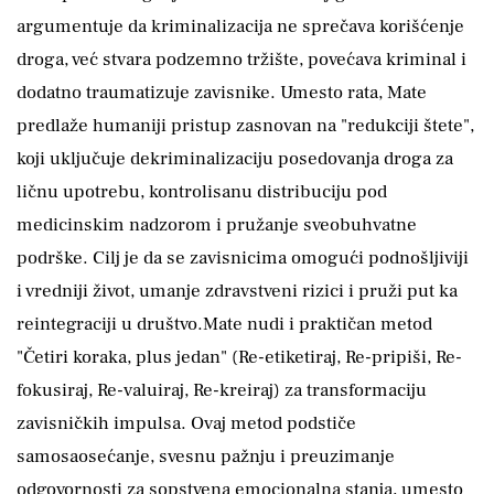
argumentuje da kriminalizacija ne sprečava korišćenje
droga, već stvara podzemno tržište, povećava kriminal i
dodatno traumatizuje zavisnike. Umesto rata, Mate
predlaže humaniji pristup zasnovan na "redukciji štete",
koji uključuje dekriminalizaciju posedovanja droga za
ličnu upotrebu, kontrolisanu distribuciju pod
medicinskim nadzorom i pružanje sveobuhvatne
podrške. Cilj je da se zavisnicima omogući podnošljiviji
i vredniji život, umanje zdravstveni rizici i pruži put ka
reintegraciji u društvo.Mate nudi i praktičan metod
"Četiri koraka, plus jedan" (Re-etiketiraj, Re-pripiši, Re-
fokusiraj, Re-valuiraj, Re-kreiraj) za transformaciju
zavisničkih impulsa. Ovaj metod podstiče
samosaosećanje, svesnu pažnju i preuzimanje
odgovornosti za sopstvena emocionalna stanja, umesto