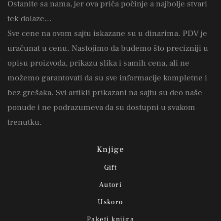
Ostanite sa nama, jer ova priča počinje a najbolje stvari
tek dolaze...
Sve cene na ovom sajtu iskazane su u dinarima. PDV je
uračunat u cenu. Nastojimo da budemo što precizniji u
opisu proizvoda, prikazu slika i samih cena, ali ne
možemo garantovati da su sve informacije kompletne i
bez grešaka. Svi artikli prikazani na sajtu su deo naše
ponude i ne podrazumeva da su dostupni u svakom
trenutku.
Knjige
Gift
Autori
Uskoro
Paketi knjiga