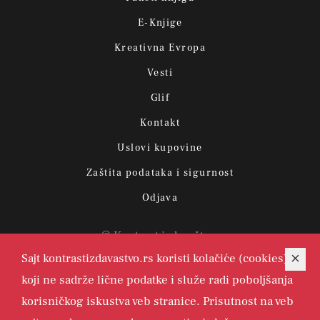
E-Knjige
Kreativna Evropa
Vesti
Glif
Kontakt
Uslovi kupovine
Zaštita podataka i sigurnost
Odjava
© Kontrast izdavaštvo.
Sajt kontrastizdavastvo.rs koristi kolačiće (cookies)
koji ne sadrže lične podatke i služe radi poboljšanja
korisničkog iskustva veb stranice. Prisutnost na veb