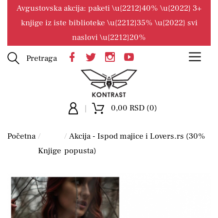
Avgustovska akcija: paketi \u{2212}40% \u{2022} 3+
knjige iz iste biblioteke \u{2212}35% \u{2022} svi
naslovi \u{2212}20%
Pretraga
0,00 RSD (0)
Početna
Akcija - Ispod majice i Lovers.rs (30%
Knjige
popusta)