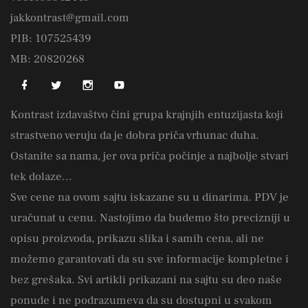
jakkontrast@gmail.com
PIB: 107525439
MB: 20820268
Kontrast izdavaštvo čini grupa krajnjih entuzijasta koji
strastveno veruju da je dobra priča vrhunac duha.
Ostanite sa nama, jer ova priča počinje a najbolje stvari
tek dolaze...
Sve cene na ovom sajtu iskazane su u dinarima. PDV je
uračunat u cenu. Nastojimo da budemo što precizniji u
opisu proizvoda, prikazu slika i samih cena, ali ne
možemo garantovati da su sve informacije kompletne i
bez grešaka. Svi artikli prikazani na sajtu su deo naše
ponude i ne podrazumeva da su dostupni u svakom