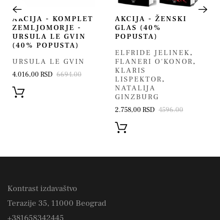
AKCIJA - KOMPLET
AKCIJA - ŽENSKI
ZEMLJOMORJE -
GLAS (40%
URSULA LE GVIN
POPUSTA)
(40% POPUSTA)
ELFRIDE JELINEK
,
URSULA LE GVIN
FLANERI O'KONOR
,
KLARIS
4.016,00 RSD
6694.00
LISPEKTOR
,
NATALIJA
GINZBURG
2.758,00 RSD
4596.00
Kontrast izdavaštvo
Terazije 35, 11000 Beograd
+381658342445