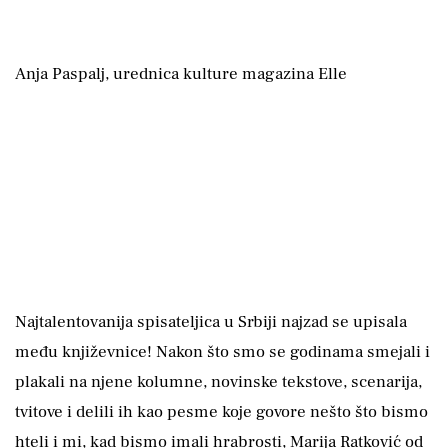
Anja Paspalj, urednica kulture magazina Elle
Najtalentovanija spisateljica u Srbiji najzad se upisala
među književnice! Nakon što smo se godinama smejali i
plakali na njene kolumne, novinske tekstove, scenarija,
tvitove i delili ih kao pesme koje govore nešto što bismo
hteli i mi, kad bismo imali hrabrosti, Marija Ratković od