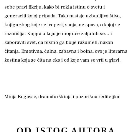
sebe pravi fikciju, kako bi rekla istinu o svetu i
generaciji kojoj pripada. Tako nastaje uzbudljivo štivo,
knjiga zbog koje se treperi, sanja, ne spava, o kojoj se
razmišlja. Knjiga u koju je moguće zaljubiti se… i
zaboraviti svet, da bismo ga bolje razumeli, nakon
čitanja. Emotivna, čulna, zabavna i bolna, ovo je literarna
žestina koja se čita na eks i od koje vam se vrti u glavi.
Minja Bogavac, dramaturškinja i pozorišna rediteljka
OD ISTOG AUTORA