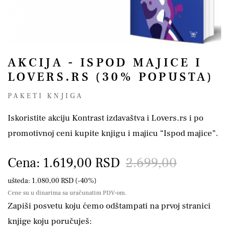
AKCIJA - ISPOD MAJICE I
LOVERS.RS (30% POPUSTA)
PAKETI KNJIGA
Iskoristite akciju Kontrast izdavaštva i Lovers.rs i po
promotivnoj ceni kupite knjigu i majicu “Ispod majice”.
Cena: 1.619,00 RSD
2.699,00
ušteda: 1.080,00 RSD (-40%)
Cene su u dinarima sa uračunatim PDV-om.
Zapiši posvetu koju ćemo odštampati na prvoj stranici
knjige koju poručuješ: