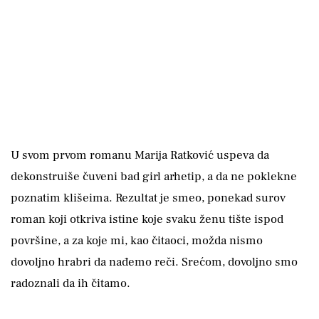
U svom prvom romanu Marija Ratković uspeva da
dekonstruiše čuveni bad girl arhetip, a da ne poklekne
poznatim klišeima. Rezultat je smeo, ponekad surov
roman koji otkriva istine koje svaku ženu tište ispod
površine, a za koje mi, kao čitaoci, možda nismo
dovoljno hrabri da nađemo reči. Srećom, dovoljno smo
radoznali da ih čitamo.