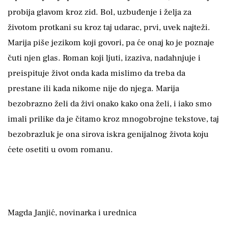
probija glavom kroz zid. Bol, uzbuđenje i želja za
životom protkani su kroz taj udarac, prvi, uvek najteži.
Marija piše jezikom koji govori, pa će onaj ko je poznaje
čuti njen glas. Roman koji ljuti, izaziva, nadahnjuje i
preispituje život onda kada mislimo da treba da
prestane ili kada nikome nije do njega. Marija
bezobrazno želi da živi onako kako ona želi, i iako smo
imali prilike da je čitamo kroz mnogobrojne tekstove, taj
bezobrazluk je ona sirova iskra genijalnog života koju
ćete osetiti u ovom romanu.
Magda Janjić, novinarka i urednica