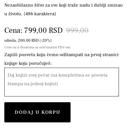
Nezaobilazno štivo za sve koji traže nadu i dublji smisao
u životu. (486 karaktera)
Cena: 799,00 RSD
999,00
ušteda: 200,00 RSD (-20%)
Cene su u dinarima sa uračunatim PDV-om.
Zapiši posvetu koju ćemo odštampati na prvoj stranici
knjige koju poručuješ:
DODAJ U KORPU