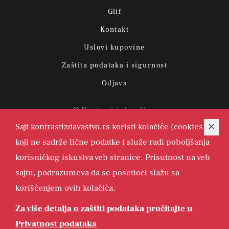
Glif
Kontakt
Uslovi kupovine
Zaštita podataka i sigurnost
Odjava
© Kontrast izdavaštvo.
Sajt kontrastizdavastvo.rs koristi kolačiće (cookies)
koji ne sadrže lične podatke i služe radi poboljšanja
korisničkog iskustva veb stranice. Prisutnost na veb
sajtu, podrazumeva da se posetioci slažu sa
korišćenjem ovih kolačića.
Za više detalja o zaštiti podataka pročitajte u
Privatnost podataka
Page top