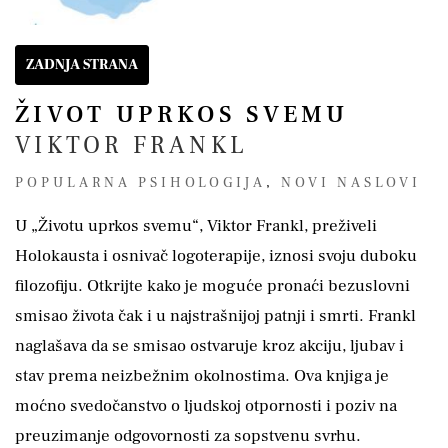
ZADNJA STRANA
ŽIVOT UPRKOS SVEMU
VIKTOR FRANKL
POPULARNA PSIHOLOGIJA
,
NOVI NASLOVI
U „Životu uprkos svemu“, Viktor Frankl, preživeli
Holokausta i osnivač logoterapije, iznosi svoju duboku
filozofiju. Otkrijte kako je moguće pronaći bezuslovni
smisao života čak i u najstrašnijoj patnji i smrti. Frankl
naglašava da se smisao ostvaruje kroz akciju, ljubav i
stav prema neizbežnim okolnostima. Ova knjiga je
moćno svedočanstvo o ljudskoj otpornosti i poziv na
preuzimanje odgovornosti za sopstvenu svrhu.