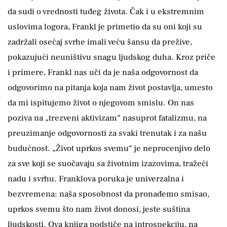
da sudi o vrednosti tuđeg života. Čak i u ekstremnim
uslovima logora, Frankl je primetio da su oni koji su
zadržali osećaj svrhe imali veću šansu da prežive,
pokazujući neuništivu snagu ljudskog duha. Kroz priče
i primere, Frankl nas uči da je naša odgovornost da
odgovorimo na pitanja koja nam život postavlja, umesto
da mi ispitujemo život o njegovom smislu. On nas
poziva na „trezveni aktivizam“ nasuprot fatalizmu, na
preuzimanje odgovornosti za svaki trenutak i za našu
budućnost. „Život uprkos svemu“ je neprocenjivo delo
za sve koji se suočavaju sa životnim izazovima, tražeći
nadu i svrhu. Franklova poruka je univerzalna i
bezvremena: naša sposobnost da pronađemo smisao,
uprkos svemu što nam život donosi, jeste suština
ljudskosti. Ova knjiga podstiče na introspekciju, na