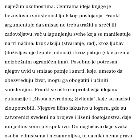
najtežim okolnostima. Centralna ideja knjige je
bezuslovna smislenost ljudskog postojanja. Frankl
argumentuje da smisao ne treba tražiti u sreći ili
zadovoljstvu, već u ispunjenju svrhe koja se manifestuje
na tri načina: kroz akciju (stvaranje, rad), kroz ljubav
(doživljavanje lepote, odnosi) i kroz patnju (stav prema
neizbežnim ograničenjima). Posebno je potresan
njegov uvid u smisao patnje i smrti, koje, umesto da
obezvređuju život, mogu ga obogatiti i učiniti
smislenijim. Frankl se oštro suprotstavlja idejama
eutanazije i „života nevrednog življenja“, koje su nacisti
zloupotrebili. Njegovo lično iskustvo u logoru, gde su
zatvorenici svedeni na brojeve i lišeni dostojanstva, daje
mu jedinstvenu perspektivu. On naglašava da je svaka
osoba jedinstvena i nezamenljiva, te da niko nema pravo