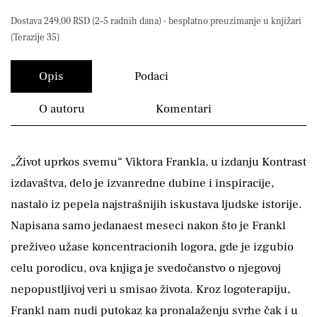
Dostava 249,00 RSD (2–5 radnih dana) · besplatno preuzimanje u knjižari
(Terazije 35)
Opis
Podaci
O autoru
Komentari
„Život uprkos svemu“ Viktora Frankla, u izdanju Kontrast
izdavaštva, delo je izvanredne dubine i inspiracije,
nastalo iz pepela najstrašnijih iskustava ljudske istorije.
Napisana samo jedanaest meseci nakon što je Frankl
preživeo užase koncentracionih logora, gde je izgubio
celu porodicu, ova knjiga je svedočanstvo o njegovoj
nepopustljivoj veri u smisao života. Kroz logoterapiju,
Frankl nam nudi putokaz ka pronalaženju svrhe čak i u