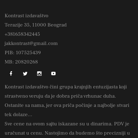
Kontrast izdavaštvo
Terazije 35, 11000 Beograd
+381658342445
jakkontrast@gmail.com
PIB: 107525439
MB: 20820268
Kontrast izdavaštvo čini grupa krajnjih entuzijasta koji
strastveno veruju da je dobra priča vrhunac duha.
Ostanite sa nama, jer ova priča počinje a najbolje stvari
tek dolaze...
Sve cene na ovom sajtu iskazane su u dinarima. PDV je
uračunat u cenu. Nastojimo da budemo što precizniji u