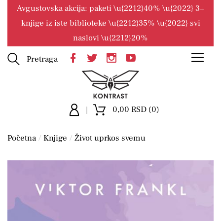
Avgustovska akcija: paketi \u{2212}40% \u{2022} 3+
knjige iz iste biblioteke \u{2212}35% \u{2022} svi
naslovi \u{2212}20%
Pretraga
0,00 RSD (0)
Početna
Knjige
Život uprkos svemu