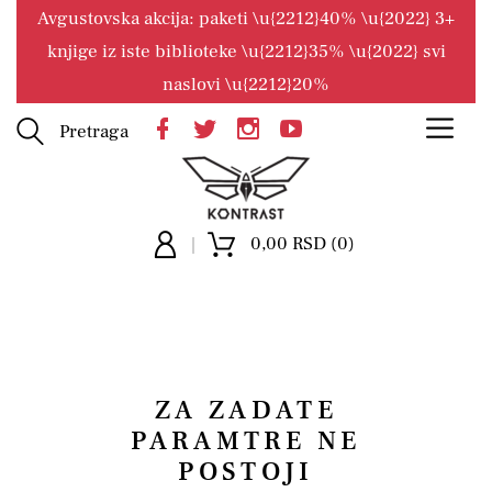
Avgustovska akcija: paketi \u{2212}40% \u{2022} 3+
knjige iz iste biblioteke \u{2212}35% \u{2022} svi
naslovi \u{2212}20%
Pretraga
0,00 RSD (0)
ZA ZADATE
PARAMTRE NE
POSTOJI