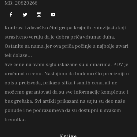
MB: 20820268
Kontrast izdavaštvo čini grupa krajnjih entuzijasta koji
strastveno veruju da je dobra priča vrhunac duha.
Ostanite sa nama, jer ova priča počinje a najbolje stvari
tek dolaze...
Sve cene na ovom sajtu iskazane su u dinarima. PDV je
uračunat u cenu. Nastojimo da budemo što precizniji u
opisu proizvoda, prikazu slika i samih cena, ali ne
možemo garantovati da su sve informacije kompletne i
bez grešaka. Svi artikli prikazani na sajtu su deo naše
ponude i ne podrazumeva da su dostupni u svakom
trenutku.
Knjige