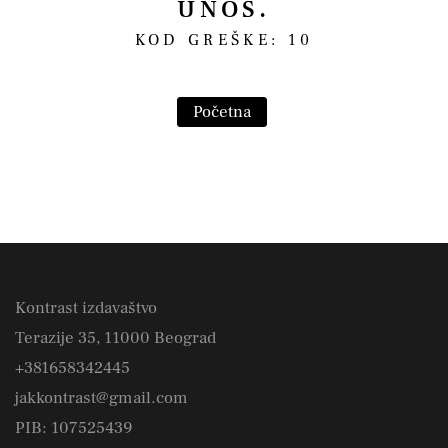
UNOS.
KOD GREŠKE: 10
Početna
Kontrast izdavaštvo
Terazije 35, 11000 Beograd
+381658342445
jakkontrast@gmail.com
PIB: 107525439