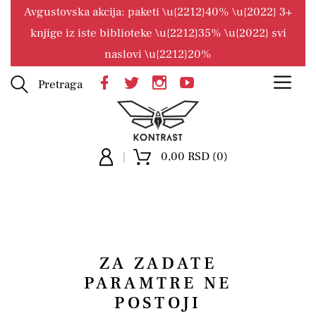
Avgustovska akcija: paketi \u{2212}40% \u{2022} 3+
knjige iz iste biblioteke \u{2212}35% \u{2022} svi
naslovi \u{2212}20%
Pretraga
0,00 RSD (0)
ZA ZADATE
PARAMTRE NE
POSTOJI