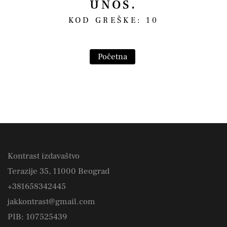
UNOS.
KOD GREŠKE: 10
Početna
Kontrast izdavaštvo
Terazije 35, 11000 Beograd
+381658342445
jakkontrast@gmail.com
PIB: 107525439