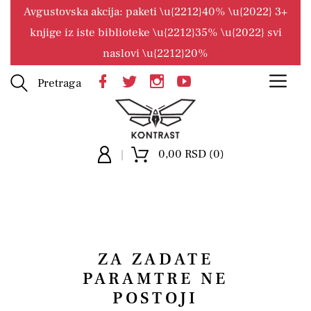
Avgustovska akcija: paketi \u{2212}40% \u{2022} 3+
knjige iz iste biblioteke \u{2212}35% \u{2022} svi
naslovi \u{2212}20%
Pretraga
0,00 RSD (0)
ZA ZADATE
PARAMTRE NE
POSTOJI