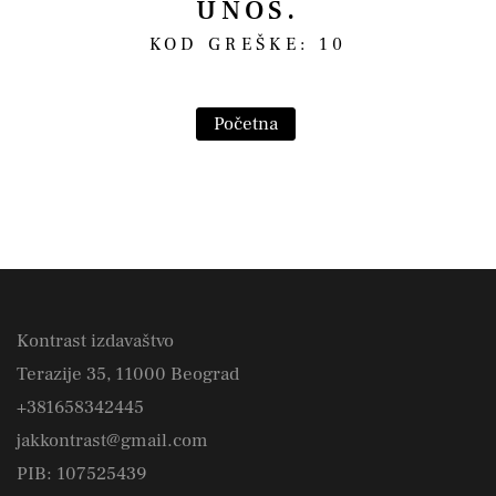
UNOS.
KOD GREŠKE: 10
Početna
Kontrast izdavaštvo
Terazije 35, 11000 Beograd
+381658342445
jakkontrast@gmail.com
PIB: 107525439