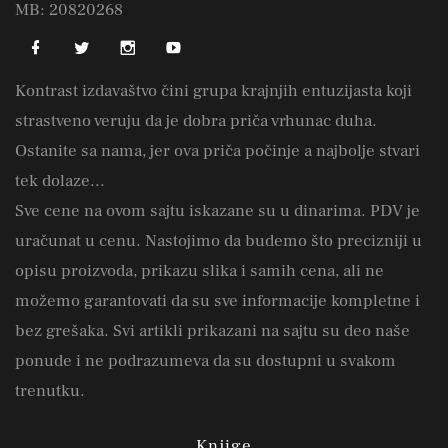
MB: 20820268
Kontrast izdavaštvo čini grupa krajnjih entuzijasta koji
strastveno veruju da je dobra priča vrhunac duha.
Ostanite sa nama, jer ova priča počinje a najbolje stvari
tek dolaze...
Sve cene na ovom sajtu iskazane su u dinarima. PDV je
uračunat u cenu. Nastojimo da budemo što precizniji u
opisu proizvoda, prikazu slika i samih cena, ali ne
možemo garantovati da su sve informacije kompletne i
bez grešaka. Svi artikli prikazani na sajtu su deo naše
ponude i ne podrazumeva da su dostupni u svakom
trenutku.
Knjige