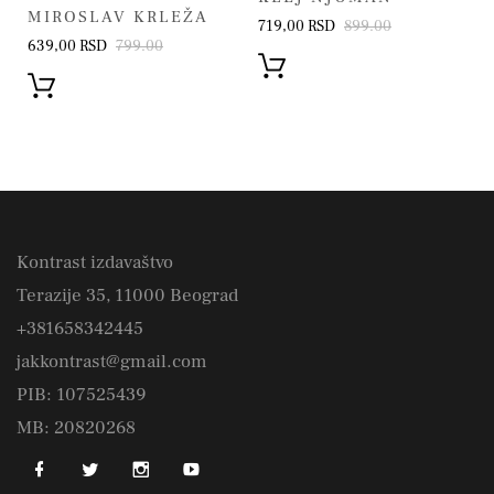
MIROSLAV KRLEŽA
719,00 RSD
899.00
639,00 RSD
799.00
Kontrast izdavaštvo
Terazije 35, 11000 Beograd
+381658342445
jakkontrast@gmail.com
PIB: 107525439
MB: 20820268