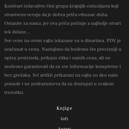
Kontrast izdavaštvo čini grupa krajnjih entuzijasta koji
strastveno veruju da je dobra priča vrhunac duha.
Ostanite sa nama, jer ova priča počinje a najbolje stvari
tek dolaze...
Sve cene na ovom sajtu iskazane su u dinarima. PDV je
uračunat u cenu. Nastojimo da budemo što precizniji u
opisu proizvoda, prikazu slika i samih cena, ali ne
možemo garantovati da su sve informacije kompletne i
bez grešaka. Svi artikli prikazani na sajtu su deo naše
ponude i ne podrazumeva da su dostupni u svakom
trenutku.
Knjige
Gift
Autori