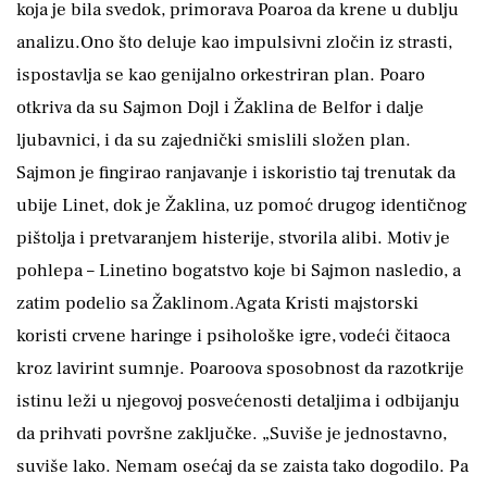
koja je bila svedok, primorava Poaroa da krene u dublju
analizu.Ono što deluje kao impulsivni zločin iz strasti,
ispostavlja se kao genijalno orkestriran plan. Poaro
otkriva da su Sajmon Dojl i Žaklina de Belfor i dalje
ljubavnici, i da su zajednički smislili složen plan.
Sajmon je fingirao ranjavanje i iskoristio taj trenutak da
ubije Linet, dok je Žaklina, uz pomoć drugog identičnog
pištolja i pretvaranjem histerije, stvorila alibi. Motiv je
pohlepa – Linetino bogatstvo koje bi Sajmon nasledio, a
zatim podelio sa Žaklinom.Agata Kristi majstorski
koristi crvene haringe i psihološke igre, vodeći čitaoca
kroz lavirint sumnje. Poaroova sposobnost da razotkrije
istinu leži u njegovoj posvećenosti detaljima i odbijanju
da prihvati površne zaključke. „Suviše je jednostavno,
suviše lako. Nemam osećaj da se zaista tako dogodilo. Pa