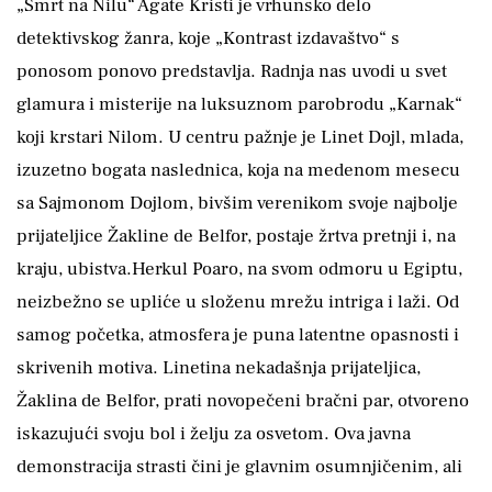
„Smrt na Nilu“ Agate Kristi je vrhunsko delo
detektivskog žanra, koje „Kontrast izdavaštvo“ s
ponosom ponovo predstavlja. Radnja nas uvodi u svet
glamura i misterije na luksuznom parobrodu „Karnak“
koji krstari Nilom. U centru pažnje je Linet Dojl, mlada,
izuzetno bogata naslednica, koja na medenom mesecu
sa Sajmonom Dojlom, bivšim verenikom svoje najbolje
prijateljice Žakline de Belfor, postaje žrtva pretnji i, na
kraju, ubistva.Herkul Poaro, na svom odmoru u Egiptu,
neizbežno se upliće u složenu mrežu intriga i laži. Od
samog početka, atmosfera je puna latentne opasnosti i
skrivenih motiva. Linetina nekadašnja prijateljica,
Žaklina de Belfor, prati novopečeni bračni par, otvoreno
iskazujući svoju bol i želju za osvetom. Ova javna
demonstracija strasti čini je glavnim osumnjičenim, ali