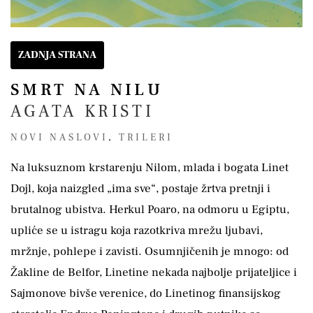
ZADNJA STRANA
SMRT NA NILU
AGATA KRISTI
NOVI NASLOVI
,
TRILERI
Na luksuznom krstarenju Nilom, mlada i bogata Linet
Dojl, koja naizgled „ima sve“, postaje žrtva pretnji i
brutalnog ubistva. Herkul Poaro, na odmoru u Egiptu,
upliće se u istragu koja razotkriva mrežu ljubavi,
mržnje, pohlepe i zavisti. Osumnjičenih je mnogo: od
Žakline de Belfor, Linetine nekada najbolje prijateljice i
Sajmonove bivše verenice, do Linetinog finansijskog