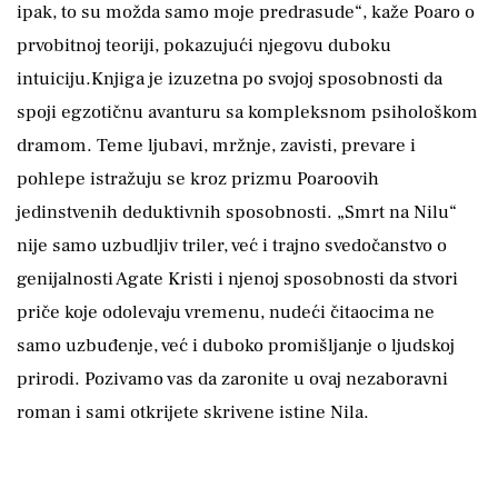
ipak, to su možda samo moje predrasude“, kaže Poaro o
prvobitnoj teoriji, pokazujući njegovu duboku
intuiciju.Knjiga je izuzetna po svojoj sposobnosti da
spoji egzotičnu avanturu sa kompleksnom psihološkom
dramom. Teme ljubavi, mržnje, zavisti, prevare i
pohlepe istražuju se kroz prizmu Poaroovih
jedinstvenih deduktivnih sposobnosti. „Smrt na Nilu“
nije samo uzbudljiv triler, već i trajno svedočanstvo o
genijalnosti Agate Kristi i njenoj sposobnosti da stvori
priče koje odolevaju vremenu, nudeći čitaocima ne
samo uzbuđenje, već i duboko promišljanje o ljudskoj
prirodi. Pozivamo vas da zaronite u ovaj nezaboravni
roman i sami otkrijete skrivene istine Nila.