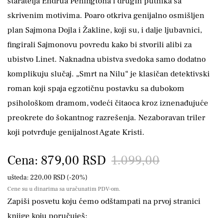
staratelja Endrua Peningtona i drugih putnika sa
skrivenim motivima. Poaro otkriva genijalno osmišljen
plan Sajmona Dojla i Žakline, koji su, i dalje ljubavnici,
fingirali Sajmonovu povredu kako bi stvorili alibi za
ubistvo Linet. Naknadna ubistva svedoka samo dodatno
komplikuju slučaj. „Smrt na Nilu“ je klasičan detektivski
roman koji spaja egzotičnu postavku sa dubokom
psihološkom dramom, vodeći čitaoca kroz iznenađujuće
preokrete do šokantnog razrešenja. Nezaboravan triler
koji potvrđuje genijalnost Agate Kristi.
Cena: 879,00 RSD
1.099,00
ušteda: 220,00 RSD (-20%)
Cene su u dinarima sa uračunatim PDV-om.
Zapiši posvetu koju ćemo odštampati na prvoj stranici
knjige koju poručuješ: