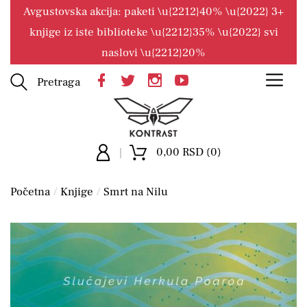
Avgustovska akcija: paketi \u{2212}40% \u{2022} 3+
knjige iz iste biblioteke \u{2212}35% \u{2022} svi
naslovi \u{2212}20%
Pretraga
0,00 RSD (0)
Početna
Knjige
Smrt na Nilu