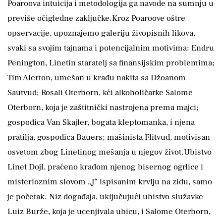
Poaroova intuicija i metodologija ga navode na sumnju u
previše očigledne zaključke.Kroz Poaroove oštre
opservacije, upoznajemo galeriju živopisnih likova,
svaki sa svojim tajnama i potencijalnim motivima: Endru
Penington, Linetin staratelj sa finansijskim problemima;
Tim Alerton, umešan u krađu nakita sa Džoanom
Sautvud; Rosali Oterborn, kći alkoholičarke Salome
Oterborn, koja je zaštitnički nastrojena prema majci;
gospođica Van Skajler, bogata kleptomanka, i njena
pratilja, gospođica Bauers; mašinista Flitvud, motivisan
osvetom zbog Linetinog mešanja u njegov život.Ubistvo
Linet Dojl, praćeno krađom njenog bisernog ogrlice i
misterioznim slovom „J“ ispisanim krvlju na zidu, samo
je početak. Niz događaja, uključujući ubistvo služavke
Luiz Burže, koja je ucenjivala ubicu, i Salome Oterborn,