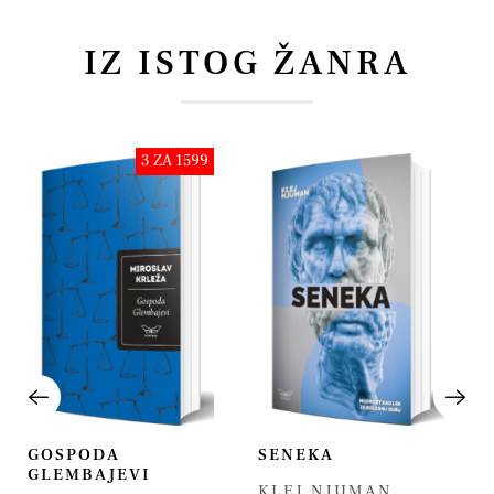
IZ ISTOG ŽANRA
3 ZA 1599
GOSPODA
SENEKA
GLEMBAJEVI
KLEJ NJUMAN