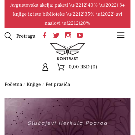
Avgustovska akcija: paketi \u{2212}40% \u{2022} 3+
knjige iz iste biblioteke \u{2212}35% \u{2022} svi
naslovi \u{2212}20%
Pretraga
0,00 RSD (0)
Početna
Knjige
Pet prasića