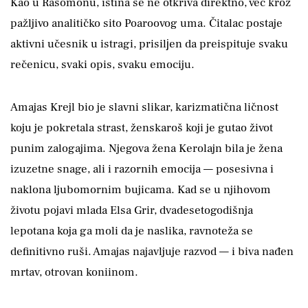
Kao u Rašomonu, istina se ne otkriva direktno, već kroz
pažljivo analitičko sito Poaroovog uma. Čitalac postaje
aktivni učesnik u istragi, prisilјen da preispituje svaku
rečenicu, svaki opis, svaku emociju.
Amajas Krejl bio je slavni slikar, karizmatična ličnost
koju je pokretala strast, ženskaroš koji je gutao život
punim zalogajima. Njegova žena Kerolajn bila je žena
izuzetne snage, ali i razornih emocija — posesivna i
naklona ljubomornim bujicama. Kad se u njihovom
životu pojavi mlada Elsa Grir, dvadesetogodišnja
lepotana koja ga moli da je naslika, ravnoteža se
definitivno ruši. Amajas najavljuje razvod — i biva nađen
mrtav, otrovan koniinom.