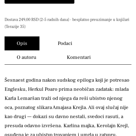
Dostava 249,00 RSD (2–5 radnih dana) · besplatno preuzimanje u knjižari
(Terazije 35)
Opis
Podaci
O autoru
Komentari
Šesnaest godina nakon sudskog epiloga koji je potresao
Englesku, Herkul Poaro prima neobičan zadatak: mlada
Karla Lemaršan traži od njega da reši ubistvo njenog
oca, poznatog slikara Amajasa Krejla. Ali ovaj slučaj nije
kao drugi — dokazi su davno nestali, svedoci rasuti, a
presuda odavno izvršena. Karlina majka, Kerolajn Krejl,
osuđena je za ubistvo trovanjem i umrla u zatvoru,