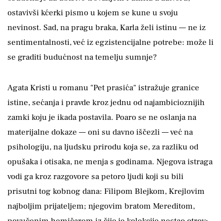
ostavivši kćerki pismo u kojem se kune u svoju
nevinost. Sad, na pragu braka, Karla želi istinu — ne iz
sentimentalnosti, već iz egzistencijalne potrebe: može li
se graditi budućnost na temelju sumnje?
Agata Kristi u romanu "Pet prasića" istražuje granice
istine, sećanja i pravde kroz jednu od najambicioznijih
zamki koju je ikada postavila. Poaro se ne oslanja na
materijalne dokaze — oni su davno iščezli — već na
psihologiju, na ljudsku prirodu koja se, za razliku od
opušaka i otisaka, ne menja s godinama. Njegova istraga
vodi ga kroz razgovore sa petoro ljudi koji su bili
prisutni tog kobnog dana: Filipom Blejkom, Krejlovim
najboljim prijateljem; njegovim bratom Mereditom,
povučenim hemičarem iz čije je kolekcije nestao otrov;