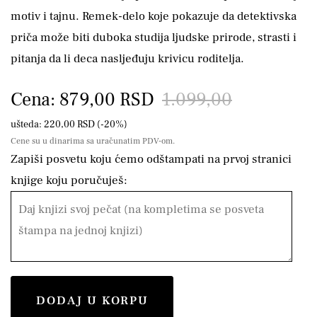
motiv i tajnu. Remek-delo koje pokazuje da detektivska
priča može biti duboka studija ljudske prirode, strasti i
pitanja da li deca nasljeđuju krivicu roditelja.
Cena: 879,00 RSD
1.099,00
ušteda: 220,00 RSD (-20%)
Cene su u dinarima sa uračunatim PDV-om.
Zapiši posvetu koju ćemo odštampati na prvoj stranici
knjige koju poručuješ:
DODAJ U KORPU