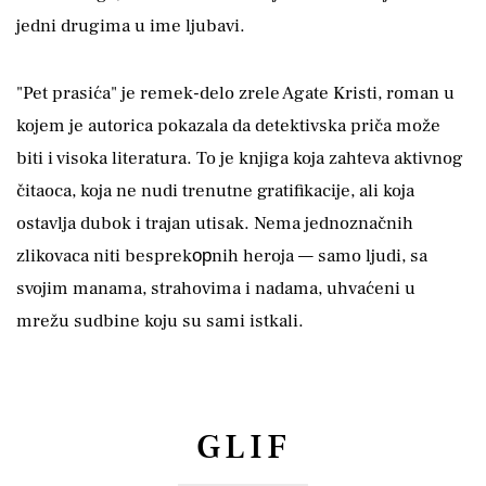
jedni drugima u ime ljubavi.
"Pet prasića" je remek-delo zrele Agate Kristi, roman u
kojem je autorica pokazala da detektivska priča može
biti i visoka literatura. To je knjiga koja zahteva aktivnog
čitaoca, koja ne nudi trenutne gratifikacije, ali koja
ostavlja dubok i trajan utisak. Nema jednoznačnih
zlikovaca niti besprekорnih heroja — samo ljudi, sa
svojim manama, strahovima i nadama, uhvaćeni u
mrežu sudbine koju su sami istkali.
GLIF