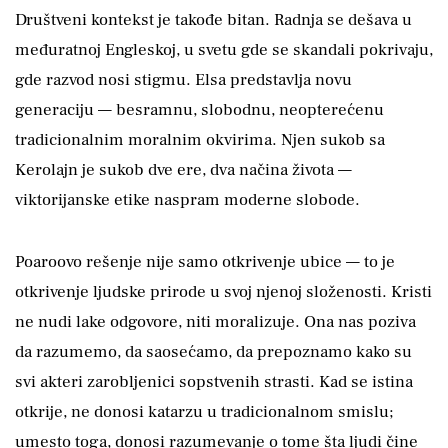
Društveni kontekst je takođe bitan. Radnja se dešava u
međuratnoj Engleskoj, u svetu gde se skandali pokrivaju,
gde razvod nosi stigmu. Elsa predstavlja novu
generaciju — besramnu, slobodnu, neopterećenu
tradicionalnim moralnim okvirima. Njen sukob sa
Kerolajn je sukob dve ere, dva načina života —
viktorijanske etike naspram moderne slobode.
Poaroovo rešenje nije samo otkrivenje ubice — to je
otkrivenje ljudske prirode u svoj njenoj složenosti. Kristi
ne nudi lake odgovore, niti moralizuje. Ona nas poziva
da razumemo, da saosećamo, da prepoznamo kako su
svi akteri zarobljenici sopstvenih strasti. Kad se istina
otkrije, ne donosi katarzu u tradicionalnom smislu;
umesto toga, donosi razumevanje o tome šta ljudi čine