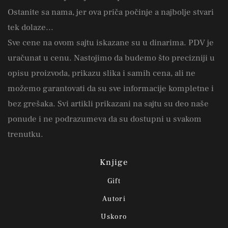
Ostanite sa nama, jer ova priča počinje a najbolje stvari
tek dolaze...
Sve cene na ovom sajtu iskazane su u dinarima. PDV je
uračunat u cenu. Nastojimo da budemo što precizniji u
opisu proizvoda, prikazu slika i samih cena, ali ne
možemo garantovati da su sve informacije kompletne i
bez grešaka. Svi artikli prikazani na sajtu su deo naše
ponude i ne podrazumeva da su dostupni u svakom
trenutku.
Knjige
Gift
Autori
Uskoro