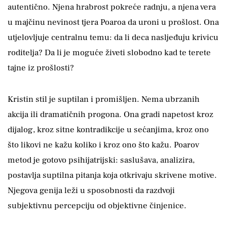
autentično. Njena hrabrost pokreće radnju, a njena vera
u majčinu nevinost tjera Poaroa da uroni u prošlost. Ona
utjelovljuje centralnu temu: da li deca nasljeđuju krivicu
roditelja? Da li je moguće živeti slobodno kad te terete
tajne iz prošlosti?
Kristin stil je suptilan i promišljen. Nema ubrzanih
akcija ili dramatičnih progona. Ona gradi napetost kroz
dijalog, kroz sitne kontradikcije u sećanjima, kroz ono
što likovi ne kažu koliko i kroz ono što kažu. Poarov
metod je gotovo psihijatrijski: saslušava, analizira,
postavlja suptilna pitanja koja otkrivaju skrivene motive.
Njegova genija leži u sposobnosti da razdvoji
subjektivnu percepciju od objektivne činjenice.