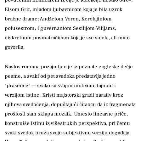
Elsom Grir, mladom ljubavnicom koja je bila uzrok
bračne drame; Andželom Voren, Kerolajiniom
polusestrom; i guvernantom Sesilijom Vilijams,
diskretnom posmatračicom koja je sve videla, ali malo
govorila.
Naslov romana pozajmljen je iz poznate engleske dečje
pesme, a svaki od pet svedoka predstavlja jedno
"prasence" — svako sa svojim motivom, tajnom i
verzijom istine. Kristi majstorski gradi narativ kroz
njihova svedočenja, dopuštajući čitaocu da iz fragmenata
prošlosti sam sklapa mozaik. Umesto linearne priče,
konstruiše istinu iz višestrukih perspektiva, pri čemu
svaki svedok pruža svoju subjektivnu verziju događaja.