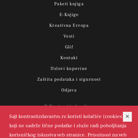
Paketi knjiga
E-Knjige
Kreativna Evropa
Vesti
Glif
Kontakt
Uslovi kupovine
Zaštita podataka i sigurnost
Odjava
© Kontrast izdavaštvo.
Sajt kontrastizdavastvo.rs koristi kolačiće (cookies)
koji ne sadrže lične podatke i služe radi poboljšanja
korisničkog iskustva veb stranice. Prisutnost na veb