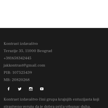
Kontrast izdavaštvo
Terazije 35, 11000 Beograd
+381658342445
jakkontrast@gmail.com
PIB: 107525439
MB: 20820268
Kontrast izdavaštvo čini grupa krajnjih entuzijasta koji
strastveno veruju da je dobra priča vrhunac duha.