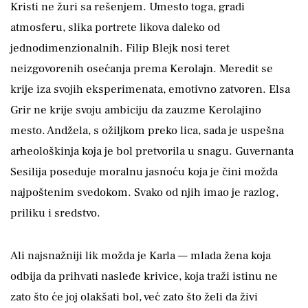
Kristi ne žuri sa rešenjem. Umesto toga, gradi
atmosferu, slika portrete likova daleko od
jednodimenzionalnih. Filip Blejk nosi teret
neizgovorenih osećanja prema Kerolajn. Meredit se
krije iza svojih eksperimenata, emotivno zatvoren. Elsa
Grir ne krije svoju ambiciju da zauzme Kerolajino
mesto. Andžela, s ožiljkom preko lica, sada je uspešna
arheološkinja koja je bol pretvorila u snagu. Guvernanta
Sesilija poseduje moralnu jasnoću koja je čini možda
najpoštenim svedokom. Svako od njih imao je razlog,
priliku i sredstvo.
Ali najsnažniji lik možda je Karla — mlada žena koja
odbija da prihvati nasleđe krivice, koja traži istinu ne
zato što će joj olakšati bol, već zato što želi da živi