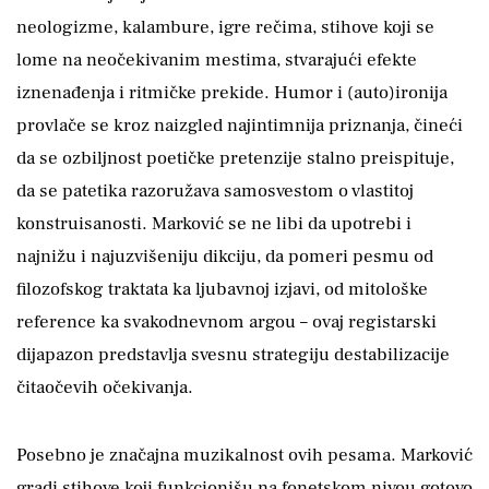
neologizme, kalambure, igre rečima, stihove koji se
lome na neočekivanim mestima, stvarajući efekte
iznenađenja i ritmičke prekide. Humor i (auto)ironija
provlače se kroz naizgled najintimnija priznanja, čineći
da se ozbiljnost poetičke pretenzije stalno preispituje,
da se patetika razoružava samosvestom o vlastitoj
konstruisanosti. Marković se ne libi da upotrebi i
najnižu i najuzvišeniju dikciju, da pomeri pesmu od
filozofskog traktata ka ljubavnoj izjavi, od mitološke
reference ka svakodnevnom argou – ovaj registarski
dijapazon predstavlja svesnu strategiju destabilizacije
čitaočevih očekivanja.
Posebno je značajna muzikalnost ovih pesama. Marković
gradi stihove koji funkcionišu na fonetskom nivou gotovo