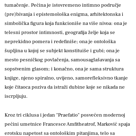
tumačenje. Pećina je istovremeno intimno područje
(pre)bivanja i epistemološka enigma, arhitektonska i
simbolička figura koja funkcioniše na više nivoa: ona je
telesni prostor intimnosti, geografija želje koja se
neprekidno pomera i redefiniše; ona je ontološka
šupljina u kojoj se subjekt konstituiše i gubi; ona je
mesto pesničkog povlačenja, samousaglašavanja sa
sopstvenim glasom; i konačno, ona je sama struktura
knjige, njeno spiralno, uvijeno, samorefleksivno tkanje
koje čitaoca poziva da istraži dubine koje se nikada ne
iscrpljuju.
Kroz tri ciklusa i jedan "Praefatio" posvećen modernoj
pećini umetnice Francesce Amfitheatrof, Marković spaja
erotsku napetost sa ontološkim pitanjima, telo sa