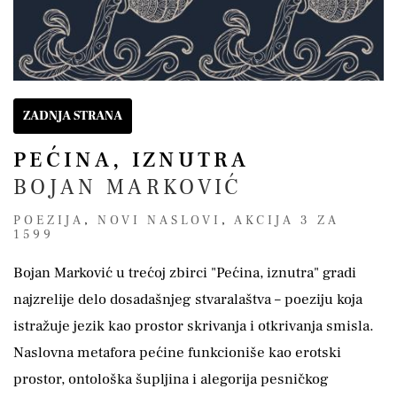
ZADNJA STRANA
PEĆINA, IZNUTRA
BOJAN MARKOVIĆ
POEZIJA
,
NOVI NASLOVI
,
AKCIJA 3 ZA
1599
Bojan Marković u trećoj zbirci "Pećina, iznutra" gradi
najzrelije delo dosadašnjeg stvaralaštva – poeziju koja
istražuje jezik kao prostor skrivanja i otkrivanja smisla.
Naslovna metafora pećine funkcioniše kao erotski
prostor, ontološka šupljina i alegorija pesničkog