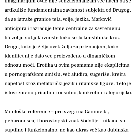
imaginarijum ovde nije senzacionalizam već način da se
artikuliše fundamentalna zavisnost subjekta od Drugog,
da se istraže granice tela, volje, jezika. Marković
anticipira i razrađuje teme centralne za savremenu
filozofiju subjektivnosti: kako se Ja konstituiše kroz
Drugo, kako je želja uvek želja za priznanjem, kako
identitet nije dato već proizvođeno u dinamičkom
odnosu moći. Erotika u ovim pesmama nije eksplicitna
u pornografskom smislu, već aludira, sugeriše, kreira
napetost kroz metaforički jezik i ritamske figure. Telo je
istovremeno prisutno i odsutno, konkretno i alegorijsko.
Mitološke reference – pre svega na Ganimeda,
peharonosca, i horoskopski znak Vodolije – utkane su
suptilno i funkcionalno, ne kao ukras već kao dubinska