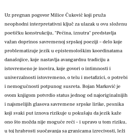
Uz pregnan pogovor Milice Ćuković koji pruža
neophodni interpretativni ključ za ulazak u ovu složenu
poetičku konstrukciju, "Pećina, iznutra" predstavlja
važan doprinos savremenoj srpskoj poeziji – delo koje
problematizuje jezik u epistemološkim koordinatama
današnjice, koje nastavlja avangardnu tradiciju a
istovremeno je inovira, koje govori o intimnosti i
univerzalnosti istovremeno, o telu i metafizici, o potrebi
i nemogućnosti potpunog susreta. Bojan Marković je
ovom knjigom potvrdio status jednog od najoriginalnijih
i najsmelijih glasova savremene srpske lirike, pesnika
koji svaki put iznova rizikuje u pokušaju da jezik kaže
ono što možda nije moguće reći – i upravo u tom riziku,
u toj hrabrosti suočavanja sa granicama izrecivosti, leži