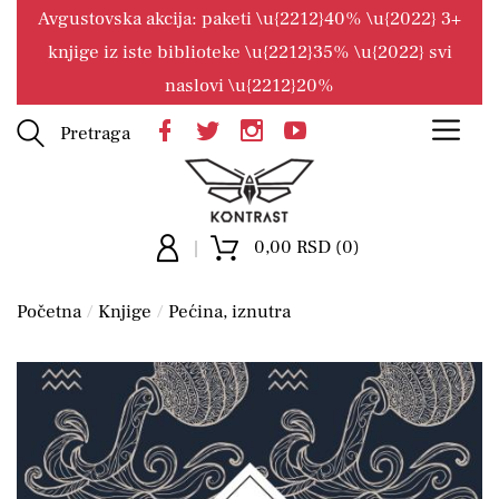
Avgustovska akcija: paketi \u{2212}40% \u{2022} 3+
knjige iz iste biblioteke \u{2212}35% \u{2022} svi
naslovi \u{2212}20%
Pretraga
0,00 RSD (0)
Početna
Knjige
Pećina, iznutra