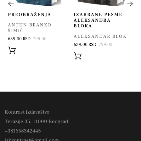
PREOBRAŽENJA
IZABRANE PESME
ALEKSANDRA
ANTUN BRANKO
BLOKA
ŠIMIĆ
ALEKSANDAR BLOK
639,00 RSD
799.00
639,00 RSD
799.00
Kontrast izdavaštvo
Terazije 35, 11000 Beograd
+381658342445
jakkontrast@gmail.com