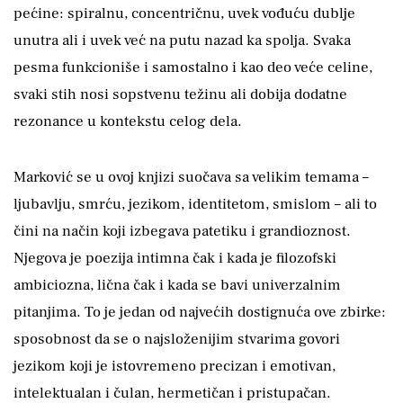
pećine: spiralnu, concentričnu, uvek vođuću dublje
unutra ali i uvek već na putu nazad ka spolja. Svaka
pesma funkcioniše i samostalno i kao deo veće celine,
svaki stih nosi sopstvenu težinu ali dobija dodatne
rezonance u kontekstu celog dela.
Marković se u ovoj knjizi suočava sa velikim temama –
ljubavlju, smrću, jezikom, identitetom, smislom – ali to
čini na način koji izbegava patetiku i grandioznost.
Njegova je poezija intimna čak i kada je filozofski
ambiciozna, lična čak i kada se bavi univerzalnim
pitanjima. To je jedan od najvećih dostignuća ove zbirke:
sposobnost da se o najsloženijim stvarima govori
jezikom koji je istovremeno precizan i emotivan,
intelektualan i čulan, hermetičan i pristupačan.