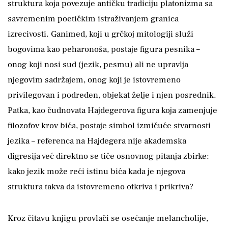
struktura koja povezuje antičku tradiciju platonizma sa
savremenim poetičkim istraživanjem granica
izrecivosti. Ganimed, koji u grčkoj mitologiji služi
bogovima kao peharonoša, postaje figura pesnika –
onog koji nosi sud (jezik, pesmu) ali ne upravlja
njegovim sadržajem, onog koji je istovremeno
privilegovan i podređen, objekat želje i njen posrednik.
Patka, kao čudnovata Hajdegerova figura koja zamenjuje
filozofov krov bića, postaje simbol izmičuće stvarnosti
jezika – referenca na Hajdegera nije akademska
digresija već direktno se tiče osnovnog pitanja zbirke:
kako jezik može reći istinu bića kada je njegova
struktura takva da istovremeno otkriva i prikriva?
Kroz čitavu knjigu provlači se osećanje melancholije,