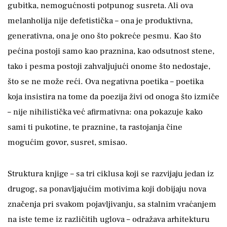
gubitka, nemogućnosti potpunog susreta. Ali ova
melanholija nije defetistička – ona je produktivna,
generativna, ona je ono što pokreće pesmu. Kao što
pećina postoji samo kao praznina, kao odsutnost stene,
tako i pesma postoji zahvaljujući onome što nedostaje,
što se ne može reći. Ova negativna poetika – poetika
koja insistira na tome da poezija živi od onoga što izmiče
– nije nihilistička već afirmativna: ona pokazuje kako
sami ti pukotine, te praznine, ta rastojanja čine
mogućim govor, susret, smisao.
Struktura knjige – sa tri ciklusa koji se razvijaju jedan iz
drugog, sa ponavljajućim motivima koji dobijaju nova
značenja pri svakom pojavljivanju, sa stalnim vraćanjem
na iste teme iz različitih uglova – odražava arhitekturu