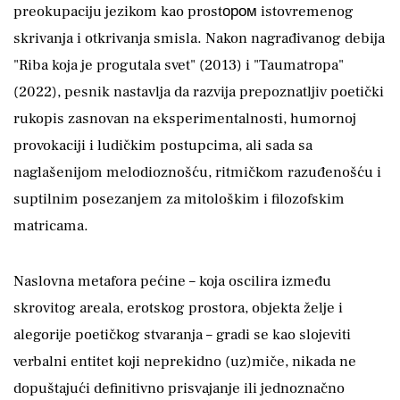
preokupaciju jezikom kao prostором istovremenog
skrivanja i otkrivanja smisla. Nakon nagrađivanog debija
"Riba koja je progutala svet" (2013) i "Taumatropa"
(2022), pesnik nastavlja da razvija prepoznatljiv poetički
rukopis zasnovan na eksperimentalnosti, humornoj
provokaciji i ludičkim postupcima, ali sada sa
naglašenijom melodioznošću, ritmičkom razuđenošću i
suptilnim posezanjem za mitološkim i filozofskim
matricama.
Naslovna metafora pećine – koja oscilira između
skrovitog areala, erotskog prostora, objekta želje i
alegorije poetičkog stvaranja – gradi se kao slojeviti
verbalni entitet koji neprekidno (uz)miče, nikada ne
dopuštajući definitivno prisvajanje ili jednoznačno