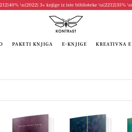
2212}40% \u{2022} 3+ knjige iz iste biblioteke \u{2212}35% \
O
PAKETI KNJIGA
E-KNJIGE
KREATIVNA 