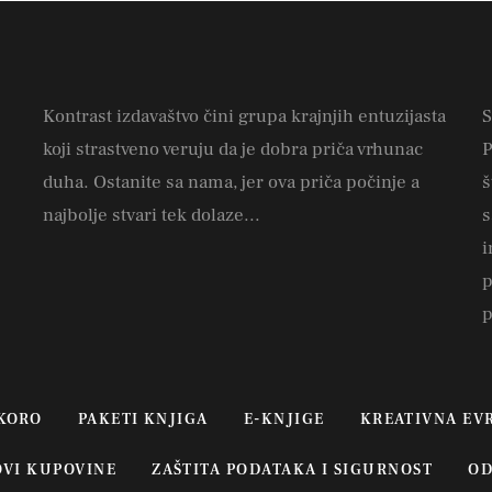
Kontrast izdavaštvo čini grupa krajnjih entuzijasta
S
koji strastveno veruju da je dobra priča vrhunac
P
duha. Ostanite sa nama, jer ova priča počinje a
š
najbolje stvari tek dolaze...
s
i
p
p
KORO
PAKETI KNJIGA
E-KNJIGE
KREATIVNA EV
OVI KUPOVINE
ZAŠTITA PODATAKA I SIGURNOST
OD