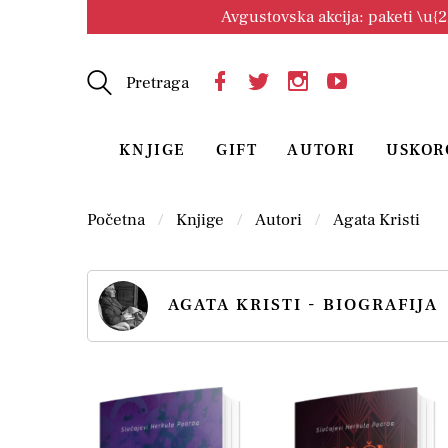
Avgustovska akcija: paketi \u{
Pretraga
KNJIGE
GIFT
AUTORI
USKOR
Početna
Knjige
Autori
Agata Kristi
AGATA KRISTI - BIOGRAFIJA