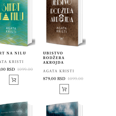
RT NA NILU
UBISTVO
RODŽERA
ATA KRISTI
AKROJDA
,00 RSD
1099.00
AGATA KRISTI
879,00 RSD
1099.00