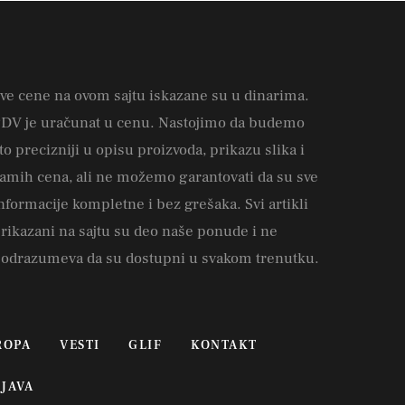
ve cene na ovom sajtu iskazane su u dinarima.
DV je uračunat u cenu. Nastojimo da budemo
to precizniji u opisu proizvoda, prikazu slika i
amih cena, ali ne možemo garantovati da su sve
nformacije kompletne i bez grešaka. Svi artikli
rikazani na sajtu su deo naše ponude i ne
odrazumeva da su dostupni u svakom trenutku.
ROPA
VESTI
GLIF
KONTAKT
JAVA