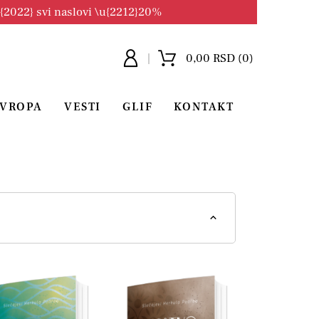
u{2022} svi naslovi \u{2212}20%
0,00 RSD (0)
EVROPA
VESTI
GLIF
KONTAKT