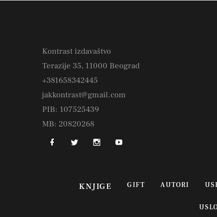
Kontrast izdavaštvo
Terazije 35, 11000 Beograd
+381658342445
jakkontrast@gmail.com
PIB: 107525439
MB: 20820268
GIFT
AUTORI
US
KNJIGE
USL