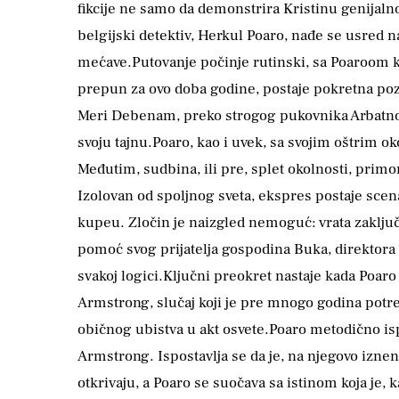
fikcije ne samo da demonstrira Kristinu genijalno
belgijski detektiv, Herkul Poaro, nađe se usred 
mećave.Putovanje počinje rutinski, sa Poaroom ko
prepun za ovo doba godine, postaje pokretna pozo
Meri Debenam, preko strogog pukovnika Arbatnot
svoju tajnu.Poaro, kao i uvek, sa svojim oštrim 
Međutim, sudbina, ili pre, splet okolnosti, prim
Izolovan od spoljnog sveta, ekspres postaje sce
kupeu. Zločin je naizgled nemoguć: vrata zaključ
pomoć svog prijatelja gospodina Buka, direktora
svakoj logici.Ključni preokret nastaje kada Poaro 
Armstrong, slučaj koji je pre mnogo godina potr
običnog ubistva u akt osvete.Poaro metodično isp
Armstrong. Ispostavlja se da je, na njegovo iznen
otkrivaju, a Poaro se suočava sa istinom koja je, 