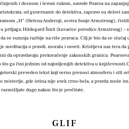
činjenih i desnom i levom rukom, navode Poaroa na zapanjujuć
aristokrata, od guvernante do detektiva, zapravo su delovi sa
amom „H“ (Helena Andrenji, sestra Sonje Armstrong), čistili
prtljagu Hildegard Šmit (kuvarice porodice Armstrong) – svi
ili da se sumnja razbije na više pravaca. Cilj je bio da se slu
je meditacija o pravdi, moralu i osveti. Kristijeva nas tera da
uozni da opravdavaju prekoračenje zakonskih granica. Poaroov
 što ga čini jednim od najvoljenijih detektiva u književnosti.
storski preveden tekst koji verno prenosi atmosferu i stil 
misterije, gde istina nije uvek crno-bela, a pravda može imat
 razmišljate dugo nakon što je pročitate.
GLIF