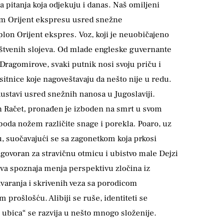
a pitanja koja odjekuju i danas. Naš omiljeni
nom Orijent ekspresu usred snežne
plon Orijent ekspres. Voz, koji je neuobičajeno
ruštvenih slojeva. Od mlade engleske guvernante
ragomirove, svaki putnik nosi svoju priču i
itnice koje nagoveštavaju da nešto nije u redu.
austavi usred snežnih nanosa u Jugoslaviji.
in Račet, pronađen je izboden na smrt u svom
boda nožem različite snage i porekla. Poaro, uz
, suočavajući se sa zagonetkom koja prkosi
odgovoran za stravičnu otmicu i ubistvo male Dejzi
va spoznaja menja perspektivu zločina iz
tvaranja i skrivenih veza sa porodicom
prošlošću. Alibiji se ruše, identiteti se
je ubica“ se razvija u nešto mnogo složenije.