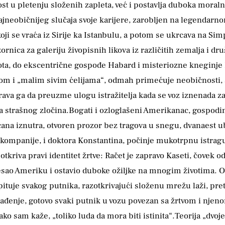
st u pletenju složenih zapleta, već i postavlja duboka moraln
najneobičnijeg slučaja svoje karijere, zarobljen na legendar
ji se vraća iz Sirije ka Istanbulu, a potom se ukrcava na Sim
rnica za galeriju živopisnih likova iz različitih zemalja i d
a, do ekscentrične gospođe Habard i misteriozne kneginje D
okom i „malim sivim ćelijama“, odmah primećuje neobičnosti, s
orava ga da preuzme ulogu istražitelja kada se voz iznenada z
na strašnog zločina.Bogati i ozloglašeni Amerikanac, gospod
ana iznutra, otvoren prozor bez tragova u snegu, dvanaest u
 kompanije, i doktora Konstantina, počinje mukotrpnu istragu
otkriva pravi identitet žrtve: Račet je zapravo Kaseti, čovek 
esao Ameriku i ostavio duboke ožiljke na mnogim životima. O
ituje svakog putnika, razotkrivajući složenu mrežu laži, pre
ađenje, gotovo svaki putnik u vozu povezan sa žrtvom i njenom 
kako sam kaže, „toliko luda da mora biti istinita“.Teorija „dvo