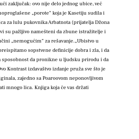
i zaključak: ovo nije delo jednog ubice, već
moproglašene „porote“ koja je Kasetiju sudila i
ca za lulu pukovnika Arbatnota (prijatelja Džona
 su pažljivo namešteni da zbune istražitelje i
čaj učini „nemogućim“ za rešavanje.„Ubistvo u
 preispitamo sopstvene definicije dobra i zla, i da
a sposobnost da pronikne u ljudsku prirodu i da
Ovo Kontrast izdavaštvo izdanje pruža sve što je
originala, zajedno sa Poaroovom neponovljivom
i mnogo lica. Knjiga koja će vas držati