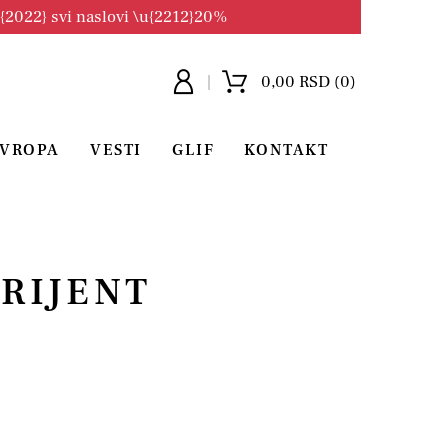
u{2022} svi naslovi \u{2212}20%
0,00 RSD (0)
EVROPA
VESTI
GLIF
KONTAKT
RIJENT