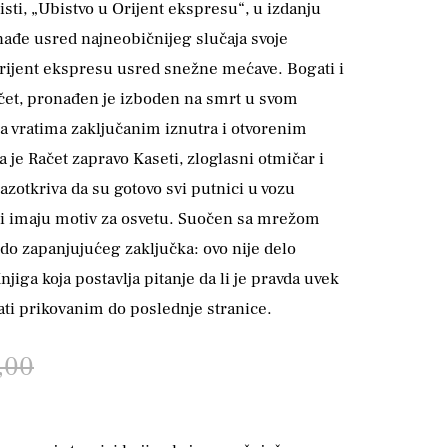
sti, „Ubistvo u Orijent ekspresu“, u izdanju
nađe usred najneobičnijeg slučaja svoje
rijent ekspresu usred snežne mećave. Bogati i
čet, pronađen je izboden na smrt u svom
a vratima zaključanim iznutra i otvorenim
 je Račet zapravo Kaseti, zloglasni otmičar i
azotkriva da su gotovo svi putnici u vozu
 i imaju motiv za osvetu. Suočen sa mrežom
i do zapanjujućeg zaključka: ovo nije delo
jiga koja postavlja pitanje da li je pravda uvek
žati prikovanim do poslednje stranice.
,00