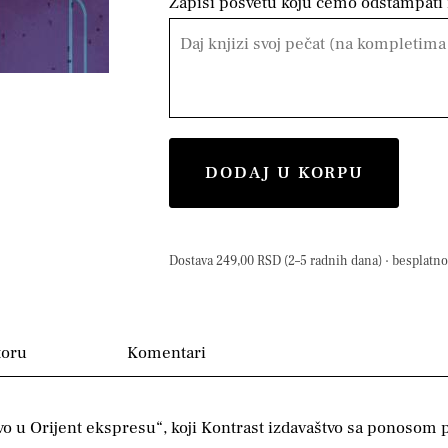
Zapiši posvetu koju ćemo odštampati n
DODAJ U KORPU
Dostava 249,00 RSD (2–5 radnih dana) · besplatno 
toru
Komentari
vo u Orijent ekspresu“, koji Kontrast izdavaštvo sa ponosom