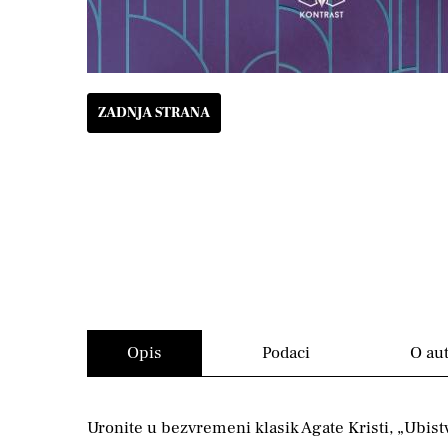
ZADNJA STRANA
Opis
Podaci
O au
Uronite u bezvremeni klasik Agate Kristi, „Ubist