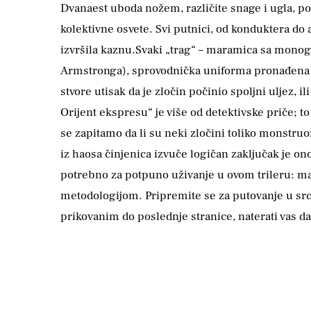
Dvanaest uboda nožem, različite snage i ugla, po
kolektivne osvete. Svi putnici, od konduktera do 
izvršila kaznu.Svaki „trag“ – maramica sa monogr
Armstronga), sprovodnička uniforma pronađena u 
stvore utisak da je zločin počinio spoljni uljez, 
Orijent ekspresu“ je više od detektivske priče; to 
se zapitamo da li su neki zločini toliko monstr
iz haosa činjenica izvuče logičan zaključak je ono
potrebno za potpuno uživanje u ovom trileru: maj
metodologijom. Pripremite se za putovanje u srce 
prikovanim do poslednje stranice, naterati vas da