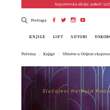
Avgustovska akcija: paketi \u{
Pretraga
KNJIGE
GIFT
AUTORI
USKOR
Početna
Knjige
Ubistvo u Orijent ekspres