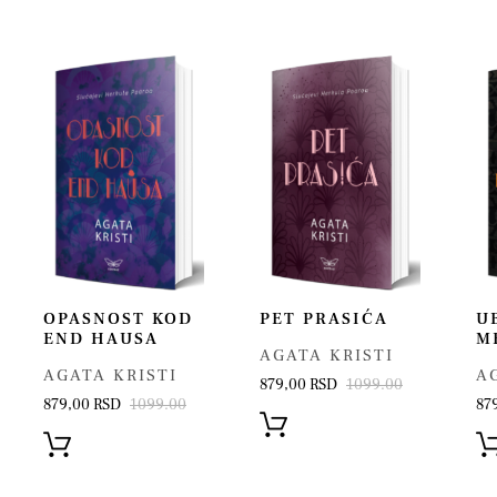
OPASNOST KOD
PET PRASIĆA
U
END HAUSA
M
AGATA KRISTI
AGATA KRISTI
A
879,00 RSD
1099.00
879,00 RSD
1099.00
87