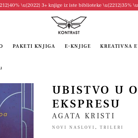
2212}40% \u{2022} 3+ knjige iz iste biblioteke \u{2212}35% \
O
PAKETI KNJIGA
E-KNJIGE
KREATIVNA 
u
UBISTVO U O
EKSPRESU
AGATA KRISTI
NOVI NASLOVI
,
TRILERI