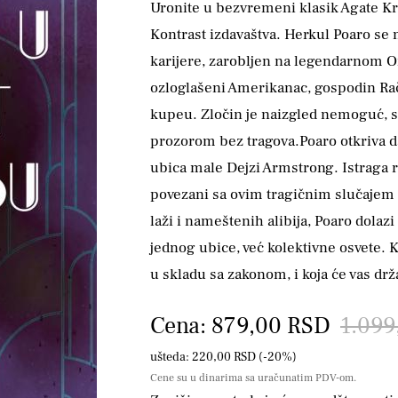
Uronite u bezvremeni klasik Agate Kri
Kontrast izdavaštva. Herkul Poaro se 
karijere, zarobljen na legendarnom O
ozloglašeni Amerikanac, gospodin Ra
kupeu. Zločin je naizgled nemoguć, s
prozorom bez tragova.Poaro otkriva da
ubica male Dejzi Armstrong. Istraga r
povezani sa ovim tragičnim slučajem
laži i nameštenih alibija, Poaro dolaz
jednog ubice, već kolektivne osvete. Kn
u skladu sa zakonom, i koja će vas dr
Cena: 879,00 RSD
1.099
ušteda: 220,00 RSD (-20%)
Cene su u dinarima sa uračunatim PDV-om.