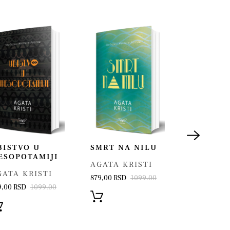
BISTVO U
SMRT NA NILU
UBISTV
ESOPOTAMIJI
RODŽER
AGATA KRISTI
AKROJD
GATA KRISTI
879,00 RSD
1099.00
AGATA K
9,00 RSD
1099.00
879,00 RSD