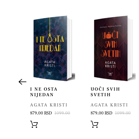
Akcija!
I NE OSTA
UOČI SVIH
GATE
NIJEDAN
SVETIH
0%
AGATA KRISTI
AGATA KRISTI
879,00 RSD
1099.00
879,00 RSD
1099.00
STI
4396.00