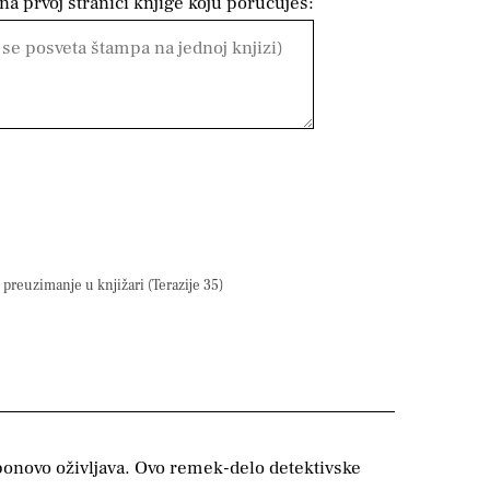
a prvoj stranici knjige koju poručuješ:
preuzimanje u knjižari (Terazije 35)
 ponovo oživljava. Ovo remek-delo detektivske