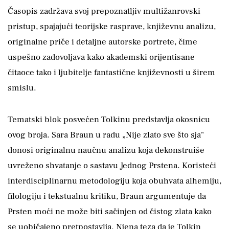
Časopis zadržava svoj prepoznatljiv multižanrovski
pristup, spajajući teorijske rasprave, književnu analizu,
originalne priče i detaljne autorske portrete, čime
uspešno zadovoljava kako akademski orijentisane
čitaoce tako i ljubitelje fantastične književnosti u širem
smislu.
Tematski blok posvećen Tolkinu predstavlja okosnicu
ovog broja. Sara Braun u radu „Nije zlato sve što sja"
donosi originalnu naučnu analizu koja dekonstruiše
uvreženo shvatanje o sastavu Jednog Prstena. Koristeći
interdisciplinarnu metodologiju koja obuhvata alhemiju,
filologiju i tekstualnu kritiku, Braun argumentuje da
Prsten moći ne može biti sačinjen od čistog zlata kako
se uobičajeno pretpostavlja. Njena teza da je Tolkin