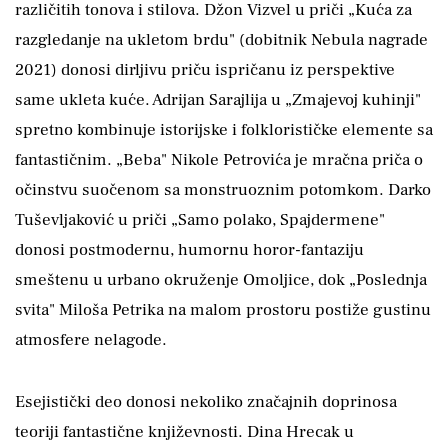
različitih tonova i stilova. Džon Vizvel u priči „Kuća za
razgledanje na ukletom brdu" (dobitnik Nebula nagrade
2021) donosi dirljivu priču ispričanu iz perspektive
same ukleta kuće. Adrijan Sarajlija u „Zmajevoj kuhinji"
spretno kombinuje istorijske i folklorističke elemente sa
fantastičnim. „Beba" Nikole Petrovića je mračna priča o
očinstvu suočenom sa monstruoznim potomkom. Darko
Tuševljaković u priči „Samo polako, Spajdermene"
donosi postmodernu, humornu horor-fantaziju
smeštenu u urbano okruženje Omoljice, dok „Poslednja
svita" Miloša Petrika na malom prostoru postiže gustinu
atmosfere nelagode.
Esejistički deo donosi nekoliko značajnih doprinosa
teoriji fantastične književnosti. Dina Hrecak u