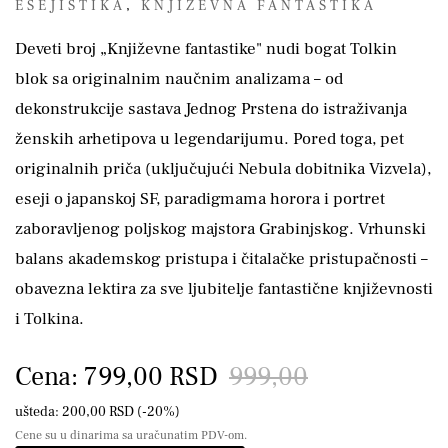
ESEJISTIKA
,
KNJIŽEVNA FANTASTIKA
Deveti broj „Književne fantastike" nudi bogat Tolkin
blok sa originalnim naučnim analizama – od
dekonstrukcije sastava Jednog Prstena do istraživanja
ženskih arhetipova u legendarijumu. Pored toga, pet
originalnih priča (uključujući Nebula dobitnika Vizvela),
eseji o japanskoj SF, paradigmama horora i portret
zaboravljenog poljskog majstora Grabinjskog. Vrhunski
balans akademskog pristupa i čitalačke pristupačnosti –
obavezna lektira za sve ljubitelje fantastične književnosti
i Tolkina.
Cena: 799,00 RSD
999,00
ušteda: 200,00 RSD (-20%)
Cene su u dinarima sa uračunatim PDV-om.