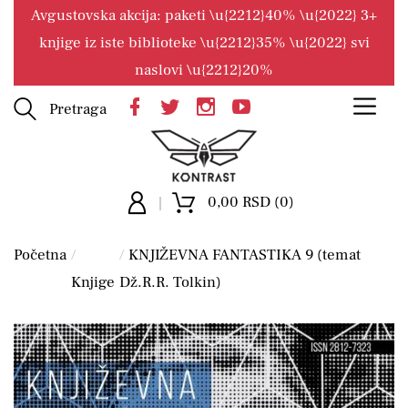
Avgustovska akcija: paketi \u{2212}40% \u{2022} 3+
knjige iz iste biblioteke \u{2212}35% \u{2022} svi
naslovi \u{2212}20%
Pretraga
0,00 RSD (0)
Početna
KNJIŽEVNA FANTASTIKA 9 (temat
Knjige
Dž.R.R. Tolkin)