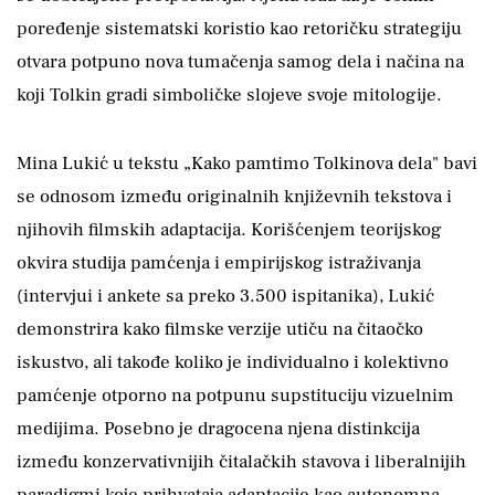
poređenje sistematski koristio kao retoričku strategiju
otvara potpuno nova tumačenja samog dela i načina na
koji Tolkin gradi simboličke slojeve svoje mitologije.
Mina Lukić u tekstu „Kako pamtimo Tolkinova dela" bavi
se odnosom između originalnih književnih tekstova i
njihovih filmskih adaptacija. Korišćenjem teorijskog
okvira studija pamćenja i empirijskog istraživanja
(intervjui i ankete sa preko 3.500 ispitanika), Lukić
demonstrira kako filmske verzije utiču na čitaočko
iskustvo, ali takođe koliko je individualno i kolektivno
pamćenje otporno na potpunu supstituciju vizuelnim
medijima. Posebno je dragocena njena distinkcija
između konzervativnijih čitalačkih stavova i liberalnijih
paradigmi koje prihvatają adaptacije kao autonomna