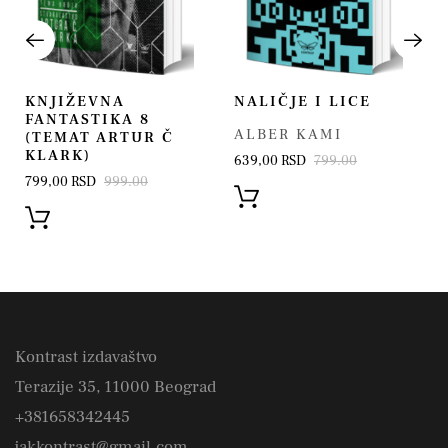
KNJIŽEVNA
NALIČJE I LICE
FANTASTIKA 8
ALBER KAMI
(TEMAT ARTUR Č
KLARK)
639,00 RSD
799.00
799,00 RSD
999.00
Kontrast izdavaštvo
Terazije 35, 11000 Beograd
+381658342445
jakkontrast@gmail.com