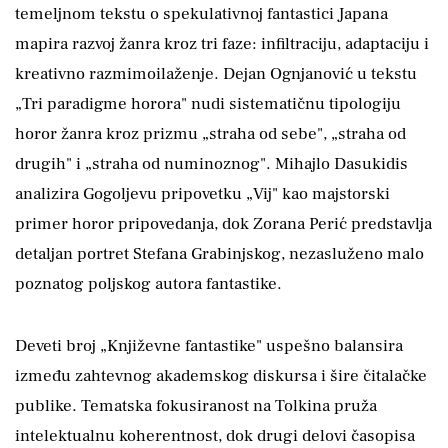
temeljnom tekstu o spekulativnoj fantastici Japana
mapira razvoj žanra kroz tri faze: infiltraciju, adaptaciju i
kreativno razmimoilaženje. Dejan Ognjanović u tekstu
„Tri paradigme horora" nudi sistematičnu tipologiju
horor žanra kroz prizmu „straha od sebe", „straha od
drugih" i „straha od numinoznog". Mihajlo Dasukidis
analizira Gogoljevu pripovetku „Vij" kao majstorski
primer horor pripovedanja, dok Zorana Perić predstavlja
detaljan portret Stefana Grabinjskog, nezasluženo malo
poznatog poljskog autora fantastike.
Deveti broj „Književne fantastike" uspešno balansira
između zahtevnog akademskog diskursa i šire čitalačke
publike. Tematska fokusiranost na Tolkina pruža
intelektualnu koherentnost, dok drugi delovi časopisa