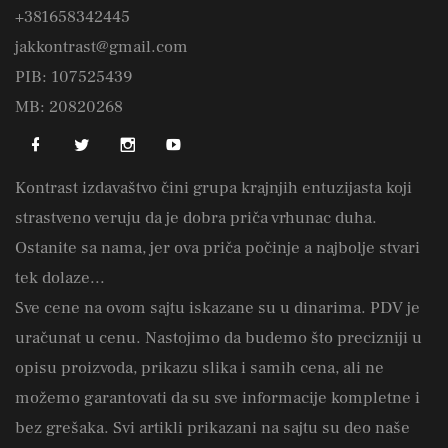
+381658342445
jakkontrast@gmail.com
PIB: 107525439
MB: 20820268
Kontrast izdavaštvo čini grupa krajnjih entuzijasta koji
strastveno veruju da je dobra priča vrhunac duha.
Ostanite sa nama, jer ova priča počinje a najbolje stvari
tek dolaze...
Sve cene na ovom sajtu iskazane su u dinarima. PDV je
uračunat u cenu. Nastojimo da budemo što precizniji u
opisu proizvoda, prikazu slika i samih cena, ali ne
možemo garantovati da su sve informacije kompletne i
bez grešaka. Svi artikli prikazani na sajtu su deo naše