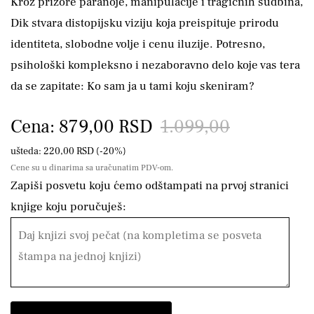
Kroz prizore paranoje, manipulacije i tragičnih sudbina,
Dik stvara distopijsku viziju koja preispituje prirodu
identiteta, slobodne volje i cenu iluzije. Potresno,
psihološki kompleksno i nezaboravno delo koje vas tera
da se zapitate: Ko sam ja u tami koju skeniram?
Cena: 879,00 RSD
1.099,00
ušteda: 220,00 RSD (-20%)
Cene su u dinarima sa uračunatim PDV-om.
Zapiši posvetu koju ćemo odštampati na prvoj stranici
knjige koju poručuješ: