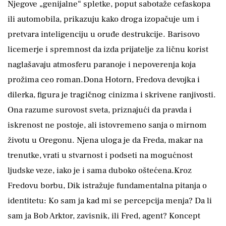
Njegove „genijalne“ spletke, poput sabotaže cefaskopa
ili automobila, prikazuju kako droga izopačuje um i
pretvara inteligenciju u oruđe destrukcije. Barisovo
licemerje i spremnost da izda prijatelje za ličnu korist
naglašavaju atmosferu paranoje i nepoverenja koja
prožima ceo roman.Dona Hotorn, Fredova devojka i
dilerka, figura je tragičnog cinizma i skrivene ranjivosti.
Ona razume surovost sveta, priznajući da pravda i
iskrenost ne postoje, ali istovremeno sanja o mirnom
životu u Oregonu. Njena uloga je da Freda, makar na
trenutke, vrati u stvarnost i podseti na mogućnost
ljudske veze, iako je i sama duboko oštećena.Kroz
Fredovu borbu, Dik istražuje fundamentalna pitanja o
identitetu: Ko sam ja kad mi se percepcija menja? Da li
sam ja Bob Arktor, zavisnik, ili Fred, agent? Koncept