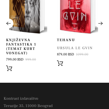
KNJIŽEVNA
TEHANU
FANTASTIKA 1
URSULA LE GVIN
(TEMAT KURT
VONEGAT)
879,00 RSD
1099.00
799,00 RSD
999.00
Kontrast izdavaštvo
Terazije 35, 11000 Beograd