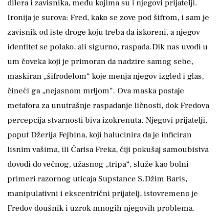
dilera i zavisnika, među kojima su i njegovi prijatelji.
Ironija je surova: Fred, kako se zove pod šifrom, i sam je
zavisnik od iste droge koju treba da iskoreni, a njegov
identitet se polako, ali sigurno, raspada.Dik nas uvodi u
um čoveka koji je primoran da nadzire samog sebe,
maskiran „šifrodelom“ koje menja njegov izgled i glas,
čineći ga „nejasnom mrljom“. Ova maska postaje
metafora za unutrašnje raspadanje ličnosti, dok Fredova
percepcija stvarnosti biva izokrenuta. Njegovi prijatelji,
poput Džerija Fejbina, koji halucinira da je inficiran
lisnim vašima, ili Čarlsa Freka, čiji pokušaj samoubistva
dovodi do večnog, užasnog „tripa“, služe kao bolni
primeri razornog uticaja Supstance S.Džim Baris,
manipulativni i ekscentrični prijatelj, istovremeno je
Fredov doušnik i uzrok mnogih njegovih problema.