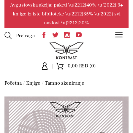
Avgustovska akcija: paketi \u{2212}40% \u{2022} 3+
knjige iz iste biblioteke \u{2212}35% \u{2022} svi
naslovi \u{2212}20%
Pretraga
0,00 RSD (0)
Početna
Knjige
Tamno skeniranje