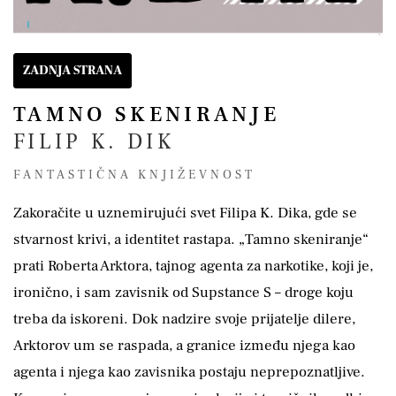
ZADNJA STRANA
TAMNO SKENIRANJE
FILIP K. DIK
FANTASTIČNA KNJIŽEVNOST
Zakoračite u uznemirujući svet Filipa K. Dika, gde se
stvarnost krivi, a identitet rastapa. „Tamno skeniranje“
prati Roberta Arktora, tajnog agenta za narkotike, koji je,
ironično, i sam zavisnik od Supstance S – droge koju
treba da iskoreni. Dok nadzire svoje prijatelje dilere,
Arktorov um se raspada, a granice između njega kao
agenta i njega kao zavisnika postaju neprepoznatljive.