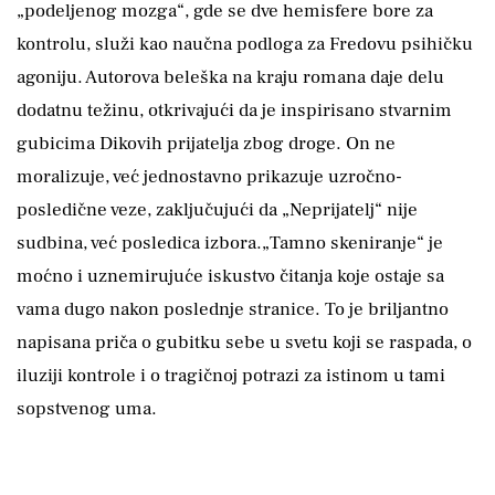
„podeljenog mozga“, gde se dve hemisfere bore za
kontrolu, služi kao naučna podloga za Fredovu psihičku
agoniju. Autorova beleška na kraju romana daje delu
dodatnu težinu, otkrivajući da je inspirisano stvarnim
gubicima Dikovih prijatelja zbog droge. On ne
moralizuje, već jednostavno prikazuje uzročno-
posledične veze, zaključujući da „Neprijatelj“ nije
sudbina, već posledica izbora.„Tamno skeniranje“ je
moćno i uznemirujuće iskustvo čitanja koje ostaje sa
vama dugo nakon poslednje stranice. To je briljantno
napisana priča o gubitku sebe u svetu koji se raspada, o
iluziji kontrole i o tragičnoj potrazi za istinom u tami
sopstvenog uma.