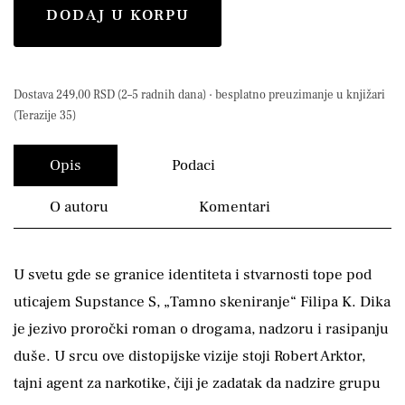
DODAJ U KORPU
Dostava 249,00 RSD (2–5 radnih dana) · besplatno preuzimanje u knjižari
(Terazije 35)
Opis
Podaci
O autoru
Komentari
U svetu gde se granice identiteta i stvarnosti tope pod
uticajem Supstance S, „Tamno skeniranje“ Filipa K. Dika
je jezivo proročki roman o drogama, nadzoru i rasipanju
duše. U srcu ove distopijske vizije stoji Robert Arktor,
tajni agent za narkotike, čiji je zadatak da nadzire grupu