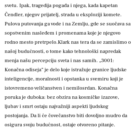
svetu. Ipak, tragedija pogađa i njega, kada kapetan
Čendler, njegov prijatelj, strada u eksploziji komete.
Pulova putovanja ga vode i na Zemlju, gde se suočava sa
sopstvenim nasleđem i promenama koje je njegovo
rodno mesto pretrpelo.Klark nas tera da se zamislimo o
našoj budućnosti, o tome kako tehnološki napredak
menja našu percepciju sveta i nas samih. „3001:
Konačna odiseja“ je delo koje istražuje granice ljudske
inteligencije, moralnosti i opstanka u svemiru koji je
istovremeno veličanstven i nemilosrdan. Konačna
poruka je duboka: bez obzira na kosmičke izazove,
ljubav i smrt ostaju najvažniji aspekti ljudskog
postojanja. Da li će čovečanstvo biti dovoljno mudro da
osigura svoju budućnost, ostaje otvoreno pitanje.