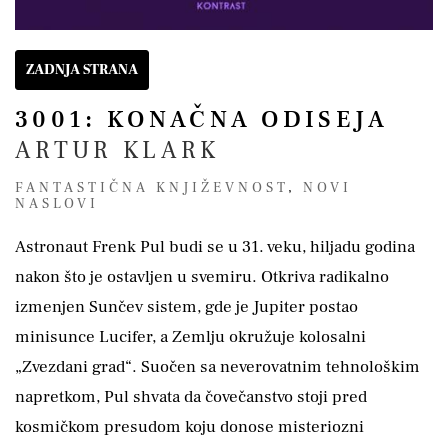
ZADNJA STRANA
3001: KONAČNA ODISEJA
ARTUR KLARK
FANTASTIČNA KNJIŽEVNOST
,
NOVI
NASLOVI
Astronaut Frenk Pul budi se u 31. veku, hiljadu godina
nakon što je ostavljen u svemiru. Otkriva radikalno
izmenjen Sunčev sistem, gde je Jupiter postao
minisunce Lucifer, a Zemlju okružuje kolosalni
„Zvezdani grad“. Suočen sa neverovatnim tehnološkim
napretkom, Pul shvata da čovečanstvo stoji pred
kosmičkom presudom koju donose misteriozni