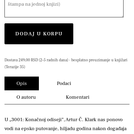
DODAJ U KORPU
Dostava 249,00 RSD (2–5 radnih dana) · besplatno preuzimanje u knjižari
(Terazije 35)
Opis
Podaci
O autoru
Komentari
U „3001: Konačnoj odiseji“, Artur Č. Klark nas ponovo
vodi na epsko putovanje, hiljadu godina nakon događaja