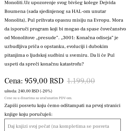
Monoliti.Uz upozorenje svog bivšeg kolege Dejvida
Boumena (sada sjedinjenog sa HAL-om unutar
Monolita), Pul prihvata opasnu misiju na Evropu. Mora
da isporuči program koji bi mogao da spase čovečanstvo
od Monolitove „presude“. „3001: Konačna odiseja“ je
uzbudljiva priča o opstanku, evoluciji i dubokim
pitanjima o ljudskoj sudbini u svemiru. Da li će Pul
uspeti da spreči konačnu katastrofu?
Cena: 959,00 RSD
1.199,00
ušteda: 240,00 RSD (-20%)
Cene su u dinarima sa uračunatim PDV-om.
Zapiši posvetu koju ćemo odštampati na prvoj stranici
knjige koju poručuješ: