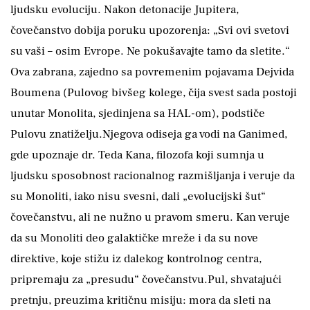
ljudsku evoluciju. Nakon detonacije Jupitera,
čovečanstvo dobija poruku upozorenja: „Svi ovi svetovi
su vaši – osim Evrope. Ne pokušavajte tamo da sletite.“
Ova zabrana, zajedno sa povremenim pojavama Dejvida
Boumena (Pulovog bivšeg kolege, čija svest sada postoji
unutar Monolita, sjedinjena sa HAL-om), podstiče
Pulovu znatiželju.Njegova odiseja ga vodi na Ganimed,
gde upoznaje dr. Teda Kana, filozofa koji sumnja u
ljudsku sposobnost racionalnog razmišljanja i veruje da
su Monoliti, iako nisu svesni, dali „evolucijski šut“
čovečanstvu, ali ne nužno u pravom smeru. Kan veruje
da su Monoliti deo galaktičke mreže i da su nove
direktive, koje stižu iz dalekog kontrolnog centra,
pripremaju za „presudu“ čovečanstvu.Pul, shvatajući
pretnju, preuzima kritičnu misiju: mora da sleti na