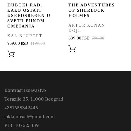
DUBOKI RAD:
THE ADVENTURES
KAKO OSTATI
OF SHERLOCK
USREDSREĐEN U
HOLMES
SVETU PUNOM
ARTUR KONAN
OMETANJA
DOJL
KAL NJUPORT
639,00 RSD
799.00
959,00 RSD
1199.00
Kontrast izdavaštvo
Terazije 35, 11000 Beograd
+381658342445
jakkontrast@gmail.com
PIB: 107525439