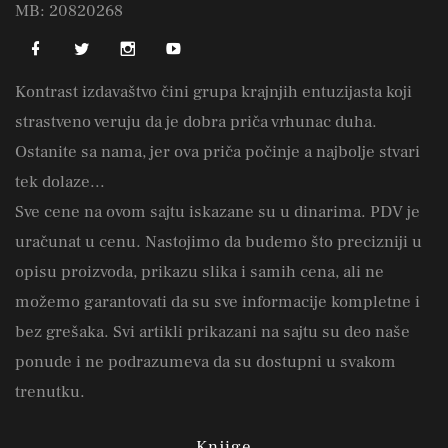
MB: 20820268
Kontrast izdavaštvo čini grupa krajnjih entuzijasta koji
strastveno veruju da je dobra priča vrhunac duha.
Ostanite sa nama, jer ova priča počinje a najbolje stvari
tek dolaze...
Sve cene na ovom sajtu iskazane su u dinarima. PDV je
uračunat u cenu. Nastojimo da budemo što precizniji u
opisu proizvoda, prikazu slika i samih cena, ali ne
možemo garantovati da su sve informacije kompletne i
bez grešaka. Svi artikli prikazani na sajtu su deo naše
ponude i ne podrazumeva da su dostupni u svakom
trenutku.
Knjige