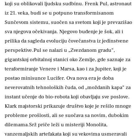
koji su oblikovali ljudsku sudbinu. Frenk Pul, astronaut
iz 21. veka, budi se u potpuno transformisanom
Sunčevom sistemu, suočen sa svetom koji je prevazišao
sva njegova očekivanja. Njegovo buđenje je šok, ali i
prilika da sagleda evoluciju čovečanstva iz jedinstvene
perspektive.Pul se nalazi u „Zvezdanom gradu“,
gigantskoj orbitalnoj stanici oko Zemlje, gde saznaje za
teraformiranje Venere i Marsa, kao i za Jupiter, koji je
postao minisunce Lucifer. Ova nova era je doba
neverovatnih tehnoloških čuda, od „moždanih kapa“ za
instant učenje do bio-robota koji obavljaju sve poslove.
Klark majstorski prikazuje društvo koje je rešilo mnoge
probleme prošlosti, ali se suočava sa novim, dubokim
dilemama.Srž priče leži u misteriji Monolita,
vanzemaljskih artefakata koji su vekovima usmeravali