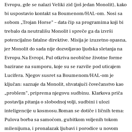
Evropu, gde se nalazi Veliki zid (još jedan Monolit), kako
bi uspostavio kontakt sa Boumenom/HAL-om. Nosi sa
sobom „Trojan Horse“ – data čip sa programima koji bi
trebalo da neutrališu Monolit i spreče ga da izvrši
potencijalno fatalne direktive. Misija je izuzetno opasna,
jer Monolit do sada nije dozvoljavao ljudska sletanja na
Evropu.Na Evropi, Pul otkriva neobične životne forme
bazirane na sumporu, koje su se razvile pod uticajem
Lucifera. Njegov susret sa Boumenom/HAL-om je
ključan: saznaje da Monolit, shvatajući čovečanstvo kao
„problem“, priprema njegovu sudbinu. Klarkova priča
postavlja pitanja o slobodnoj volji, sudbini i ulozi
inteligencije u kosmosu.Roman se dotiče i ličnih tema:
Pulova borba sa samoćom, gubitkom voljenih tokom
milenijuma, i pronalazak ljubavi i porodice u novom