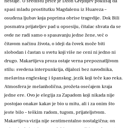
nestaje. U središtu priče je Džon Grejdijev pokušaj da
spasi mladu prostitutku Magdalenu iz Huareza –
osuđena ljubav koja poprima obrise tragedije. Dok Bili
posmatra prijateljev pad u opsesiju, čitalac shvata da se
ovde ne radi samo o spasavanju jedne žene, već o
čitavom načinu života, o ideji da čovek može biti
slobodan i častan u svetu koji više ne ceni ni jedno ni
drugo. Makartijeva proza ostaje verna prepoznatljivom
stilu: svedena interpunkcija, dijalozi bez navodnika,
mešavina engleskog i španskog, jezik koji teče kao reka.
Atmosfera je melanholična, prožeta osećajem kraja
jedne ere. Ovo je elegija za Zapadom koji nikada nije
postojao onakav kakav je bio u mitu, ali i za onim što
jeste bilo – teškim radom, tugom, prijateljstvom.
Makartijeva vizija nije sentimentalno nostalgična; on