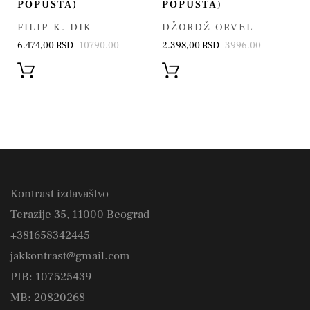
POPUSTA)
POPUSTA)
FILIP K. DIK
DŽORDŽ ORVEL
6.474,00 RSD
10790.00
2.398,00 RSD
3996.00
Kontrast izdavaštvo
Terazije 35, 11000 Beograd
+381658342445
jakkontrast@gmail.com
PIB: 107525439
MB: 20820268