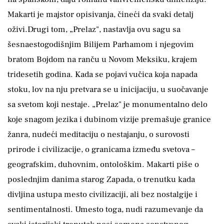
Makarti je majstor opisivanja, čineći da svaki detalj
oživi.Drugi tom, „Prelaz", nastavlja ovu sagu sa
šesnaestogodišnjim Bilijem Parhamom i njegovim
bratom Bojdom na ranču u Novom Meksiku, krajem
tridesetih godina. Kada se pojavi vučica koja napada
stoku, lov na nju pretvara se u inicijaciju, u suočavanje
sa svetom koji nestaje. „Prelaz" je monumentalno delo
koje snagom jezika i dubinom vizije premašuje granice
žanra, nudeći meditaciju o nestajanju, o surovosti
prirode i civilizacije, o granicama između svetova –
geografskim, duhovnim, ontološkim. Makarti piše o
poslednjim danima starog Zapada, o trenutku kada
divljina ustupa mesto civilizaciji, ali bez nostalgije i
sentimentalnosti. Umesto toga, nudi razumevanje da