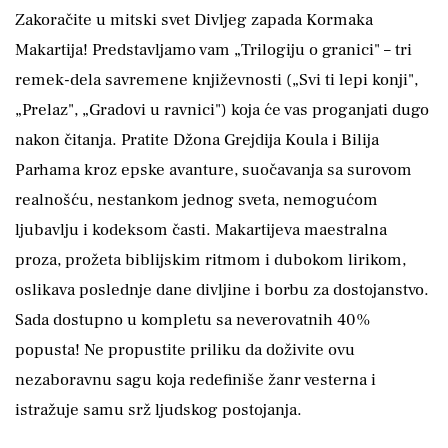
Zakoračite u mitski svet Divljeg zapada Kormaka
Makartija! Predstavljamo vam „Trilogiju o granici" – tri
remek-dela savremene književnosti („Svi ti lepi konji",
„Prelaz", „Gradovi u ravnici") koja će vas proganjati dugo
nakon čitanja. Pratite Džona Grejdija Koula i Bilija
Parhama kroz epske avanture, suočavanja sa surovom
realnošću, nestankom jednog sveta, nemogućom
ljubavlju i kodeksom časti. Makartijeva maestralna
proza, prožeta biblijskim ritmom i dubokom lirikom,
oslikava poslednje dane divljine i borbu za dostojanstvo.
Sada dostupno u kompletu sa neverovatnih 40%
popusta! Ne propustite priliku da doživite ovu
nezaboravnu sagu koja redefiniše žanr vesterna i
istražuje samu srž ljudskog postojanja.