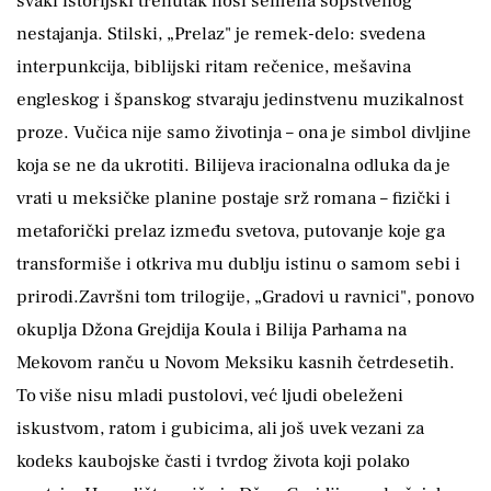
svaki istorijski trenutak nosi semena sopstvenog
nestajanja. Stilski, „Prelaz" je remek-delo: svedena
interpunkcija, biblijski ritam rečenice, mešavina
engleskog i španskog stvaraju jedinstvenu muzikalnost
proze. Vučica nije samo životinja – ona je simbol divljine
koja se ne da ukrotiti. Bilijeva iracionalna odluka da je
vrati u meksičke planine postaje srž romana – fizički i
metaforički prelaz između svetova, putovanje koje ga
transformiše i otkriva mu dublju istinu o samom sebi i
prirodi.Završni tom trilogije, „Gradovi u ravnici", ponovo
okuplja Džona Grejdija Koula i Bilija Parhama na
Mekovom ranču u Novom Meksiku kasnih četrdesetih.
To više nisu mladi pustolovi, već ljudi obeleženi
iskustvom, ratom i gubicima, ali još uvek vezani za
kodeks kaubojske časti i tvrdog života koji polako