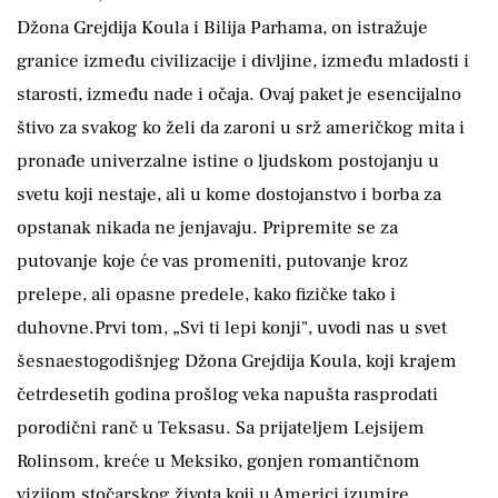
Džona Grejdija Koula i Bilija Parhama, on istražuje
granice između civilizacije i divljine, između mladosti i
starosti, između nade i očaja. Ovaj paket je esencijalno
štivo za svakog ko želi da zaroni u srž američkog mita i
pronađe univerzalne istine o ljudskom postojanju u
svetu koji nestaje, ali u kome dostojanstvo i borba za
opstanak nikada ne jenjavaju. Pripremite se za
putovanje koje će vas promeniti, putovanje kroz
prelepe, ali opasne predele, kako fizičke tako i
duhovne.Prvi tom, „Svi ti lepi konji", uvodi nas u svet
šesnaestogodišnjeg Džona Grejdija Koula, koji krajem
četrdesetih godina prošlog veka napušta rasprodati
porodični ranč u Teksasu. Sa prijateljem Lejsijem
Rolinsom, kreće u Meksiko, gonjen romantičnom
vizijom stočarskog života koji u Americi izumire.