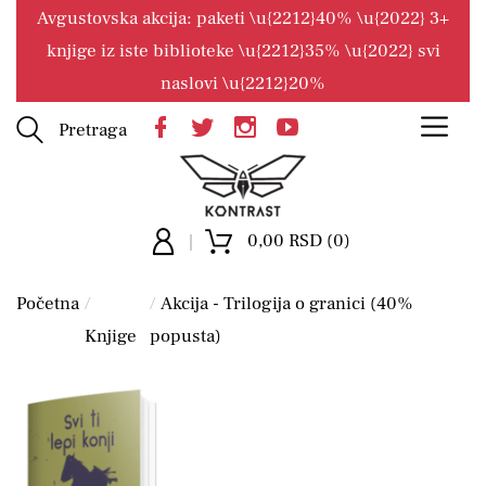
Avgustovska akcija: paketi \u{2212}40% \u{2022} 3+
knjige iz iste biblioteke \u{2212}35% \u{2022} svi
naslovi \u{2212}20%
Pretraga
0,00 RSD (0)
Početna
Akcija - Trilogija o granici (40%
Knjige
popusta)