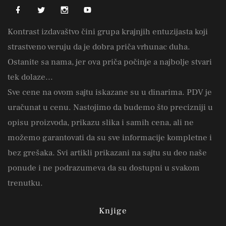
Kontrast izdavaštvo čini grupa krajnjih entuzijasta koji
strastveno veruju da je dobra priča vrhunac duha.
Ostanite sa nama, jer ova priča počinje a najbolje stvari
tek dolaze...
Sve cene na ovom sajtu iskazane su u dinarima. PDV je
uračunat u cenu. Nastojimo da budemo što precizniji u
opisu proizvoda, prikazu slika i samih cena, ali ne
možemo garantovati da su sve informacije kompletne i
bez grešaka. Svi artikli prikazani na sajtu su deo naše
ponude i ne podrazumeva da su dostupni u svakom
trenutku.
Knjige