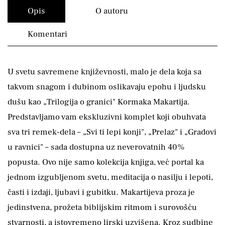
Opis
O autoru
Komentari
U svetu savremene književnosti, malo je dela koja sa
takvom snagom i dubinom oslikavaju epohu i ljudsku
dušu kao „Trilogija o granici" Kormaka Makartija.
Predstavljamo vam ekskluzivni komplet koji obuhvata
sva tri remek-dela – „Svi ti lepi konji", „Prelaz" i „Gradovi
u ravnici" – sada dostupna uz neverovatnih 40%
popusta. Ovo nije samo kolekcija knjiga, već portal ka
jednom izgubljenom svetu, meditacija o nasilju i lepoti,
časti i izdaji, ljubavi i gubitku. Makartijeva proza je
jedinstvena, prožeta biblijskim ritmom i surovošću
stvarnosti, a istovremeno lirski uzvišena. Kroz sudbine