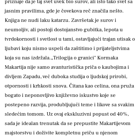
priznaje da je taj svet uvek bio surov, ali isto tako svet sa
jasnim pravilima, gde je čovekova reč značila nešto.
Knjiga ne nudi laku katarzu. Završetak je surov i
neumoljiv, ali postoji dostojanstvo gubitka, lepota u
tvrdokornosti i svetlost u tami, ostavljajući trajan utisak o
ljubavi koju nismo uspeli da zaštitimo i prijateljstvima
koja su nas izdržala.„Trilogija o granici" Kormaka
Makartija nije samo avanturistička priča o kaubojima i
divljem Zapadu, već duboka studija o ljudskoj prirobi,
otpornosti i krhkosti snova. Čitana kao celina, ona pruža
bogato i neponovljivo književno iskustvo koje se
postepeno razvija, produbljujući teme i likove sa svakim
sledećim tomom. Uz ovaj ekskluzivni popust od 40%,
sada je idealan trenutak da se prepustite Makartijevom
majstorstvu i doživite kompletnu priču u njenom