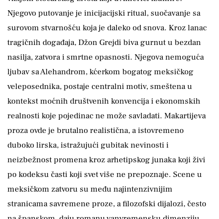
Njegovo putovanje je inicijacijski ritual, suočavanje sa
surovom stvarnošću koja je daleko od snova. Kroz lanac
tragičnih događaja, Džon Grejdi biva gurnut u bezdan
nasilja, zatvora i smrtne opasnosti. Njegova nemoguća
ljubav sa Alehandrom, kćerkom bogatog meksičkog
veleposednika, postaje centralni motiv, smeštena u
kontekst moćnih društvenih konvencija i ekonomskih
realnosti koje pojedinac ne može savladati. Makartijeva
proza ovde je brutalno realistična, a istovremeno
duboko lirska, istražujući gubitak nevinosti i
neizbežnost promena kroz arhetipskog junaka koji živi
po kodeksu časti koji svet više ne prepoznaje. Scene u
meksičkom zatvoru su među najintenzivnijim
stranicama savremene proze, a filozofski dijalozi, često
na španskom, daju romanu vanvremensku dimenziju.