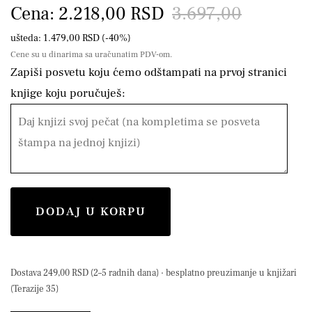
Cena: 2.218,00 RSD
3.697,00
ušteda: 1.479,00 RSD (-40%)
Cene su u dinarima sa uračunatim PDV-om.
Zapiši posvetu koju ćemo odštampati na prvoj stranici
knjige koju poručuješ:
DODAJ U KORPU
Dostava 249,00 RSD (2–5 radnih dana) · besplatno preuzimanje u knjižari
(Terazije 35)