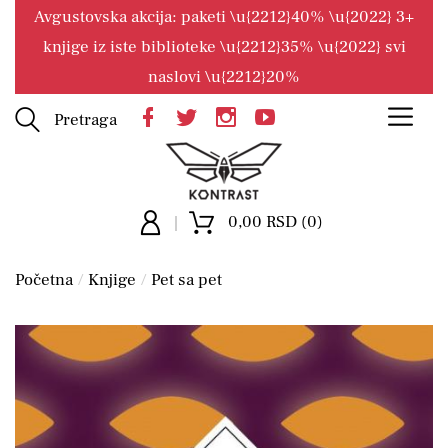
Avgustovska akcija: paketi \u{2212}40% \u{2022} 3+
knjige iz iste biblioteke \u{2212}35% \u{2022} svi
naslovi \u{2212}20%
Pretraga
0,00 RSD (0)
Početna
Knjige
Pet sa pet