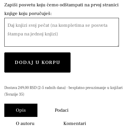
Zapiši posvetu koju ćemo odštampati na prvoj stranici
knjige koju poručuješ:
DODAJ U KORPU
Dostava 249,00 RSD (2–5 radnih dana) · besplatno preuzimanje u knjižari
(Terazije 35)
Opis
Podaci
O autoru
Komentari