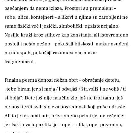
osećanjem da nema izlaza. Prostori su premaleni –
sobe, ulice, kontejneri – a likovi u njima su zarobljeni ne
samo fizički već i jezički, simbolički, egzistencijalno.
Nasilje kruži kroz stihove kao konstanta, ali istovremeno
postoji i nešto nežno – pokušaji bliskosti, makar osuđeni
na neuspeh, pokušaji razumevanja, makar
fragmentarni.
Finalna pesma donosi nežan obrt – obraćanje detetu,
„tebe biram jer si moja / i odvajaš / šta voliš i ne voliš / ti
si bolja". Dete još nije naučilo zlo, još ne trpi tamu, još
ne nosi teret svih slojeva posrednosti koji guše odrasle.
Ali to je tek mali mir, privremeno primirje, ne rešenje:
jer čak i ova lepa slika je – opet – slika, opet posredna,