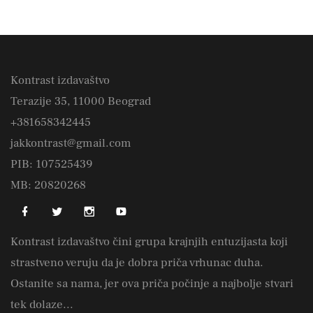
Kontrast izdavaštvo
Terazije 35, 11000 Beograd
+381658342445
jakkontrast@gmail.com
PIB: 107525439
MB: 20820268
Kontrast izdavaštvo čini grupa krajnjih entuzijasta koji
strastveno veruju da je dobra priča vrhunac duha.
Ostanite sa nama, jer ova priča počinje a najbolje stvari
tek dolaze...