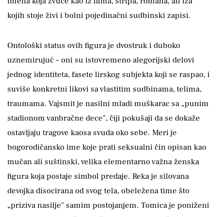
imena koja zvuče kao iz filma, stripa, romana, ali iza
kojih stoje živi i bolni pojedinačni sudbinski zapisi.
Ontološki status ovih figura je dvostruk i duboko
uznemirujuć – oni su istovremeno alegorijski delovi
jednog identiteta, fasete lirskog subjekta koji se raspao, i
suviše konkretni likovi sa vlastitim sudbinama, telima,
traumama. Vajsmit je nasilni mladi muškarac sa „punim
stadionom vanbračne dece", čiji pokušaji da se dokaže
ostavljaju tragove kaosa svuda oko sebe. Meri je
bogorodičansko ime koje prati seksualni čin opisan kao
mučan ali suštinski, velika elementarno važna ženska
figura koja postaje simbol predaje. Reka je silovana
devojka disocirana od svog tela, obeležena time što
„priziva nasilje" samim postojanjem. Tomica je poniženi