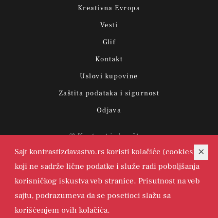
Kreativna Evropa
Vesti
Glif
Kontakt
Uslovi kupovine
Zaštita podataka i sigurnost
Odjava
© Kontrast izdavaštvo.
Sajt kontrastizdavastvo.rs koristi kolačiće (cookies)
koji ne sadrže lične podatke i služe radi poboljšanja
korisničkog iskustva veb stranice. Prisutnost na veb
sajtu, podrazumeva da se posetioci slažu sa
korišćenjem ovih kolačića.