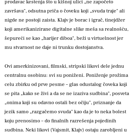
prodavac kestenja što u kišnoj ulici „ne započeto
završava", odsutna priča o čoveku koji „svuda traje" ali
nigde ne postoji zaista. Klajv je borac i igrač, tinejdžer
koji amerikanizirane digitalne slike meša sa realnošću,
šepureći se kao „harijer diboa", beži u virtuelnost jer
mu stvarnost ne daje ni trunku dostojanstva.
Ovi amerkinizovani, filmski, stripski likovi dele jednu
centralnu osobinu: svi su poniženi. Poniženje prožima
celu zbirku od prve pesme – glas odustalog čoveka koji
se pita „kako se živi a da se ne izaziva sudbina", posveta
„onima koji su odavno ostali bez očiju", priznanje da
jezik samo „razgačemo svuda" kao da je to neka bolest
koju prenosimo – do finalnih razrešenja pojedinih
sudbina. Neki likovi (Vajsmit, Klajv) ostaju zarobljeni u