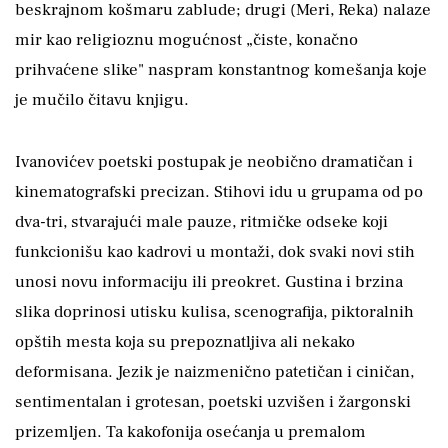
beskrajnom košmaru zablude; drugi (Meri, Reka) nalaze
mir kao religioznu mogućnost „čiste, konačno
prihvaćene slike" naspram konstantnog komešanja koje
je mučilo čitavu knjigu.
Ivanovićev poetski postupak je neobično dramatičan i
kinematografski precizan. Stihovi idu u grupama od po
dva-tri, stvarajući male pauze, ritmičke odseke koji
funkcionišu kao kadrovi u montaži, dok svaki novi stih
unosi novu informaciju ili preokret. Gustina i brzina
slika doprinosi utisku kulisa, scenografija, piktoralnih
opštih mesta koja su prepoznatljiva ali nekako
deformisana. Jezik je naizmenično patetičan i ciničan,
sentimentalan i grotesan, poetski uzvišen i žargonski
prizemljen. Ta kakofonija osećanja u premalom