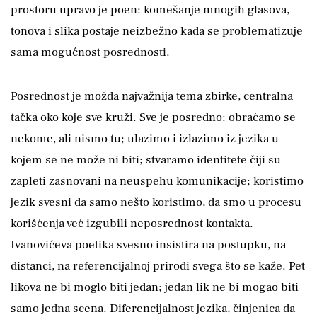
prostoru upravo je poen: komešanje mnogih glasova,
tonova i slika postaje neizbežno kada se problematizuje
sama mogućnost posrednosti.
Posrednost je možda najvažnija tema zbirke, centralna
tačka oko koje sve kruži. Sve je posredno: obraćamo se
nekome, ali nismo tu; ulazimo i izlazimo iz jezika u
kojem se ne može ni biti; stvaramo identitete čiji su
zapleti zasnovani na neuspehu komunikacije; koristimo
jezik svesni da samo nešto koristimo, da smo u procesu
korišćenja već izgubili neposrednost kontakta.
Ivanovićeva poetika svesno insistira na postupku, na
distanci, na referencijalnoj prirodi svega što se kaže. Pet
likova ne bi moglo biti jedan; jedan lik ne bi mogao biti
samo jedna scena. Diferencijalnost jezika, činjenica da