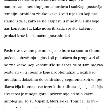
nameravana neuklopljenost naslova i sadržaja postavlja
temeljni problem zbirke: kako živeti u jeziku koji nas
stalno izdaje, kako se ne raspasti u mnoštvu slika koje
nas konstituišu, kako govoriti kada sve što kažemo
prolazi kroz beskonačne posrednike?
Posle dve uvodne pesme koje se bore sa samim činom
početka obraćanja – glas koji pokušava da progovori ali
ne zna kome, koji konstituiše slušaoca da bi sam mogao
postojati – i tri pesme koje problematizuju jezik kao
medijum, dolazimo do centralnog segmenta zbirke: pet
likova čija imena nose teret kulturnih asocijacija, ali čija
stvarnost je mnogo gora i prizemnije od bilo kakve
mitologije. To su Vajsmit, Meri, Reka, Tomica i Klajv –