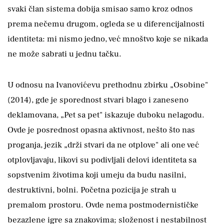
svaki član sistema dobija smisao samo kroz odnos
prema nečemu drugom, ogleda se u diferencijalnosti
identiteta: mi nismo jedno, već mnoštvo koje se nikada
ne može sabrati u jednu tačku.
U odnosu na Ivanovićevu prethodnu zbirku „Osobine"
(2014), gde je sporednost stvari blago i zaneseno
deklamovana, „Pet sa pet" iskazuje duboku nelagodu.
Ovde je posrednost opasna aktivnost, nešto što nas
proganja, jezik „drži stvari da ne otplove" ali one već
otplovljavaju, likovi su podivljali delovi identiteta sa
sopstvenim životima koji umeju da budu nasilni,
destruktivni, bolni. Početna pozicija je strah u
premalom prostoru. Ovde nema postmodernističke
bezazlene igre sa znakovima; složenost i nestabilnost