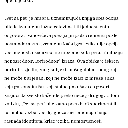
opet u jeziku.
„Pet sa pet" je hrabra, uznemirujuća knjiga koja odbija
bilo kakvu utehu lažne celovitosti ili jednostavnih
odgovora. Ivanovićeva poezija pripada vremenu posle
postmodernizma, vremenu kada igra jezika nije opcija
već nužnost, i kada više ne možemo sebi priuštiti iluziju
neposrednog, „prirodnog" izraza. Ova zbirka je iskren
portret razjedinjenog subjekta našeg doba – onog koji
ne može biti jedan, koji ne može izaći iz mreže slika
koje ga konstituišu, koji stalno pokušava da govori
znajući da sve što kaže ide preko nečeg drugog. U tom
smislu, „Pet sa pet" nije samo poetski eksperiment ili
formalna vežba, već dijagnoza savremenog stanja –
raspada identiteta, krize jezika, nemogućnosti