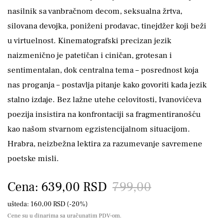
nasilnik sa vanbračnom decom, seksualna žrtva,
silovana devojka, poniženi prodavac, tinejdžer koji beži
u virtuelnost. Kinematografski precizan jezik
naizmenično je patetičan i ciničan, grotesan i
sentimentalan, dok centralna tema – posrednost koja
nas proganja – postavlja pitanje kako govoriti kada jezik
stalno izdaje. Bez lažne utehe celovitosti, Ivanovićeva
poezija insistira na konfrontaciji sa fragmentiranošću
kao našom stvarnom egzistencijalnom situacijom.
Hrabra, neizbežna lektira za razumevanje savremene
poetske misli.
Cena: 639,00 RSD
799,00
ušteda: 160,00 RSD (-20%)
Cene su u dinarima sa uračunatim PDV-om.