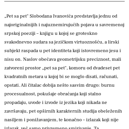
„Pet sa pet" Slobodana Ivanovića predstavlja jednu od
najoriginalnijih i najuznemirujućih pojava u savremenoj
srpskoj poeziji – knjigu u kojoj se groteskno
svakodnevno sudara sa jezičkom virtuoznošću, a lirski
subjekt raspada u pet identiteta koji istovremeno jesu i
nisu on. Naslov obećava geometrijsku preciznost, mali
zatvoreni prostor „pet sa pet", komoru od dvadeset pet
kvadratnih metara u kojoj bi se moglo disati, računati,
opstati. Ali čitalac dobija nešto sasvim drugo: burnu
procesualnost, pokušaje obraćanja koji stalno
propadaju, uvode i izvode iz jezika koji nikada ne
završavaju, pet opširnih karakternih studija obeleženih
nasiljem i ponižavanjem, te konačno – izlazak koji nije
izlazak, već samo privremeno smirivanje. Ta