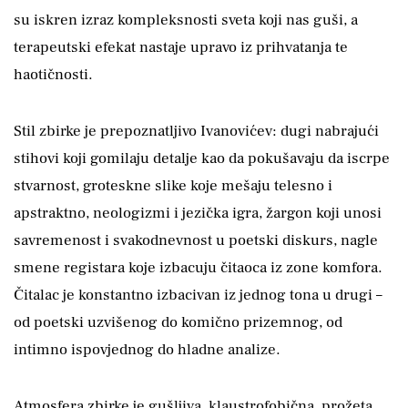
su iskren izraz kompleksnosti sveta koji nas guši, a
terapeutski efekat nastaje upravo iz prihvatanja te
haotičnosti.
Stil zbirke je prepoznatljivo Ivanovićev: dugi nabrajući
stihovi koji gomilaju detalje kao da pokušavaju da iscrpe
stvarnost, groteskne slike koje mešaju telesno i
apstraktno, neologizmi i jezička igra, žargon koji unosi
savremenost i svakodnevnost u poetski diskurs, nagle
smene registara koje izbacuju čitaoca iz zone komfora.
Čitalac je konstantno izbacivan iz jednog tona u drugi –
od poetski uzvišenog do komično prizemnog, od
intimno ispovjednog do hladne analize.
Atmosfera zbirke je gušljiva, klaustrofobična, prožeta