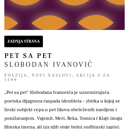
ZADNJA STRANA
PET SA PET
SLOBODAN IVANOVIĆ
POEZIJA
,
NOVI NASLOVI
,
AKCIJA 3 ZA
1599
„Pet sa pet" Slobodana Ivanovića je uznemirujuća
poetska dijagnoza raspada identiteta – zbirka u kojoj se
lirski subjekt cepa u pet likova obeleženih nasiljem i
ponižavanjem. Vajsmit, Meri, Reka, Tomica i Klajv imaju
filmska imena, ali iza njih stoje bolni sudbinski zapisi: